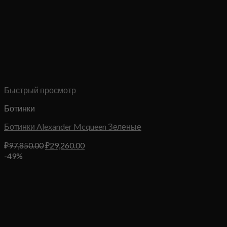
Быстрый просмотр
Ботинки
Ботинки Alexander Mcqueen Зеленые
Первоначальная
Текущая
₽
97,850.00
₽
29,260.00
цена
цена:
-49%
составляла
₽29,260.00.
₽97,850.00.