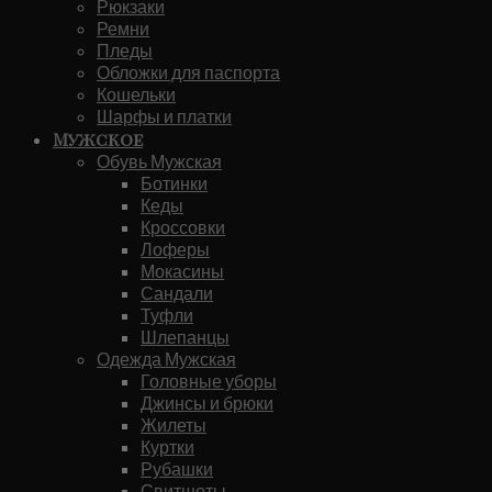
Рюкзаки
Ремни
Пледы
Обложки для паспорта
Кошельки
Шарфы и платки
Мужское
Обувь Мужская
Ботинки
Кеды
Кроссовки
Лоферы
Мокасины
Сандали
Туфли
Шлепанцы
Одежда Мужская
Головные уборы
Джинсы и брюки
Жилеты
Куртки
Рубашки
Свитшоты