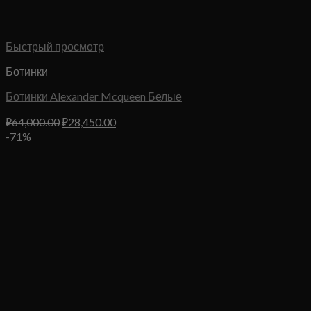
Быстрый просмотр
Ботинки
Ботинки Alexander Mcqueen Белые
Первоначальная
Текущая
₽
64,000.00
₽
28,450.00
цена
цена:
-71%
составляла
₽28,450.00.
₽64,000.00.