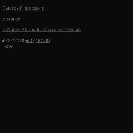
Быстрый просмотр
Ботинки
Ботинки Alexander Mcqueen Черные
Первоначальная
Текущая
₽
72,450.00
₽
37,180.00
цена
цена:
-50%
составляла
₽37,180.00.
₽72,450.00.