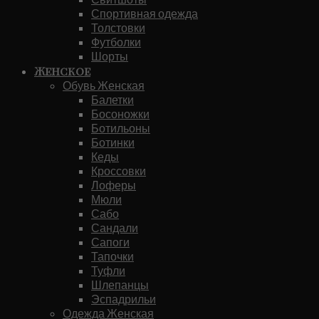
Спортивная одежда
Толстовки
Футболки
Шорты
Женское
Обувь Женская
Балетки
Босоножки
Ботильоны
Ботинки
Кеды
Кроссовки
Лоферы
Мюли
Сабо
Сандали
Сапоги
Тапочки
Туфли
Шлепанцы
Эспадрильи
Одежда Женская