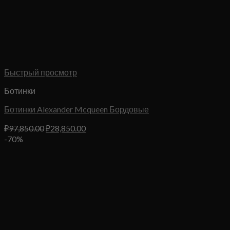
Быстрый просмотр
Ботинки
Ботинки Alexander Mcqueen Бордовые
Первоначальная
Текущая
₽
97,850.00
₽
28,850.00
цена
цена:
-70%
составляла
₽28,850.00.
₽97,850.00.