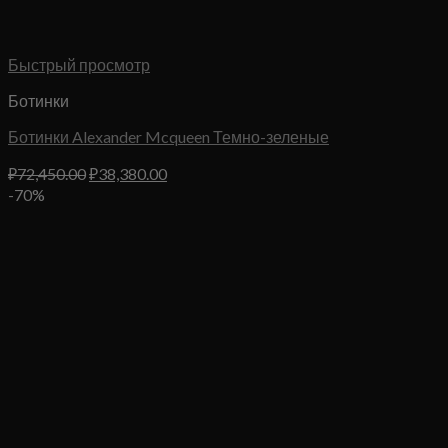
Быстрый просмотр
Ботинки
Ботинки Alexander Mcqueen Темно-зеленые
Первоначальная
Текущая
₽
72,450.00
₽
38,380.00
цена
цена:
-70%
составляла
₽38,380.00.
₽72,450.00.