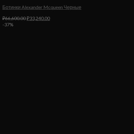
Ботинки Alexander Mcqueen Черные
Первоначальная
Текущая
₽
66,600.00
₽
33,240.00
цена
цена:
-37%
составляла
₽33,240.00.
₽66,600.00.