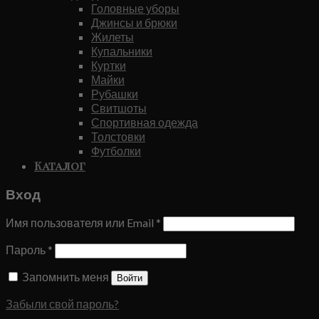
Головные уборы
Джинсы и брюки
Жилеты
Купальники
Куртки
Майки
Рубашки
Свитшоты
Спортивная одежда
Толстовки
Футболки
Каталог
Вход
Имя пользователя или Email
*
Пароль
*
Запомнить меня
Войти
Забыли свой пароль?