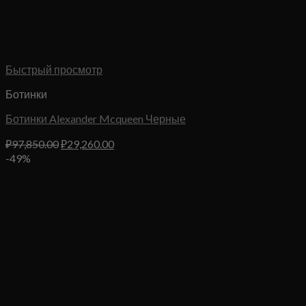
Быстрый просмотр
Ботинки
Ботинки Alexander Mcqueen Черные
Первоначальная
Текущая
₽
97,850.00
₽
29,260.00
цена
цена:
-49%
составляла
₽29,260.00.
₽97,850.00.