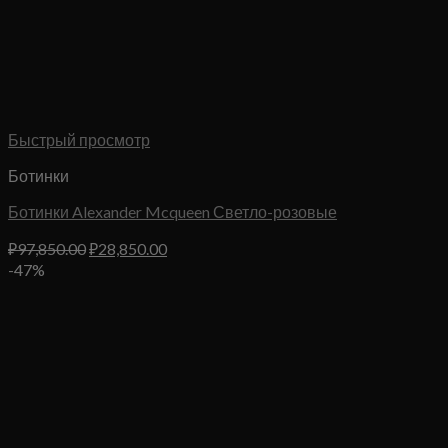
Быстрый просмотр
Ботинки
Ботинки Alexander Mcqueen Светло-розовые
Первоначальная
Текущая
₽
97,850.00
₽
28,850.00
цена
цена:
-47%
составляла
₽28,850.00.
₽97,850.00.