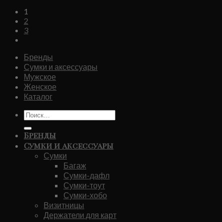
цена
цена:
1
составляла
₽22,560.00.
2
₽35,720.00.
3
Бренды
Сумки и аксессуары
Мужское
Женское
Каталог
Искать:
Бренды
Сумки и аксессуары
Сумки
Багаж
Сумки-дафл
Сумки-тоут
Сумки-хобо
Визитницы
Держатели для карт