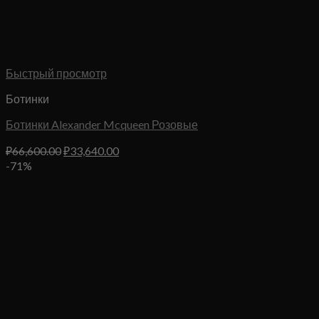
Быстрый просмотр
Ботинки
Ботинки Alexander Mcqueen Розовые
Первоначальная
Текущая
₽
66,600.00
₽
33,640.00
цена
цена:
-71%
составляла
₽33,640.00.
₽66,600.00.