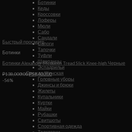
Ботинки
Кеды
Кроссовки
Лоферы
Мюли
Сабо
Сандали
Быстрый просмотр
Сапоги
Тапочки
Ботинки
Туфли
Шлепанцы
Ботинки Alexander Mcqueen Tread Slick Knee-high Черные
Эспадрильи
Одежда Женская
Первоначальная
Текущая
₽
138,000.00
₽
54,400.00
Головные уборы
цена
цена:
-56%
Джинсы и брюки
составляла
₽54,400.00.
Жилеты
₽138,000.00.
Купальники
Куртки
Майки
Рубашки
Свитшоты
Спортивная одежда
Толстовки