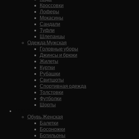
Кроссовки
Лоферы
Мокасины
Сандали
Туфли
Шлепанцы
Одежда Мужская
Головные уборы
Джинсы и брюки
Жилеты
Куртки
Рубашки
Свитшоты
Спортивная одежда
Толстовки
Футболки
Шорты
Женское
Обувь Женская
Балетки
Босоножки
Ботильоны