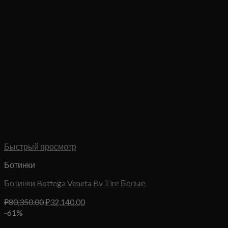
Быстрый просмотр
Ботинки
Ботинки Bottega Veneta Bv Tire Белые
Первоначальная
Текущая
₽
80,350.00
₽
32,140.00
цена
цена:
-61%
составляла
₽32,140.00.