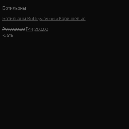
Ботильоны
Ботильоны Bottega Veneta Коричневые
Первоначальная
Текущая
₽
99,900.00
₽
44,200.00
цена
цена:
-56%
составляла
₽44,200.00.
₽99,900.00.