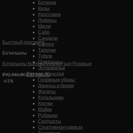
Ботинки
Кеды
Кроссовки
Лоферы
Мюли
Сабо
Сандали
Быстрый просмотр
Сапоги
Тапочки
Ботильоны
Туфли
Шлепанцы
Ботильоны Bottega Veneta Flash Розовые
Эспадрильи
Одежда Женская
Первоначальная
Текущая
₽
92,940.00
₽
37,580.00
Головные уборы
цена
цена:
-61%
Джинсы и брюки
составляла
₽37,580.00.
Жилеты
₽92,940.00.
Купальники
Куртки
Майки
Рубашки
Свитшоты
Спортивная одежда
Толстовки