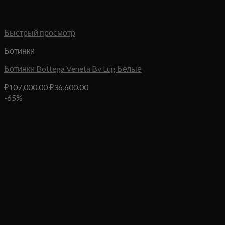
Быстрый просмотр
Ботинки
Ботинки Bottega Veneta Bv Lug Белые
Первоначальная
Текущая
₽
107,000.00
₽
36,600.00
цена
цена:
-65%
составляла
₽36,600.00.
₽107,000.00.