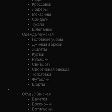
Кроссовки
Лоферы
Мокасины
Сандали
Туфли
Шлепанцы
Одежда Мужская
Головные уборы
Джинсы и брюки
Жилеты
Куртки
Рубашки
Свитшоты
Спортивная одежда
Толстовки
Футболки
Шорты
Женское
Обувь Женская
Балетки
Босоножки
Ботильоны