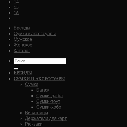
14
15
16
Бренды
Сумки и аксессуары
Мужское
Женское
Каталог
Искать:
Бренды
Сумки и аксессуары
Сумки
Багаж
Сумки-дафл
Сумки-тоут
Сумки-хобо
Визитницы
Держатели для карт
Рюкзаки