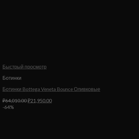
Быстрый просмотр
Ботинки
Ботинки Bottega Veneta Bounce Оливковые
Первоначальная
Текущая
₽
64,010.00
₽
21,950.00
цена
цена:
-64%
составляла
₽21,950.00.
₽64,010.00.