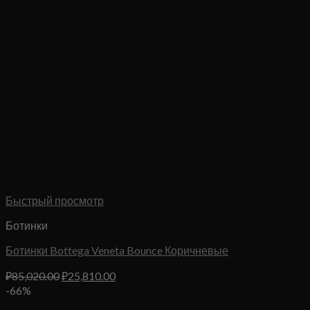
Быстрый просмотр
Ботинки
Ботинки Bottega Veneta Bounce Коричневые
Первоначальная
Текущая
₽
85,020.00
₽
25,810.00
цена
цена:
-66%
составляла
₽25,810.00.