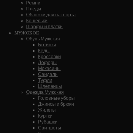
Ремни
Пледы
Обложки для паспорта
Кошельки
Шарфы и платки
Мужское
Обувь Мужская
Ботинки
Кеды
Кроссовки
Лоферы
Мокасины
Сандали
Туфли
Шлепанцы
Одежда Мужская
Головные уборы
Джинсы и брюки
Жилеты
Куртки
Рубашки
Свитшоты