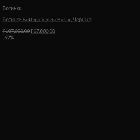
Ботинки
Ботинки Bottega Veneta Bv Lug Черные
Первоначальная
Текущая
₽
107,000.00
₽
37,800.00
цена
цена:
-62%
составляла
₽37,800.00.
₽107,000.00.