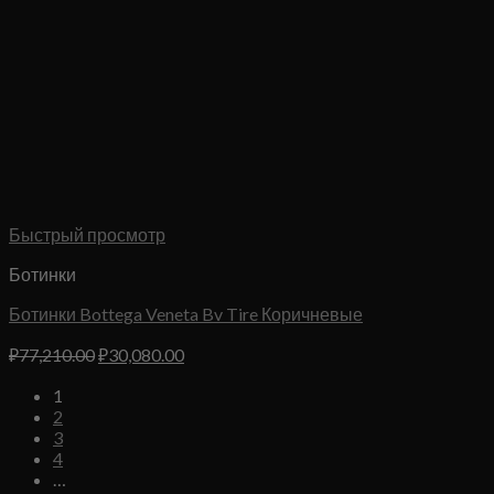
Быстрый просмотр
Ботинки
Ботинки Bottega Veneta Bv Tire Коричневые
Первоначальная
Текущая
₽
77,210.00
₽
30,080.00
цена
цена:
1
составляла
₽30,080.00.
2
₽77,210.00.
3
4
…