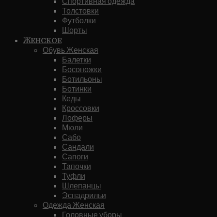
Спортивная одежда
Толстовки
Футболки
Шорты
Женское
Обувь Женская
Балетки
Босоножки
Ботильоны
Ботинки
Кеды
Кроссовки
Лоферы
Мюли
Сабо
Сандали
Сапоги
Тапочки
Туфли
Шлепанцы
Эспадрильи
Одежда Женская
Головные уборы