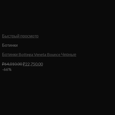
Быстрый просмотр
Ботинки
Ботинки Bottega Veneta Bounce Черные
Первоначальная
Текущая
₽
64,010.00
₽
22,750.00
цена
цена:
-66%
составляла
₽22,750.00.
₽64,010.00.