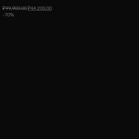
Первоначальная
Текущая
₽
99,900.00
₽
44,200.00
цена
цена:
-70%
составляла
₽44,200.00.
₽99,900.00.