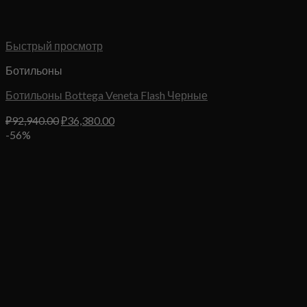
Быстрый просмотр
Ботильоны
Ботильоны Bottega Veneta Flash Черные
Первоначальная
Текущая
₽
92,940.00
₽
36,380.00
цена
цена:
-56%
составляла
₽36,380.00.
₽92,940.00.