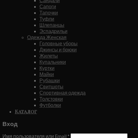
Сандали
Сапоги
Тапочки
Туфли
Шлепанцы
Эспадрильи
Одежда Женская
Головные уборы
Джинсы и брюки
Жилеты
Купальники
Куртки
Майки
Рубашки
Свитшоты
Спортивная одежда
Толстовки
Футболки
Каталог
Вход
Имя пользователя или Email
*