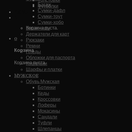
Багаж
Футболки
Сумки-дафл
Каталог
Сумки-тоут
0
Сумки-хобо
Корзина пуста.
Визитницы
Держатели для карт
0
Рюкзаки
Ремни
Корзина
Пледы
Обложки для паспорта
Корзина пуста.
Кошельки
Шарфы и платки
Мужское
Обувь Мужская
Ботинки
Кеды
Кроссовки
Лоферы
Мокасины
Сандали
Туфли
Шлепанцы