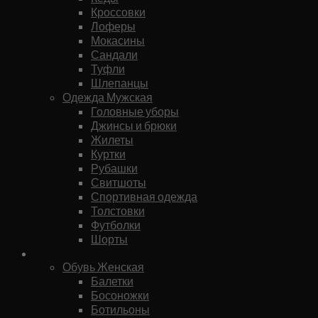
Кроссовки
Лоферы
Мокасины
Сандали
Туфли
Шлепанцы
Одежда Мужская
Головные уборы
Джинсы и брюки
Жилеты
Куртки
Рубашки
Свитшоты
Спортивная одежда
Толстовки
Футболки
Шорты
Женское
Обувь Женская
Балетки
Босоножки
Ботильоны