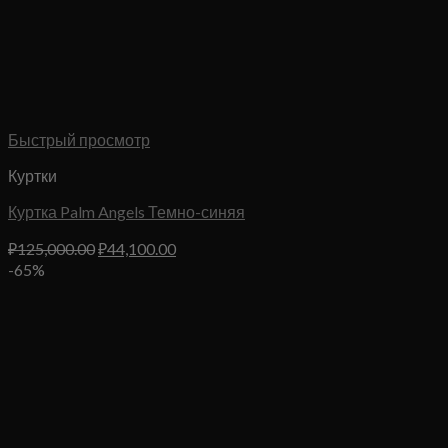
Быстрый просмотр
Куртки
Куртка Palm Angels Темно-синяя
Первоначальная
Текущая
₽
125,000.00
₽
44,100.00
цена
цена:
-65%
составляла
₽44,100.00.
₽125,000.00.