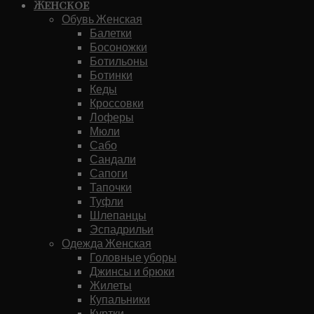
Женское
Обувь Женская
Балетки
Босоножки
Ботильоны
Ботинки
Кеды
Кроссовки
Лоферы
Мюли
Сабо
Сандали
Сапоги
Тапочки
Туфли
Шлепанцы
Эспадрильи
Одежда Женская
Головные уборы
Джинсы и брюки
Жилеты
Купальники
Куртки