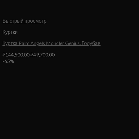
Быстрый просмотр
Куртки
Куртка Palm Angels Moncler Genius. Голубая
Первоначальная
Текущая
₽
144,500.00
₽
49,700.00
цена
цена:
-65%
составляла
₽49,700.00.
₽144,500.00.