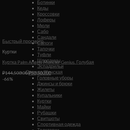
Ботинки
Кеды
Кроссовки
Лоферы
Мюли
Сабо
Сандали
Быстрый просмотр
Сапоги
Тапочки
Куртки
Туфли
Шлепанцы
Куртка Palm Angels Moncler Genius. Голубая
Эспадрильи
Одежда Женская
Первоначальная
Текущая
₽
144,500.00
₽
50,500.00
Головные уборы
цена
цена:
-66%
Джинсы и брюки
составляла
₽50,500.00.
Жилеты
₽144,500.00.
Купальники
Куртки
Майки
Рубашки
Свитшоты
Спортивная одежда
Толстовки