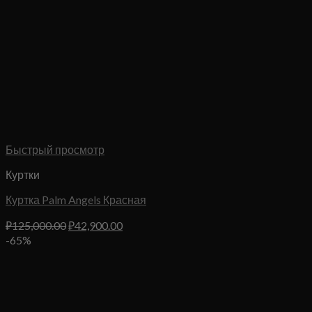
Быстрый просмотр
Куртки
Куртка Palm Angels Красная
Первоначальная
Текущая
₽
125,000.00
₽
42,900.00
цена
цена:
-65%
составляла
₽42,900.00.
₽125,000.00.