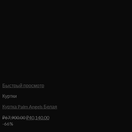
Быстрый просмотр
Куртки
Куртка Palm Angels Белая
Первоначальная
Текущая
₽
67,900.00
₽
40,140.00
цена
цена:
-66%
составляла
₽40,140.00.