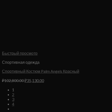
Быстрый просмотр
Спортивная одежда
Спортивный Костюм Palm Angels Красный
Первоначальная
Текущая
₽
102,800.00
₽
35,130.00
цена
цена:
1
составляла
₽35,130.00.
2
₽102,800.00.
3
4