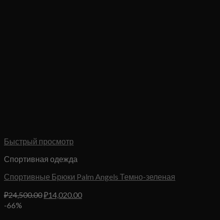
Быстрый просмотр
Спортивная одежда
Спортивные Брюки Palm Angels Темно-зеленая
Первоначальная
Текущая
₽
24,500.00
₽
14,020.00
цена
цена:
-66%
составляла
₽14,020.00.