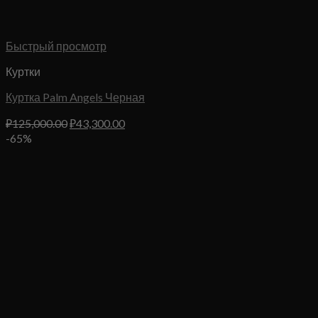
Быстрый просмотр
Куртки
Куртка Palm Angels Черная
Первоначальная
Текущая
₽
125,000.00
₽
43,300.00
цена
цена:
-65%
составляла
₽43,300.00.
₽125,000.00.