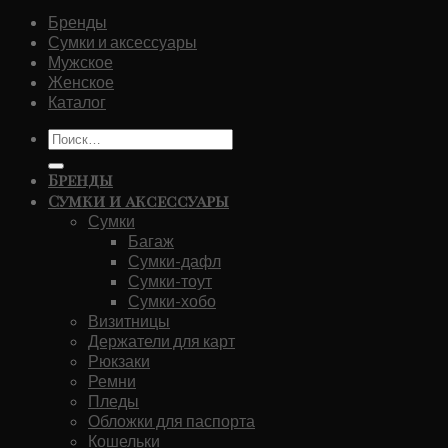
Бренды
Сумки и аксессуары
Мужское
Женское
Каталог
Искать:
Бренды
Сумки и аксессуары
Сумки
Багаж
Сумки-дафл
Сумки-тоут
Сумки-хобо
Визитницы
Держатели для карт
Рюкзаки
Ремни
Пледы
Обложки для паспорта
Кошельки