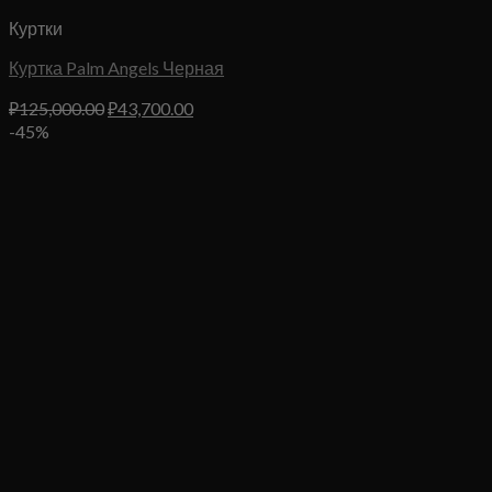
Куртки
Куртка Palm Angels Черная
Первоначальная
Текущая
₽
125,000.00
₽
43,700.00
цена
цена:
-45%
составляла
₽43,700.00.
₽125,000.00.