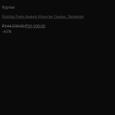
Куртки
Куртка Palm Angels Moncler Genius. Зеленая
Первоначальная
Текущая
₽
144,500.00
₽
50,100.00
цена
цена:
-65%
составляла
₽50,100.00.
₽144,500.00.