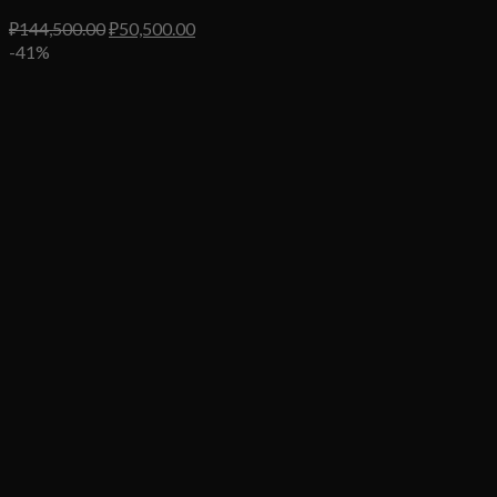
Первоначальная
Текущая
₽
144,500.00
₽
50,500.00
цена
цена:
-41%
составляла
₽50,500.00.
₽144,500.00.