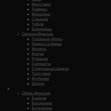
Кроссовки
Лоферы
Мокасины
Сандали
Туфли
Шлепанцы
Одежда Мужская
Головные уборы
Джинсы и брюки
Жилеты
Куртки
Рубашки
Свитшоты
Спортивная одежда
Толстовки
Футболки
Шорты
Женское
Обувь Женская
Балетки
Босоножки
Ботильоны