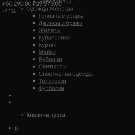
Эспадрильи
Первоначальная
Текущая
₽
50,290.00
₽
29,570.00
Одежда Женская
цена
цена:
-41%
Головные уборы
составляла
₽29,570.00.
Джинсы и брюки
₽50,290.00.
Жилеты
Купальники
Куртки
Майки
Рубашки
Свитшоты
Спортивная одежда
Толстовки
Футболки
Каталог
0
Корзина пуста.
0