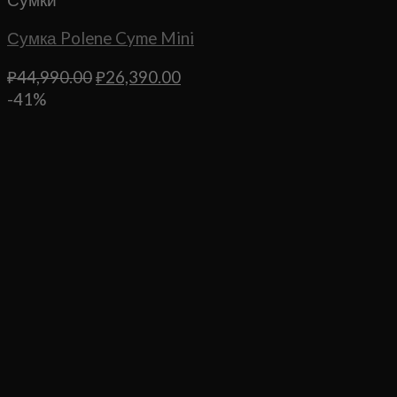
Сумка Polene Cyme Mini
Первоначальная
Текущая
₽
44,990.00
₽
26,390.00
цена
цена:
-41%
составляла
₽26,390.00.
₽44,990.00.