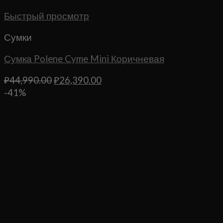
Быстрый просмотр
Сумки
Сумка Polene Cyme Mini Коричневая
Первоначальная
Текущая
₽
44,990.00
₽
26,390.00
цена
цена:
-41%
составляла
₽26,390.00.
₽44,990.00.