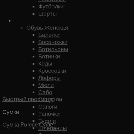
Футболки
Шорты
Женское
Обувь Женская
Балетки
Босоножки
Ботильоны
Ботинки
Кеды
Кроссовки
Лоферы
Мюли
Сабо
Быстрый просмотр
Сандали
Сапоги
Сумки
Тапочки
Туфли
Сумка Polene Cyme
Шлепанцы