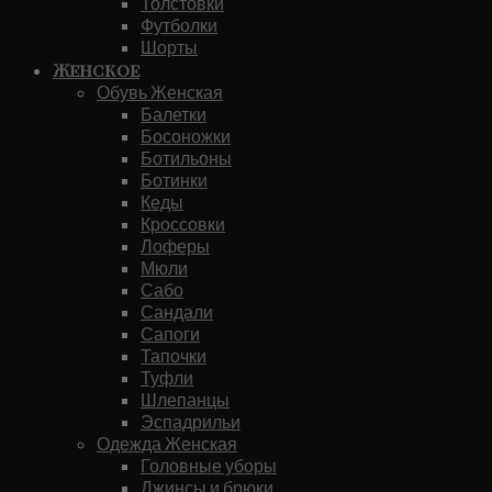
Толстовки
Футболки
Шорты
Женское
Обувь Женская
Балетки
Босоножки
Ботильоны
Ботинки
Кеды
Кроссовки
Лоферы
Мюли
Сабо
Сандали
Сапоги
Тапочки
Туфли
Шлепанцы
Эспадрильи
Одежда Женская
Головные уборы
Джинсы и брюки