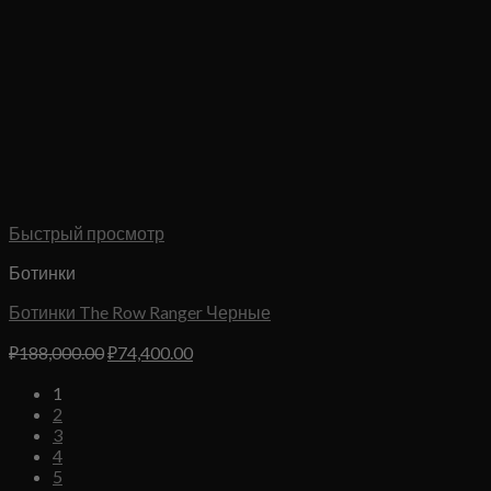
Быстрый просмотр
Ботинки
Ботинки The Row Ranger Черные
Первоначальная
Текущая
₽
188,000.00
₽
74,400.00
цена
цена:
1
составляла
₽74,400.00.
2
₽188,000.00.
3
4
5