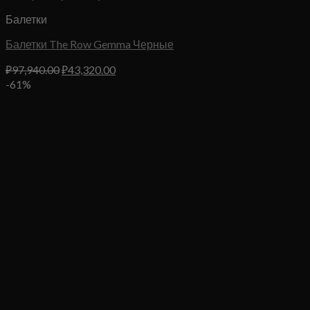
Балетки
Балетки The Row Gemma Черные
Первоначальная
Текущая
₽
97,940.00
₽
43,320.00
цена
цена:
-61%
составляла
₽43,320.00.
₽97,940.00.