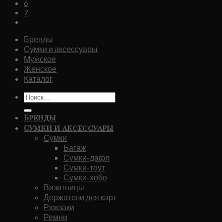
6
7
Бренды
Сумки и аксессуары
Мужское
Женское
Каталог
Искать:
Бренды
Сумки и аксессуары
Сумки
Багаж
Сумки-дафл
Сумки-тоут
Сумки-хобо
Визитницы
Держатели для карт
Рюкзаки
Ремни