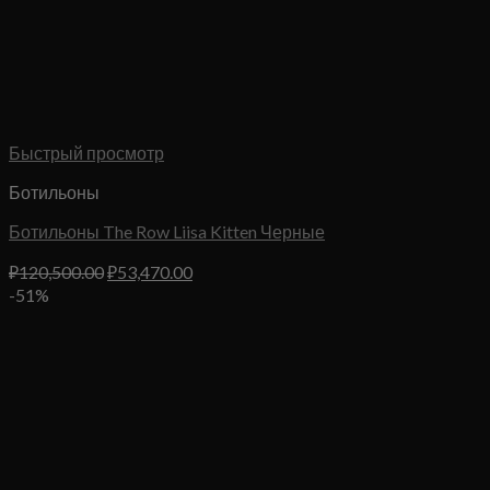
Быстрый просмотр
Ботильоны
Ботильоны The Row Liisa Kitten Черные
Первоначальная
Текущая
₽
120,500.00
₽
53,470.00
цена
цена:
-51%
составляла
₽53,470.00.
₽120,500.00.