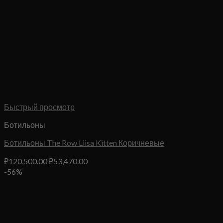
Быстрый просмотр
Ботильоны
Ботильоны The Row Liisa Kitten Коричневые
Первоначальная
Текущая
₽
120,500.00
₽
53,470.00
цена
цена:
-56%
составляла
₽53,470.00.
₽120,500.00.