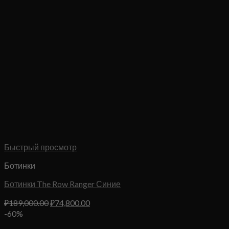
Быстрый просмотр
Ботинки
Ботинки The Row Ranger Синие
Первоначальная
Текущая
₽
189,000.00
₽
74,800.00
цена
цена:
-60%
составляла
₽74,800.00.