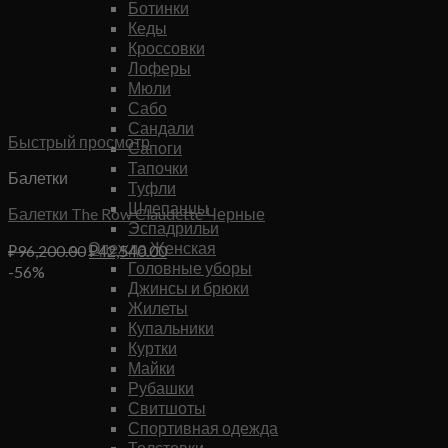
Ботинки
Кеды
Кроссовки
Лоферы
Мюли
Сабо
Сандали
Быстрый просмотр
Сапоги
Тапочки
Балетки
Туфли
Шлепанцы
Балетки The Row Claudette Черные
Эспадрильи
Одежда Женская
Первоначальная
Текущая
₽
96,200.00
₽
42,540.00
Головные уборы
цена
цена:
-56%
Джинсы и брюки
составляла
₽42,540.00.
Жилеты
₽96,200.00.
Купальники
Куртки
Майки
Рубашки
Свитшоты
Спортивная одежда
Толстовки