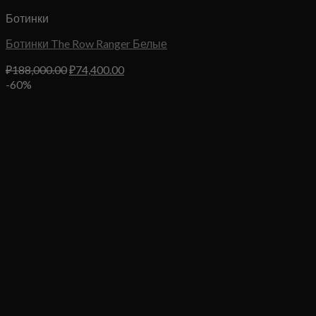
Ботинки
Ботинки The Row Ranger Белые
Первоначальная
Текущая
₽
188,000.00
₽
74,400.00
цена
цена:
-60%
составляла
₽74,400.00.
₽188,000.00.