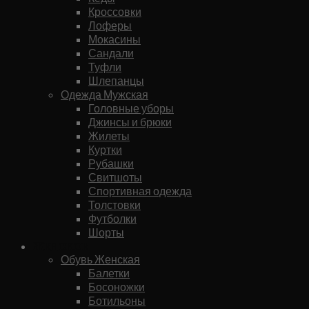
Кроссовки
Лоферы
Мокасины
Сандали
Туфли
Шлепанцы
Одежда Мужская
Головные уборы
Джинсы и брюки
Жилеты
Куртки
Рубашки
Свитшоты
Спортивная одежда
Толстовки
Футболки
Шорты
Женское
Обувь Женская
Балетки
Босоножки
Ботильоны