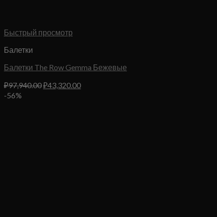
Быстрый просмотр
Балетки
Балетки The Row Gemma Бежевые
Первоначальная
Текущая
₽
97,940.00
₽
43,320.00
цена
цена:
-56%
составляла
₽43,320.00.
₽97,940.00.