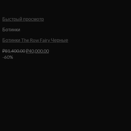
Быстрый просмотр
Ботинки
Ботинки The Row Fairy Черные
Первоначальная
Текущая
₽
81,400.00
₽
40,000.00
цена
цена:
-60%
составляла
₽40,000.00.
₽81,400.00.