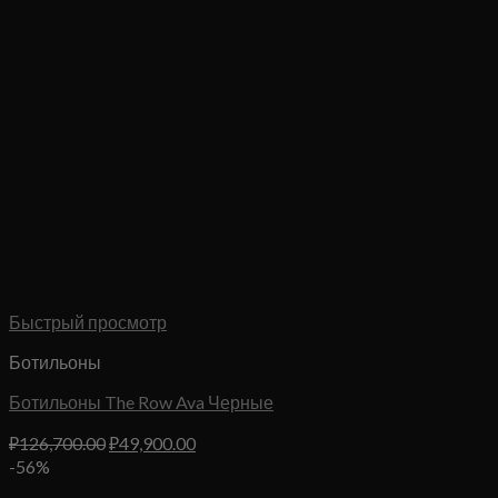
Быстрый просмотр
Ботильоны
Ботильоны The Row Ava Черные
Первоначальная
Текущая
₽
126,700.00
₽
49,900.00
цена
цена:
-56%
составляла
₽49,900.00.