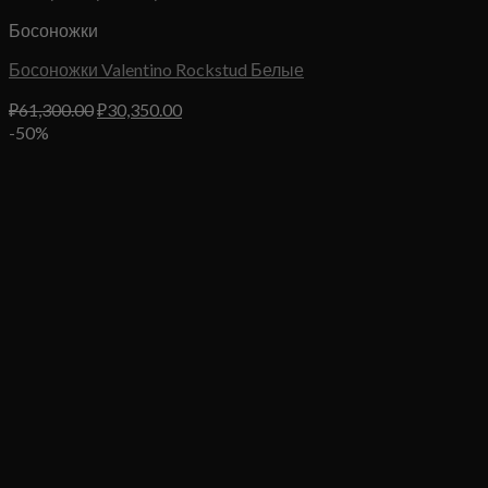
Босоножки
Босоножки Valentino Rockstud Белые
Первоначальная
Текущая
₽
61,300.00
₽
30,350.00
цена
цена:
-50%
составляла
₽30,350.00.
₽61,300.00.