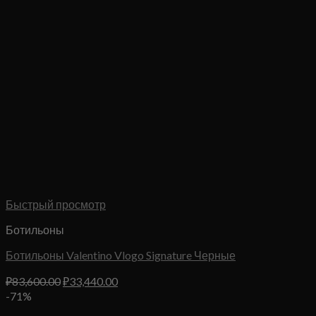
Быстрый просмотр
Ботильоны
Ботильоны Valentino Vlogo Signature Черные
Первоначальная
Текущая
₽
83,600.00
₽
33,440.00
цена
цена:
-71%
составляла
₽33,440.00.