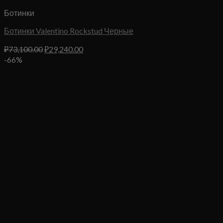
Ботинки
Ботинки Valentino Rockstud Черные
Первоначальная
Текущая
₽
73,100.00
₽
29,240.00
цена
цена:
-66%
составляла
₽29,240.00.
₽73,100.00.