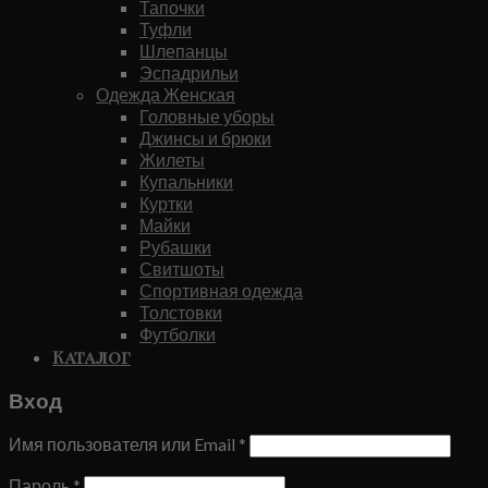
Тапочки
Туфли
Шлепанцы
Эспадрильи
Одежда Женская
Головные уборы
Джинсы и брюки
Жилеты
Купальники
Куртки
Майки
Рубашки
Свитшоты
Спортивная одежда
Толстовки
Футболки
Каталог
Вход
Имя пользователя или Email
*
Пароль
*