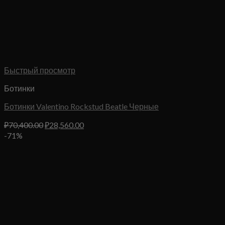
Быстрый просмотр
Ботинки
Ботинки Valentino Rockstud Beatle Черные
Первоначальная
Текущая
₽
70,400.00
₽
28,560.00
цена
цена:
-71%
составляла
₽28,560.00.
₽70,400.00.