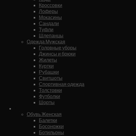
Кроссовки
Лоферы
Мокасины
Сандали
Туфли
Шлепанцы
Одежда Мужская
Головные уборы
Джинсы и брюки
Жилеты
Куртки
Рубашки
Свитшоты
Спортивная одежда
Толстовки
Футболки
Шорты
Женское
Обувь Женская
Балетки
Босоножки
Ботильоны