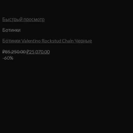
Быстрый просмотр
Ботинки
Ботинки Valentino Rockstud Chain Черные
Первоначальная
Текущая
₽
85,250.00
₽
25,070.00
цена
цена:
-60%
составляла
₽25,070.00.
₽85,250.00.