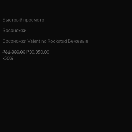
Быстрый просмотр
Босоножки
Босоножки Valentino Rockstud Бежевые
Первоначальная
Текущая
₽
61,300.00
₽
30,350.00
цена
цена:
-50%
составляла
₽30,350.00.
₽61,300.00.