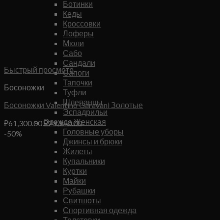
Ботинки
Кеды
Кроссовки
Лоферы
Мюли
Сабо
Сандали
Быстрый просмотр
Сапоги
Тапочки
Босоножки
Туфли
Шлепанцы
Босоножки Valentino Garavani Золотые
Эспадрильи
Одежда Женская
Первоначальная
Текущая
₽
61,300.00
₽
29,950.00
Головные уборы
цена
цена:
-50%
Джинсы и брюки
составляла
₽29,950.00.
Жилеты
₽61,300.00.
Купальники
Куртки
Майки
Рубашки
Свитшоты
Спортивная одежда
Толстовки