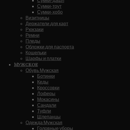
Сумки-дафл
Сумки-тоут
Сумки-хобо
Визитницы
Держатели для карт
Рюкзаки
Ремни
Пледы
Обложки для паспорта
Кошельки
Шарфы и платки
Мужское
Обувь Мужская
Ботинки
Кеды
Кроссовки
Лоферы
Мокасины
Сандали
Туфли
Шлепанцы
Одежда Мужская
Головные уборы