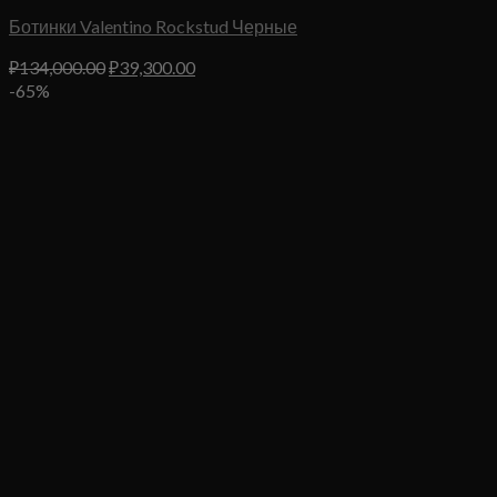
Ботинки Valentino Rockstud Черные
Первоначальная
Текущая
₽
134,000.00
₽
39,300.00
цена
цена:
-65%
составляла
₽39,300.00.
₽134,000.00.