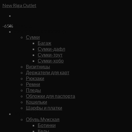
Skip
New Riga Outlet
to
content
Бренды
-65%
Сумки и аксессуары
Сумки
Багаж
Сумки-дафл
Сумки-тоут
Сумки-хобо
Визитницы
Держатели для карт
Рюкзаки
Ремни
Пледы
Обложки для паспорта
Кошельки
Шарфы и платки
Мужское
Обувь Мужская
Ботинки
Кеды