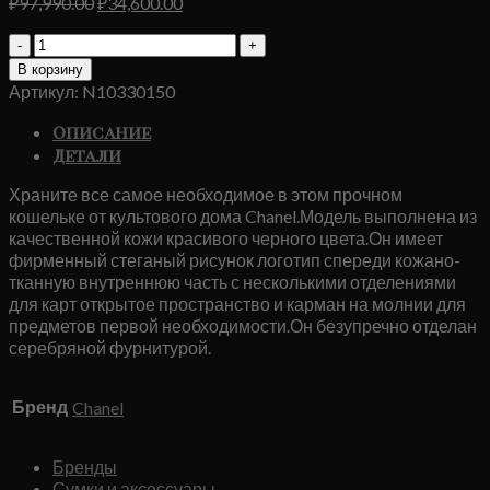
Первоначальная
Текущая
₽
97,990.00
₽
34,600.00
цена
цена:
Количество
составляла
₽34,600.00.
товара
₽97,990.00.
В корзину
Кошелек
Артикул:
N10330150
Chanel
L
Описание
Черный
Детали
Храните все самое необходимое в этом прочном
кошельке от культового дома Chanel.Модель выполнена из
качественной кожи красивого черного цвета.Он имеет
фирменный стеганый рисунок логотип спереди кожано-
тканную внутреннюю часть с несколькими отделениями
для карт открытое пространство и карман на молнии для
предметов первой необходимости.Он безупречно отделан
серебряной фурнитурой.
Бренд
Chanel
Бренды
Сумки и аксессуары