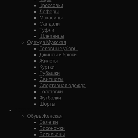
Кроссовки
Лоферы
Мокасины
Сандали
Туфли
Шлепанцы
Одежда Мужская
Головные уборы
Джинсы и брюки
Жилеты
Куртки
Рубашки
Свитшоты
Спортивная одежда
Толстовки
Футболки
Шорты
Женское
Обувь Женская
Балетки
Босоножки
Ботильоны