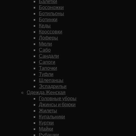
Балетки
Босоножки
Ботильоны
Ботинки
Кеды
Кроссовки
Лоферы
Мюли
Сабо
Сандали
Сапоги
Тапочки
Туфли
Шлепанцы
Эспадрильи
Одежда Женская
Головные уборы
Джинсы и брюки
Жилеты
Купальники
Куртки
Майки
Рубашки