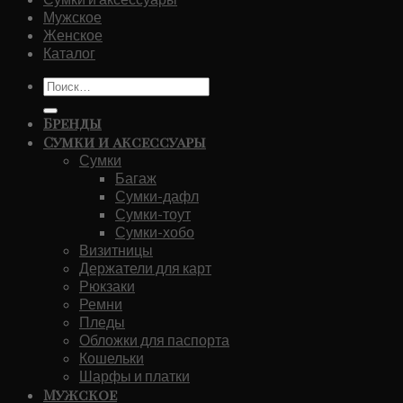
Мужское
Женское
Каталог
Искать:
Бренды
Сумки и аксессуары
Сумки
Багаж
Сумки-дафл
Сумки-тоут
Сумки-хобо
Визитницы
Держатели для карт
Рюкзаки
Ремни
Пледы
Обложки для паспорта
Кошельки
Шарфы и платки
Мужское