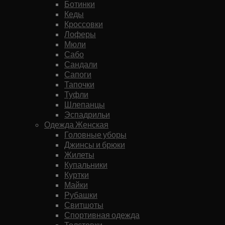
Ботинки
Кеды
Кроссовки
Лоферы
Мюли
Сабо
Сандали
Сапоги
Тапочки
Туфли
Шлепанцы
Эспадрильи
Одежда Женская
Головные уборы
Джинсы и брюки
Жилеты
Купальники
Куртки
Майки
Рубашки
Свитшоты
Спортивная одежда
Толстовки