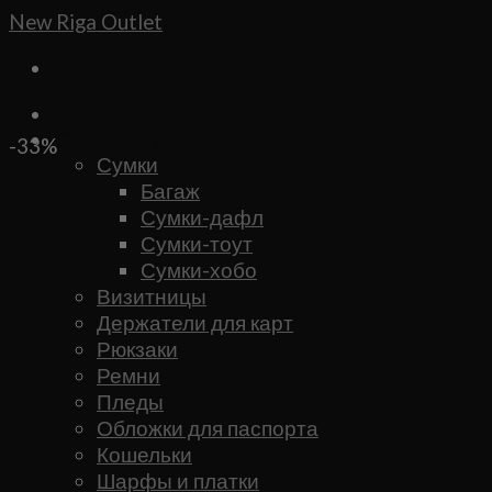
Skip
New Riga Outlet
to
content
Бренды
Сумки и аксессуары
-33%
Сумки
Багаж
Сумки-дафл
Сумки-тоут
Сумки-хобо
Визитницы
Держатели для карт
Рюкзаки
Ремни
Пледы
Обложки для паспорта
Кошельки
Шарфы и платки