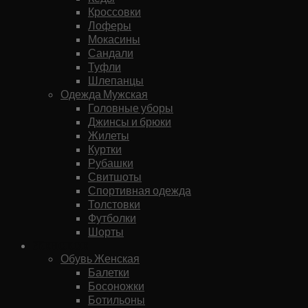
Кроссовки
Лоферы
Мокасины
Сандали
Туфли
Шлепанцы
Одежда Мужская
Головные уборы
Джинсы и брюки
Жилеты
Куртки
Рубашки
Свитшоты
Спортивная одежда
Толстовки
Футболки
Шорты
Женское
Обувь Женская
Балетки
Босоножки
Ботильоны