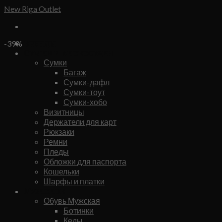
Skip
New Riga Outlet
to
content
Бренды
-39%
Сумки и аксессуары
Сумки
Багаж
Сумки-дафл
Сумки-тоут
Сумки-хобо
Визитницы
Держатели для карт
Рюкзаки
Ремни
Пледы
Обложки для паспорта
Кошельки
Шарфы и платки
Мужское
Обувь Мужская
Ботинки
Кеды