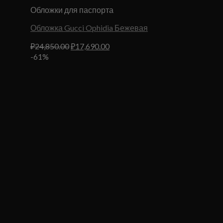
Обложки для паспорта
Обложка Gucci Ophidia Бежевая
Первоначальная
Текущая
₽
24,850.00
₽
17,690.00
цена
цена:
-61%
составляла
₽17,690.00.
₽24,850.00.