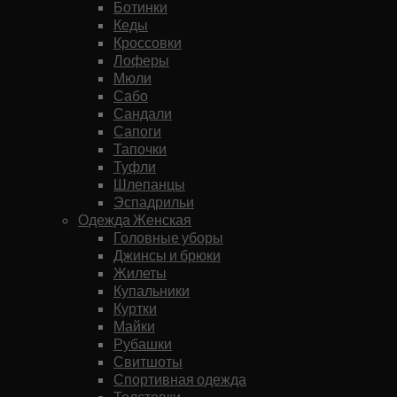
Ботинки
Кеды
Кроссовки
Лоферы
Мюли
Сабо
Сандали
Сапоги
Тапочки
Туфли
Шлепанцы
Эспадрильи
Одежда Женская
Головные уборы
Джинсы и брюки
Жилеты
Купальники
Куртки
Майки
Рубашки
Свитшоты
Спортивная одежда
Толстовки