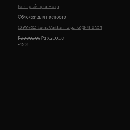
Быстрый просмотр
Обложки для паспорта
Обложка Louis Vuitton Taiga Коричневая
Первоначальная
Текущая
₽
33,000.00
₽
19,200.00
цена
цена:
-42%
составляла
₽19,200.00.
₽33,000.00.