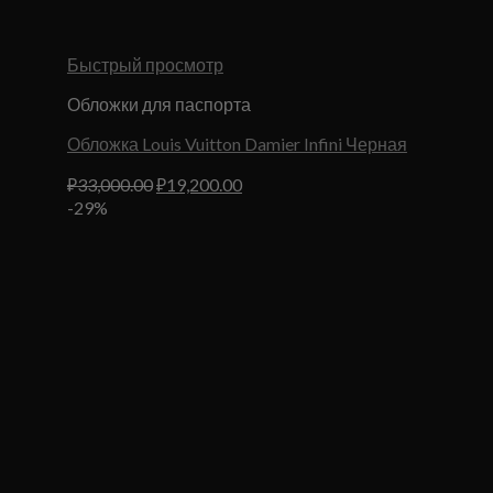
Быстрый просмотр
Обложки для паспорта
Обложка Louis Vuitton Damier Infini Черная
Первоначальная
Текущая
₽
33,000.00
₽
19,200.00
цена
цена:
-29%
составляла
₽19,200.00.
₽33,000.00.