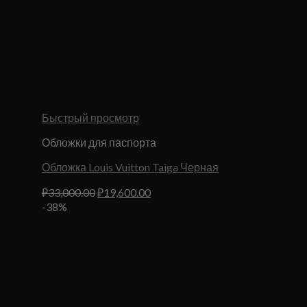
Быстрый просмотр
Обложки для паспорта
Обложка Louis Vuitton Taiga Черная
Первоначальная
Текущая
₽
33,000.00
₽
19,600.00
цена
цена:
-38%
составляла
₽19,600.00.
₽33,000.00.