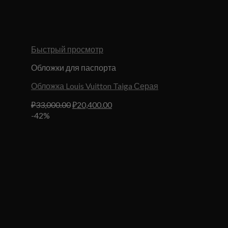
Быстрый просмотр
Обложки для паспорта
Обложка Louis Vuitton Taiga Серая
Первоначальная
Текущая
₽
33,000.00
₽
20,400.00
цена
цена:
-42%
составляла
₽20,400.00.
₽33,000.00.