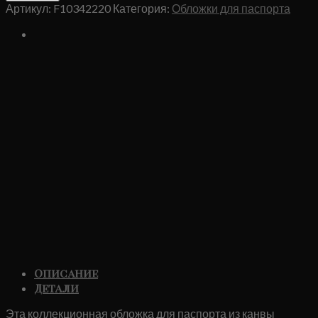
Обложка
Артикул:
F10342220
Категория:
Обложки для паспорта
Louis
Vuitton
Monogram
Коричневая
Описание
Детали
Эта коллекционная обложка для паспорта из канвы