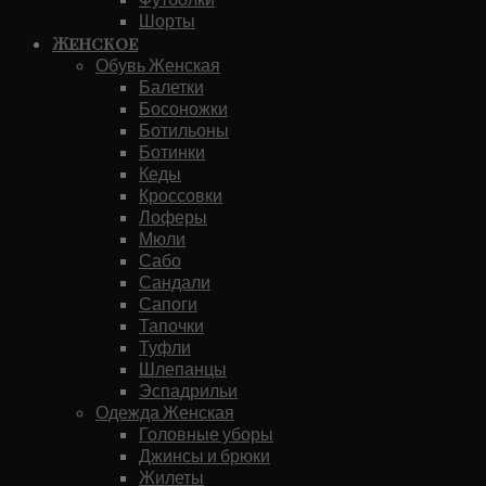
Шорты
Женское
Обувь Женская
Балетки
Босоножки
Ботильоны
Ботинки
Кеды
Кроссовки
Лоферы
Мюли
Сабо
Сандали
Сапоги
Тапочки
Туфли
Шлепанцы
Эспадрильи
Одежда Женская
Головные уборы
Джинсы и брюки
Жилеты