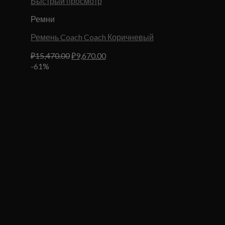
Быстрый просмотр
Ремни
Ремень Coach Coach Коричневый
Первоначальная
Текущая
₽
15,470.00
₽
9,670.00
цена
цена:
-61%
составляла
₽9,670.00.
₽15,470.00.