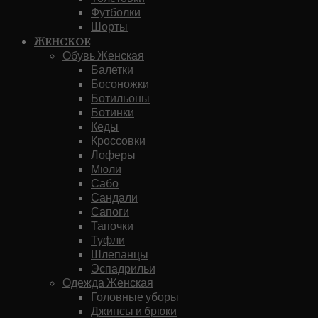
Футболки
Шорты
Женское
Обувь Женская
Балетки
Босоножки
Ботильоны
Ботинки
Кеды
Кроссовки
Лоферы
Мюли
Сабо
Сандали
Сапоги
Тапочки
Туфли
Шлепанцы
Эспадрильи
Одежда Женская
Головные уборы
Джинсы и брюки