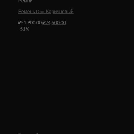
Ремни
Ремень Dior Коричневый
Первоначальная
Текущая
₽
51,900.00
₽
24,600.00
цена
цена:
-51%
составляла
₽24,600.00.
₽51,900.00.