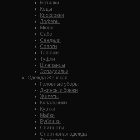
Ботинки
Кеды
Кроссовки
Лоферы
Мюли
Сабо
Сандали
Сапоги
Тапочки
Туфли
Шлепанцы
Эспадрильи
Одежда Женская
Головные уборы
Джинсы и брюки
Жилеты
Купальники
Куртки
Майки
Рубашки
Свитшоты
Спортивная одежда
Толстовки