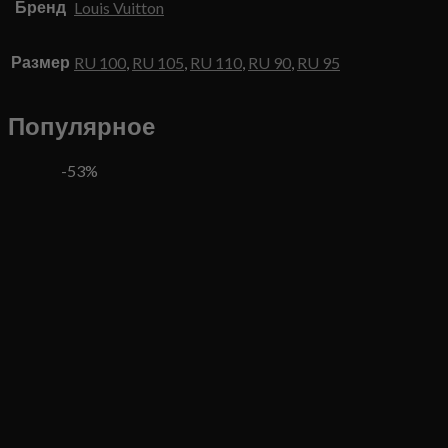
Бренд
Louis Vuitton
Размер
RU 100
,
RU 105
,
RU 110
,
RU 90
,
RU 95
Популярное
-53%