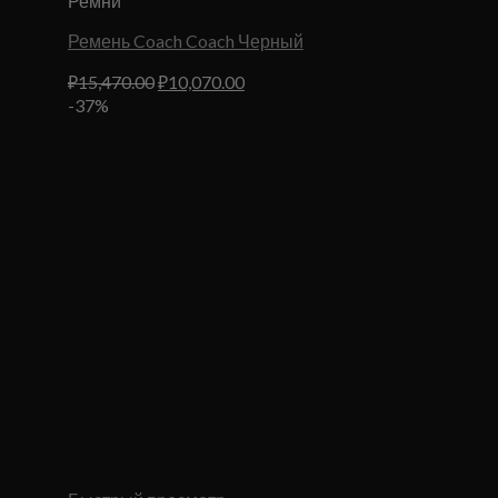
Ремни
Ремень Coach Coach Черный
Первоначальная
Текущая
₽
15,470.00
₽
10,070.00
цена
цена:
-37%
составляла
₽10,070.00.
₽15,470.00.