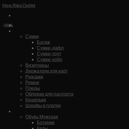
Skip
New Riga Outlet
to
content
Бренды
-50%
Сумки и аксессуары
Сумки
Багаж
Сумки-дафл
Сумки-тоут
Сумки-хобо
Визитницы
Держатели для карт
Рюкзаки
Ремни
Пледы
Обложки для паспорта
Кошельки
Шарфы и платки
Мужское
Обувь Мужская
Ботинки
Кеды