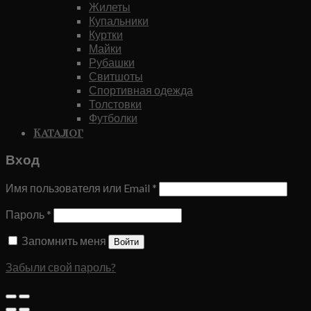
Жилеты
Купальники
Куртки
Майки
Рубашки
Свитшоты
Спортивная одежда
Толстовки
Футболки
Каталог
Вход
Имя пользователя или Email
*
Пароль
*
Запомнить меня
Войти
Забыли свой пароль?