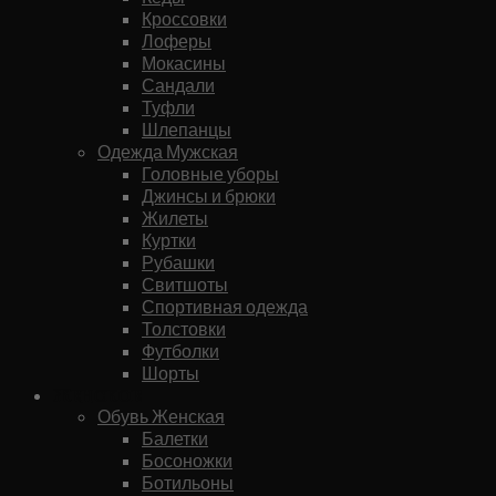
Кроссовки
Лоферы
Мокасины
Сандали
Туфли
Шлепанцы
Одежда Мужская
Головные уборы
Джинсы и брюки
Жилеты
Куртки
Рубашки
Свитшоты
Спортивная одежда
Толстовки
Футболки
Шорты
Женское
Обувь Женская
Балетки
Босоножки
Ботильоны