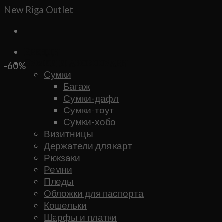
Skip
New Riga Outlet
to
content
Бренды
Сумки и аксессуары
-60%
Сумки
Багаж
Сумки-дафл
Сумки-тоут
Сумки-хобо
Визитницы
Держатели для карт
Рюкзаки
Ремни
Пледы
Обложки для паспорта
Кошельки
Шарфы и платки