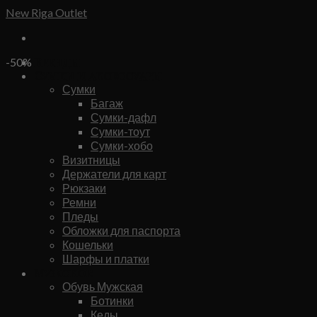
Skip
New Riga Outlet
to
content
Бренды
-50%
Сумки и аксессуары
Сумки
Багаж
Сумки-дафл
Сумки-тоут
Сумки-хобо
Визитницы
Держатели для карт
Рюкзаки
Ремни
Пледы
Обложки для паспорта
Кошельки
Шарфы и платки
Мужское
Обувь Мужская
Ботинки
Кеды