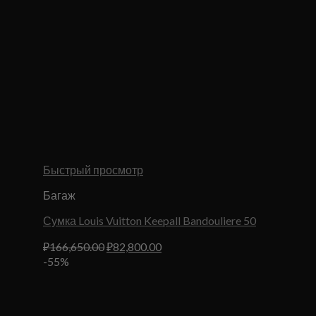
Быстрый просмотр
Багаж
Сумка Louis Vuitton Keepall Bandouliere 50
Первоначальная
Текущая
₽
166,650.00
₽
82,800.00
цена
цена:
-55%
составляла
₽82,800.00.
₽166,650.00.