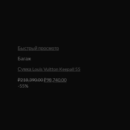
Быстрый просмотр
Багаж
Сумка Louis Vuitton Keepall 55
Первоначальная
Текущая
₽
218,390.00
₽
98,740.00
цена
цена:
-55%
составляла
₽98,740.00.
₽218,390.00.