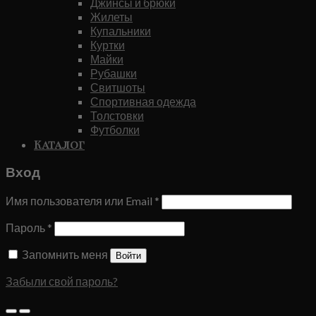
Джинсы и брюки
Жилеты
Купальники
Куртки
Майки
Рубашки
Свитшоты
Спортивная одежда
Толстовки
Футболки
Каталог
Вход
Имя пользователя или Email
*
Пароль
*
Запомнить меня
Войти
Забыли свой пароль?