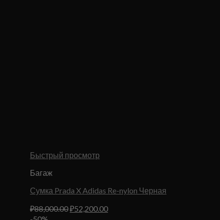
Быстрый просмотр
Багаж
Сумка Prada X Adidas Re-nylon Черная
Первоначальная
Текущая
₽
88,000.00
₽
52,200.00
цена
цена:
-50%