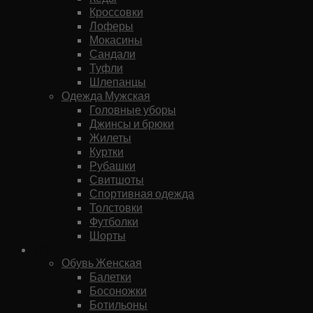
Кроссовки
Лоферы
Мокасины
Сандали
Туфли
Шлепанцы
Одежда Мужская
Головные уборы
Джинсы и брюки
Жилеты
Куртки
Рубашки
Свитшоты
Спортивная одежда
Толстовки
Футболки
Шорты
Женское
Обувь Женская
Балетки
Босоножки
Ботильоны