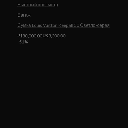
Быстрый просмотр
Багаж
Сумка Louis Vuitton Keepall 50 Светло-серая
Первоначальная
Текущая
₽
188,000.00
₽
93,300.00
цена
цена:
-51%
составляла
₽93,300.00.
₽188,000.00.