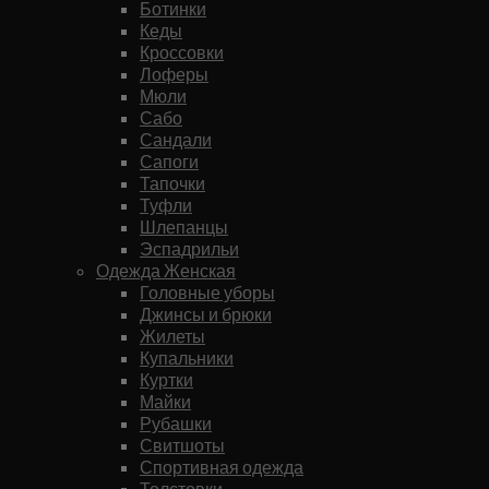
Ботинки
Кеды
Кроссовки
Лоферы
Мюли
Сабо
Сандали
Сапоги
Тапочки
Туфли
Шлепанцы
Эспадрильи
Одежда Женская
Головные уборы
Джинсы и брюки
Жилеты
Купальники
Куртки
Майки
Рубашки
Свитшоты
Спортивная одежда
Толстовки