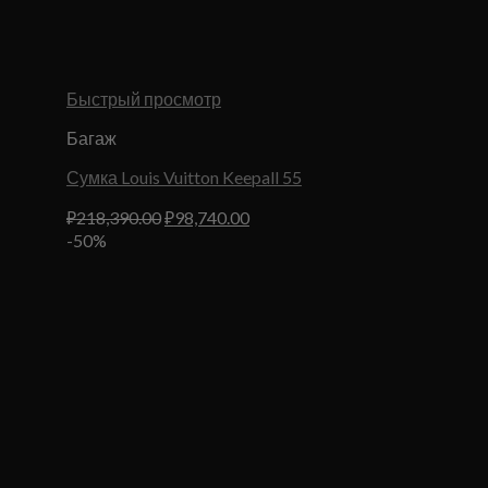
Быстрый просмотр
Багаж
Сумка Louis Vuitton Keepall 55
Первоначальная
Текущая
₽
218,390.00
₽
98,740.00
цена
цена:
-50%
составляла
₽98,740.00.
₽218,390.00.