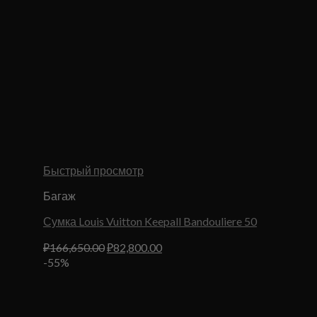
Быстрый просмотр
Багаж
Сумка Louis Vuitton Keepall Bandouliere 50
Первоначальная
Текущая
₽
166,650.00
₽
82,800.00
цена
цена:
-55%
составляла
₽82,800.00.
₽166,650.00.