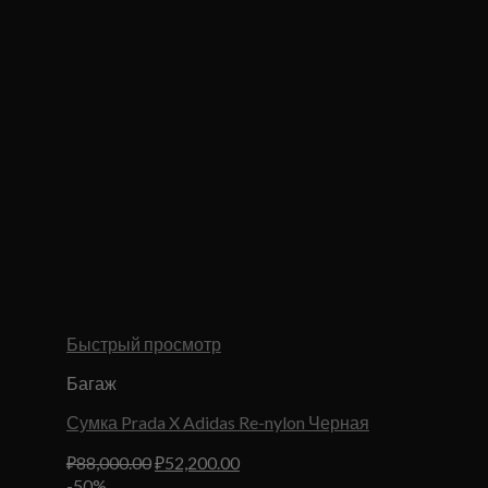
Быстрый просмотр
Багаж
Сумка Prada X Adidas Re-nylon Черная
Первоначальная
Текущая
₽
88,000.00
₽
52,200.00
цена
цена:
-50%