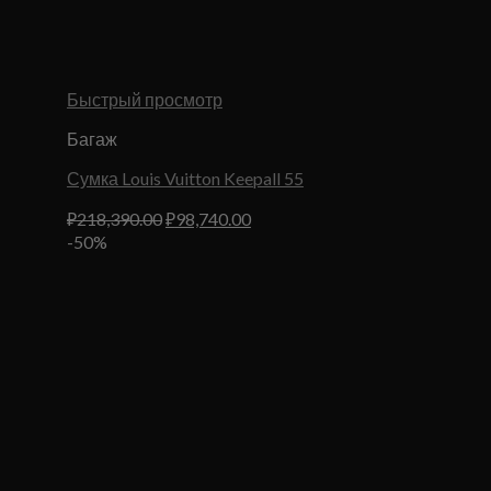
Быстрый просмотр
Багаж
Сумка Louis Vuitton Keepall 55
Первоначальная
Текущая
₽
218,390.00
₽
98,740.00
цена
цена:
-50%
составляла
₽98,740.00.
₽218,390.00.