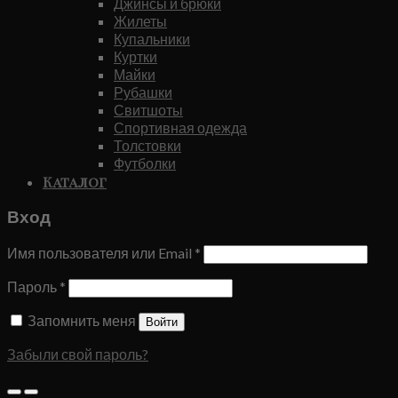
Джинсы и брюки
Жилеты
Купальники
Куртки
Майки
Рубашки
Свитшоты
Спортивная одежда
Толстовки
Футболки
Каталог
Вход
Имя пользователя или Email
*
Пароль
*
Запомнить меня
Войти
Забыли свой пароль?