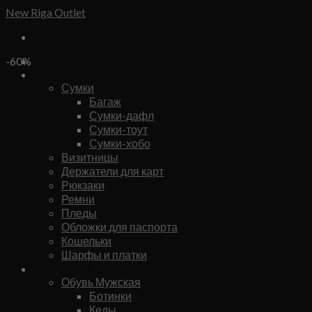
Skip
New Riga Outlet
to
content
Бренды
-60%
Сумки и аксессуары
Сумки
Багаж
Сумки-дафл
Сумки-тоут
Сумки-хобо
Визитницы
Держатели для карт
Рюкзаки
Ремни
Пледы
Обложки для паспорта
Кошельки
Шарфы и платки
Мужское
Обувь Мужская
Ботинки
Кеды