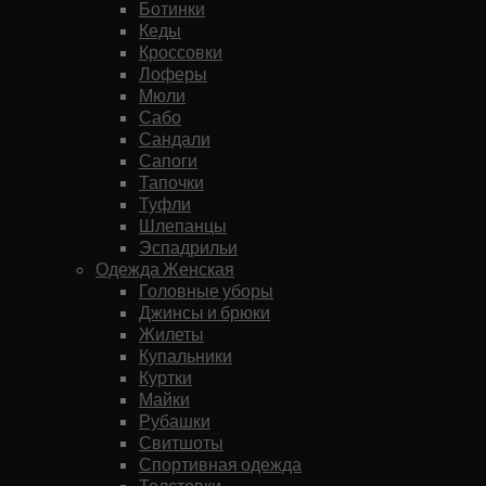
Ботинки
Кеды
Кроссовки
Лоферы
Мюли
Сабо
Сандали
Сапоги
Тапочки
Туфли
Шлепанцы
Эспадрильи
Одежда Женская
Головные уборы
Джинсы и брюки
Жилеты
Купальники
Куртки
Майки
Рубашки
Свитшоты
Спортивная одежда
Толстовки