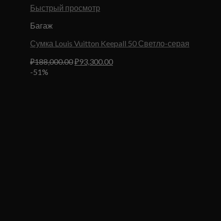
Быстрый просмотр
Багаж
Сумка Louis Vuitton Keepall 50 Светло-серая
Первоначальная
Текущая
₽
188,000.00
₽
93,300.00
цена
цена:
-51%
составляла
₽93,300.00.
₽188,000.00.