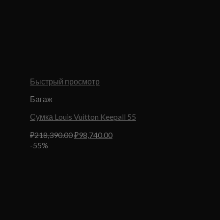
Быстрый просмотр
Багаж
Сумка Louis Vuitton Keepall 55
Первоначальная
Текущая
₽
218,390.00
₽
98,740.00
цена
цена:
-55%
составляла
₽98,740.00.
₽218,390.00.