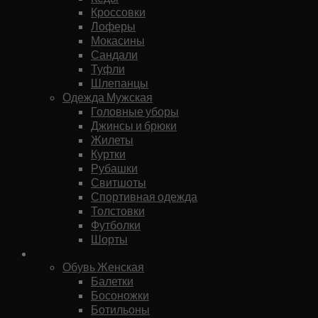
Кроссовки
Лоферы
Мокасины
Сандали
Туфли
Шлепанцы
Одежда Мужская
Головные уборы
Джинсы и брюки
Жилеты
Куртки
Рубашки
Свитшоты
Спортивная одежда
Толстовки
Футболки
Шорты
Женское
Обувь Женская
Балетки
Босоножки
Ботильоны