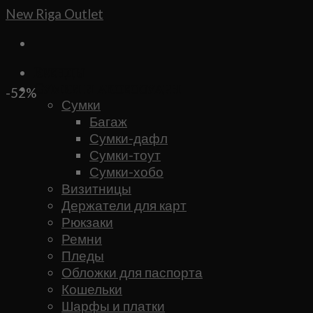
Skip
New Riga Outlet
to
content
Бренды
Сумки и аксессуары
-52%
Сумки
Багаж
Сумки-дафл
Сумки-тоут
Сумки-хобо
Визитницы
Держатели для карт
Рюкзаки
Ремни
Пледы
Обложки для паспорта
Кошельки
Шарфы и платки