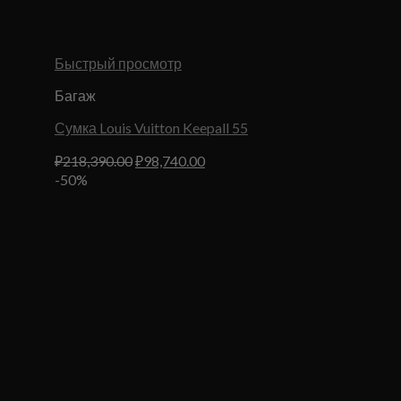
Быстрый просмотр
Багаж
Сумка Louis Vuitton Keepall 55
Первоначальная
Текущая
₽
218,390.00
₽
98,740.00
цена
цена:
-50%
составляла
₽98,740.00.
₽218,390.00.