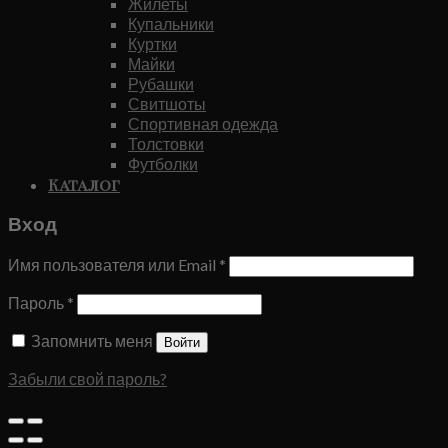
Жилеты
Купальники
Куртки
Майки
Рубашки
Свитшоты
Спортивная одежда
Толстовки
Футболки
Каталог
Вход
Имя пользователя или Email
*
Пароль
*
Запомнить меня
Войти
Забыли свой пароль?