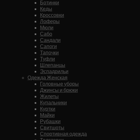
Ботинки
Кеды
Кроссовки
Лоферы
Мюли
Сабо
Сандали
Сапоги
Тапочки
Туфли
Шлепанцы
Эспадрильи
Одежда Женская
Головные уборы
Джинсы и брюки
Жилеты
Купальники
Куртки
Майки
Рубашки
Свитшоты
Спортивная одежда
Толстовки