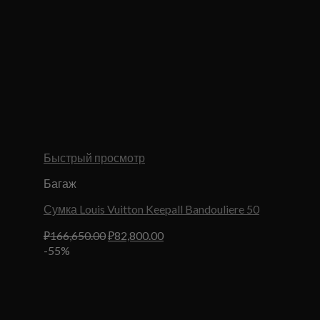
Быстрый просмотр
Багаж
Сумка Louis Vuitton Keepall Bandouliere 50
Первоначальная
Текущая
₽
166,650.00
₽
82,800.00
цена
цена:
-55%
составляла
₽82,800.00.
₽166,650.00.