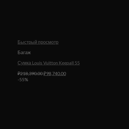
Быстрый просмотр
Багаж
Сумка Louis Vuitton Keepall 55
Первоначальная
Текущая
₽
218,390.00
₽
98,740.00
цена
цена:
-55%
составляла
₽98,740.00.
₽218,390.00.