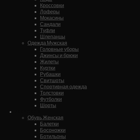
Кроссовки
Лоферы
Мокасины
Сандали
Туфли
Шлепанцы
Одежда Мужская
Головные уборы
Джинсы и брюки
Жилеты
Куртки
Рубашки
Свитшоты
Спортивная одежда
Толстовки
Футболки
Шорты
Женское
Обувь Женская
Балетки
Босоножки
Ботильоны