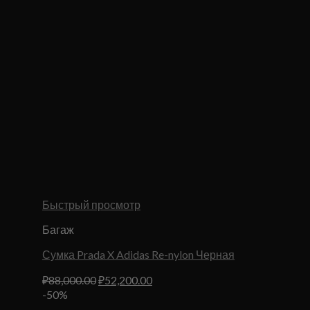
Быстрый просмотр
Багаж
Сумка Prada X Adidas Re-nylon Черная
Первоначальная
Текущая
₽
88,000.00
₽
52,200.00
цена
цена:
-50%
составляла
₽52,200.00.