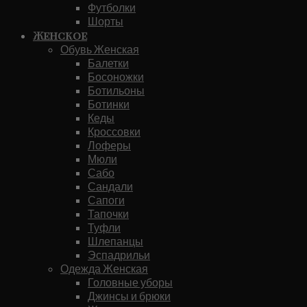
Футболки
Шорты
Женское
Обувь Женская
Балетки
Босоножки
Ботильоны
Ботинки
Кеды
Кроссовки
Лоферы
Мюли
Сабо
Сандали
Сапоги
Тапочки
Туфли
Шлепанцы
Эспадрильи
Одежда Женская
Головные уборы
Джинсы и брюки