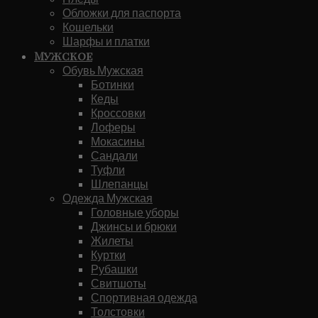
Обложки для паспорта
Кошельки
Шарфы и платки
Мужское
Обувь Мужская
Ботинки
Кеды
Кроссовки
Лоферы
Мокасины
Сандали
Туфли
Шлепанцы
Одежда Мужская
Головные уборы
Джинсы и брюки
Жилеты
Куртки
Рубашки
Свитшоты
Спортивная одежда
Толстовки