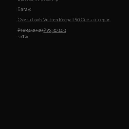
Багаж
Сумка Louis Vuitton Keepall 50 Светло-серая
Первоначальная
Текущая
₽
188,000.00
₽
93,300.00
цена
цена:
-51%
составляла
₽93,300.00.
₽188,000.00.