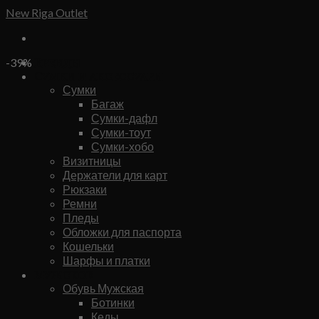
Skip
New Riga Outlet
to
content
Бренды
-39%
Сумки и аксессуары
Сумки
Багаж
Сумки-дафл
Сумки-тоут
Сумки-хобо
Визитницы
Держатели для карт
Рюкзаки
Ремни
Пледы
Обложки для паспорта
Кошельки
Шарфы и платки
Мужское
Обувь Мужская
Ботинки
Кеды