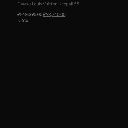
Сумка Louis Vuitton Keepall 55
Первоначальная
Текущая
₽
218,390.00
₽
98,740.00
цена
цена:
-55%
составляла
₽98,740.00.
₽218,390.00.