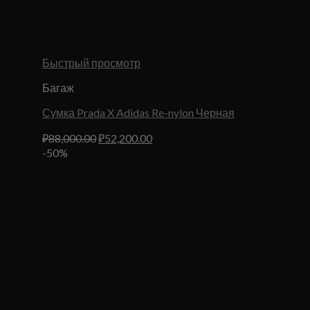
Быстрый просмотр
Багаж
Сумка Prada X Adidas Re-nylon Черная
Первоначальная
Текущая
₽
88,000.00
₽
52,200.00
цена
цена:
-50%
составляла
₽52,200.00.
₽88,000.00.