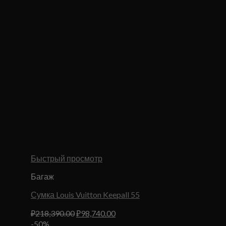
Быстрый просмотр
Багаж
Сумка Louis Vuitton Keepall 55
Первоначальная
Текущая
₽
218,390.00
₽
98,740.00
цена
цена:
-50%