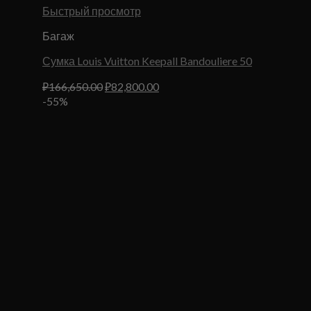
Быстрый просмотр
Багаж
Сумка Louis Vuitton Keepall Bandouliere 50
Первоначальная
Текущая
₽
166,650.00
₽
82,800.00
цена
цена:
-55%
составляла
₽82,800.00.
₽166,650.00.