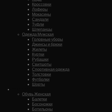
Кроссовки
Лоферы
Мокасины
Сандали
Туфли
Шлепанцы
Одежда Мужская
Головные уборы
Джинсы и брюки
Жилеты
Куртки
Рубашки
Свитшоты
Спортивная одежда
Толстовки
Футболки
Шорты
Женское
Обувь Женская
Балетки
Босоножки
Ботильоны