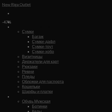
Skip
New Riga Outlet
to
content
Бренды
-47%
Сумки и аксессуары
Сумки
Багаж
Сумки-дафл
Сумки-тоут
Сумки-хобо
Визитницы
Держатели для карт
Рюкзаки
Ремни
Пледы
Обложки для паспорта
Кошельки
Шарфы и платки
Мужское
Обувь Мужская
Ботинки
Кеды