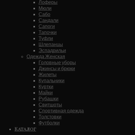
Лоферы
Мюли
Сабо
Сандали
Сапоги
Тапочки
Туфли
Шлепанцы
Эспадрильи
Одежда Женская
Головные уборы
Джинсы и брюки
Жилеты
Купальники
Куртки
Майки
Рубашки
Свитшоты
Спортивная одежда
Толстовки
Футболки
Каталог