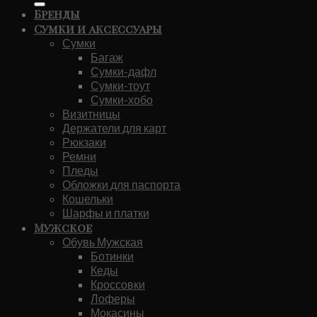
Бренды
Сумки и аксессуары
Сумки
Багаж
Сумки-дафл
Сумки-тоут
Сумки-хобо
Визитницы
Держатели для карт
Рюкзаки
Ремни
Пледы
Обложки для паспорта
Кошельки
Шарфы и платки
Мужское
Обувь Мужская
Ботинки
Кеды
Кроссовки
Лоферы
Мокасины