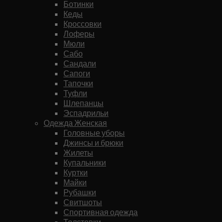
Ботинки
Кеды
Кроссовки
Лоферы
Мюли
Сабо
Сандали
Сапоги
Тапочки
Туфли
Шлепанцы
Эспадрильи
Одежда Женская
Головные уборы
Джинсы и брюки
Жилеты
Купальники
Куртки
Майки
Рубашки
Свитшоты
Спортивная одежда
Толстовки