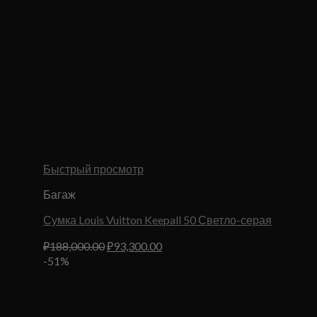
Быстрый просмотр
Багаж
Сумка Louis Vuitton Keepall 50 Светло-серая
Первоначальная
Текущая
₽
188,000.00
₽
93,300.00
цена
цена:
-51%
составляла
₽93,300.00.
₽188,000.00.