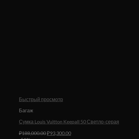
Быстрый просмотр
Багаж
Сумка Louis Vuitton Keepall 50 Светло-серая
Первоначальная
Текущая
₽
188,000.00
₽
93,300.00
цена
цена: