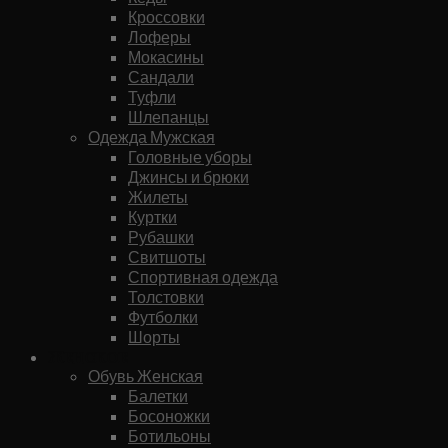
Кроссовки
Лоферы
Мокасины
Сандали
Туфли
Шлепанцы
Одежда Мужская
Головные уборы
Джинсы и брюки
Жилеты
Куртки
Рубашки
Свитшоты
Спортивная одежда
Толстовки
Футболки
Шорты
Женское
Обувь Женская
Балетки
Босоножки
Ботильоны