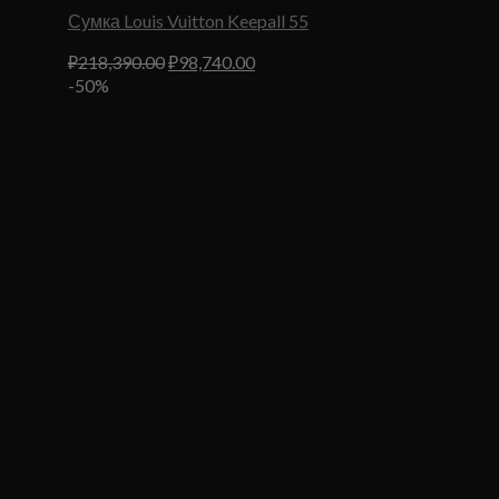
Сумка Louis Vuitton Keepall 55
Первоначальная
Текущая
₽
218,390.00
₽
98,740.00
цена
цена:
-50%
составляла
₽98,740.00.
₽218,390.00.