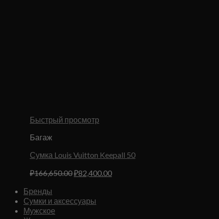
Быстрый просмотр
Багаж
Сумка Louis Vuitton Keepall 50
Первоначальная
Текущая
₽
166,650.00
₽
82,400.00
цена
цена:
Бренды
составляла
₽82,400.00.
Сумки и аксессуары
₽166,650.00.
Мужское