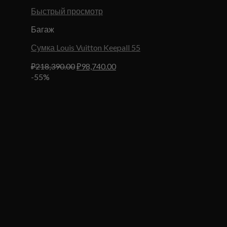
Быстрый просмотр
Багаж
Сумка Louis Vuitton Keepall 55
Первоначальная
Текущая
₽
218,390.00
₽
98,740.00
цена
цена:
-55%
составляла
₽98,740.00.
₽218,390.00.