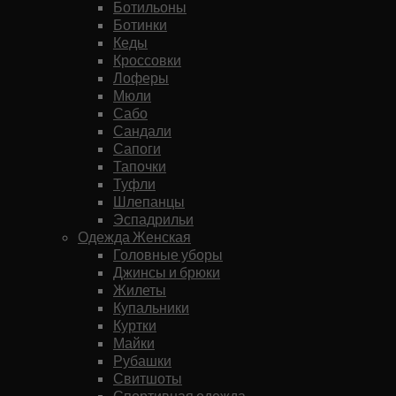
Ботильоны
Ботинки
Кеды
Кроссовки
Лоферы
Мюли
Сабо
Сандали
Сапоги
Тапочки
Туфли
Шлепанцы
Эспадрильи
Одежда Женская
Головные уборы
Джинсы и брюки
Жилеты
Купальники
Куртки
Майки
Рубашки
Свитшоты
Спортивная одежда