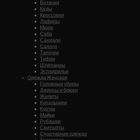
Ботинки
Кеды
Кроссовки
Лоферы
Мюли
Сабо
Сандали
Сапоги
Тапочки
Туфли
Шлепанцы
Эспадрильи
Одежда Женская
Головные уборы
Джинсы и брюки
Жилеты
Купальники
Куртки
Майки
Рубашки
Свитшоты
Спортивная одежда
Толстовки