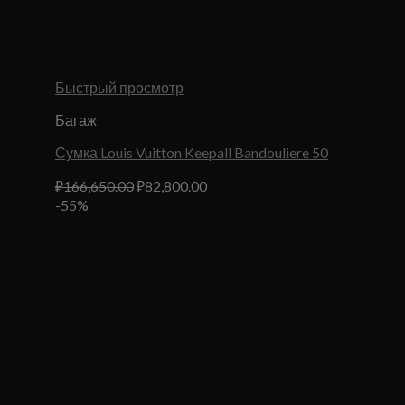
Быстрый просмотр
Багаж
Сумка Louis Vuitton Keepall Bandouliere 50
Первоначальная
Текущая
₽
166,650.00
₽
82,800.00
цена
цена:
-55%
составляла
₽82,800.00.
₽166,650.00.