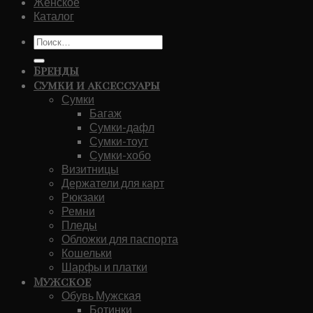
Женское
Каталог
Искать:
Бренды
Сумки и аксессуары
Сумки
Багаж
Сумки-дафл
Сумки-тоут
Сумки-хобо
Визитницы
Держатели для карт
Рюкзаки
Ремни
Пледы
Обложки для паспорта
Кошельки
Шарфы и платки
Мужское
Обувь Мужская
Ботинки