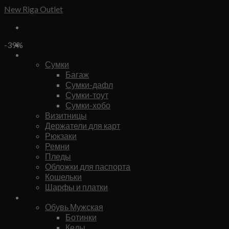
Skip
New Riga Outlet
to
content
Бренды
-39%
Сумки и аксессуары
Сумки
Багаж
Сумки-дафл
Сумки-тоут
Сумки-хобо
Визитницы
Держатели для карт
Рюкзаки
Ремни
Пледы
Обложки для паспорта
Кошельки
Шарфы и платки
Мужское
Обувь Мужская
Ботинки
Кеды