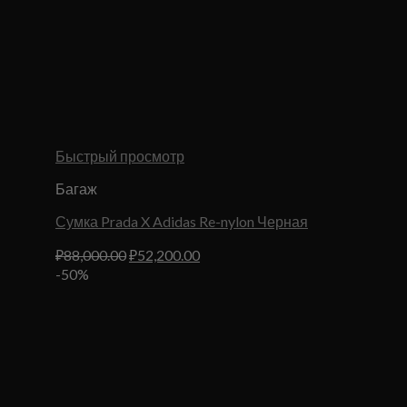
Быстрый просмотр
Багаж
Сумка Prada X Adidas Re-nylon Черная
Первоначальная
Текущая
₽
88,000.00
₽
52,200.00
цена
цена:
-50%
составляла
₽52,200.00.
₽88,000.00.