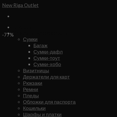
Skip
New Riga Outlet
to
content
Бренды
Сумки и аксессуары
-77%
Сумки
Багаж
Сумки-дафл
Сумки-тоут
Сумки-хобо
Визитницы
Держатели для карт
Рюкзаки
Ремни
Пледы
Обложки для паспорта
Кошельки
Шарфы и платки