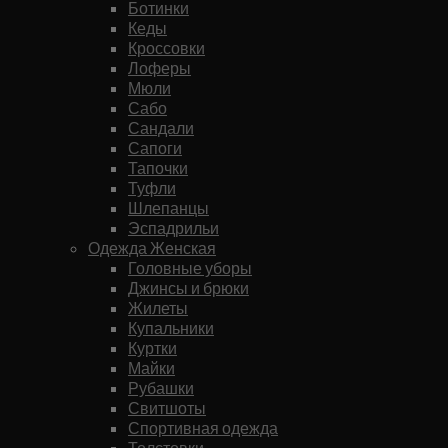
Ботинки
Кеды
Кроссовки
Лоферы
Мюли
Сабо
Сандали
Сапоги
Тапочки
Туфли
Шлепанцы
Эспадрильи
Одежда Женская
Головные уборы
Джинсы и брюки
Жилеты
Купальники
Куртки
Майки
Рубашки
Свитшоты
Спортивная одежда
Толстовки