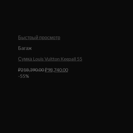
Быстрый просмотр
Багаж
Сумка Louis Vuitton Keepall 55
Первоначальная
Текущая
₽
218,390.00
₽
98,740.00
цена
цена:
-55%
составляла
₽98,740.00.
₽218,390.00.