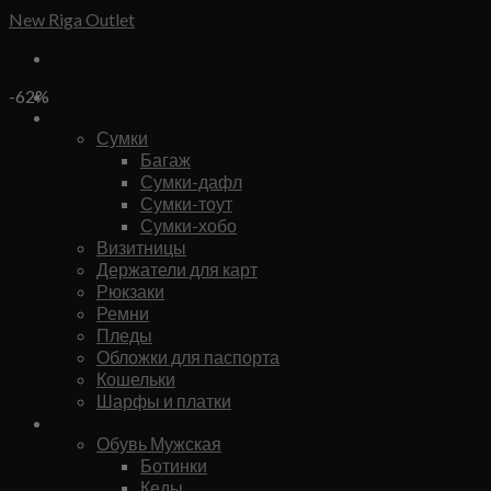
Skip
New Riga Outlet
to
content
Бренды
-62%
Сумки и аксессуары
Сумки
Багаж
Сумки-дафл
Сумки-тоут
Сумки-хобо
Визитницы
Держатели для карт
Рюкзаки
Ремни
Пледы
Обложки для паспорта
Кошельки
Шарфы и платки
Мужское
Обувь Мужская
Ботинки
Кеды