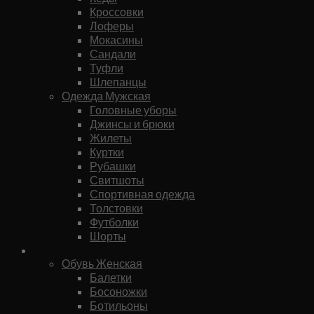
Кроссовки
Лоферы
Мокасины
Сандали
Туфли
Шлепанцы
Одежда Мужская
Головные уборы
Джинсы и брюки
Жилеты
Куртки
Рубашки
Свитшоты
Спортивная одежда
Толстовки
Футболки
Шорты
Женское
Обувь Женская
Балетки
Босоножки
Ботильоны