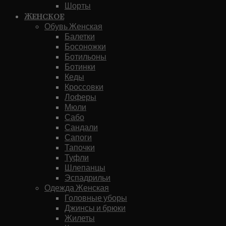
Шорты
Женское
Обувь Женская
Балетки
Босоножки
Ботильоны
Ботинки
Кеды
Кроссовки
Лоферы
Мюли
Сабо
Сандали
Сапоги
Тапочки
Туфли
Шлепанцы
Эспадрильи
Одежда Женская
Головные уборы
Джинсы и брюки
Жилеты