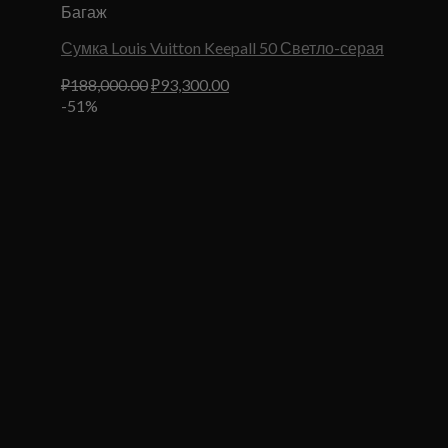
Багаж
Сумка Louis Vuitton Keepall 50 Светло-серая
Первоначальная
Текущая
₽
188,000.00
₽
93,300.00
цена
цена:
-51%
составляла
₽93,300.00.
₽188,000.00.