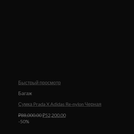
Быстрый просмотр
Багаж
Сумка Prada X Adidas Re-nylon Черная
Первоначальная
Текущая
₽
88,000.00
₽
52,200.00
цена
цена:
-50%
составляла
₽52,200.00.
₽88,000.00.