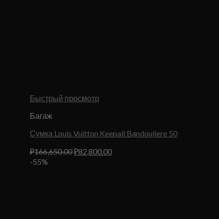
Быстрый просмотр
Багаж
Сумка Louis Vuitton Keepall Bandouliere 50
Первоначальная
Текущая
₽
166,650.00
₽
82,800.00
цена
цена:
-55%
составляла
₽82,800.00.
₽166,650.00.