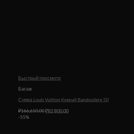
Быстрый просмотр
Багаж
Сумка Louis Vuitton Keepall Bandouliere 50
Первоначальная
Текущая
₽
166,650.00
₽
82,800.00
цена
цена:
-55%
составляла
₽82,800.00.
₽166,650.00.