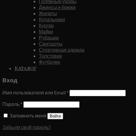
Головные уборы
Джинсы и брюки
Жилеты
Купальники
Куртки
Майки
Рубашки
Свитшоты
Спортивная одежда
Толстовки
Футболки
Каталог
Вход
Имя пользователя или Email
*
Пароль
*
Запомнить меня
Войти
Забыли свой пароль?