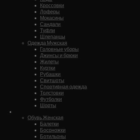
Кроссовки
Лоферы
Мокасины
Сандали
Туфли
Шлепанцы
Одежда Мужская
Головные уборы
Джинсы и брюки
Жилеты
Куртки
Рубашки
Свитшоты
Спортивная одежда
Толстовки
Футболки
Шорты
Женское
Обувь Женская
Балетки
Босоножки
Ботильоны