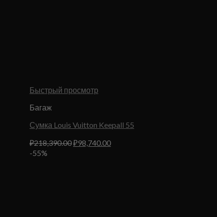
Быстрый просмотр
Багаж
Сумка Louis Vuitton Keepall 55
Первоначальная
Текущая
₽
218,390.00
₽
98,740.00
цена
цена:
-55%
составляла
₽98,740.00.
₽218,390.00.