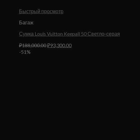
Быстрый просмотр
Багаж
Сумка Louis Vuitton Keepall 50 Светло-серая
Первоначальная
Текущая
₽
188,000.00
₽
93,300.00
цена
цена:
-51%
составляла
₽93,300.00.
₽188,000.00.