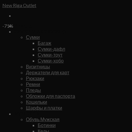
Skip
New Riga Outlet
to
content
Бренды
-71%
Сумки и аксессуары
Сумки
Багаж
Сумки-дафл
Сумки-тоут
Сумки-хобо
Визитницы
Держатели для карт
Рюкзаки
Ремни
Пледы
Обложки для паспорта
Кошельки
Шарфы и платки
Мужское
Обувь Мужская
Ботинки
Кеды