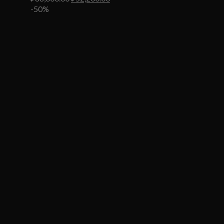
цена
цена:
-50%
составляла
₽52,200.00.
₽88,000.00.