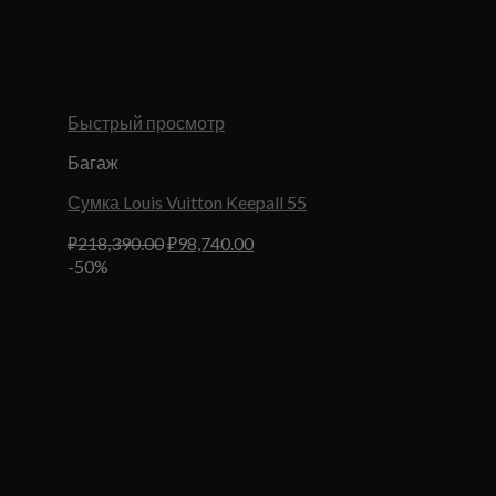
Быстрый просмотр
Багаж
Сумка Louis Vuitton Keepall 55
Первоначальная
Текущая
₽
218,390.00
₽
98,740.00
цена
цена:
-50%
составляла
₽98,740.00.
₽218,390.00.