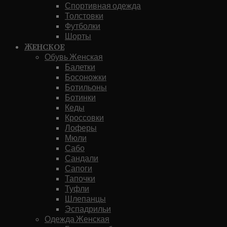
Спортивная одежда
Толстовки
Футболки
Шорты
Женское
Обувь Женская
Балетки
Босоножки
Ботильоны
Ботинки
Кеды
Кроссовки
Лоферы
Мюли
Сабо
Сандали
Сапоги
Тапочки
Туфли
Шлепанцы
Эспадрильи
Одежда Женская