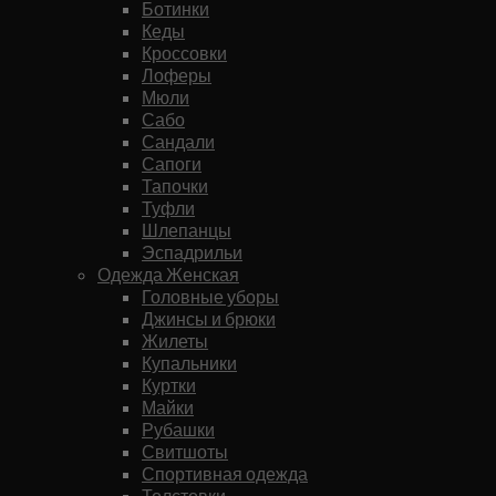
Ботинки
Кеды
Кроссовки
Лоферы
Мюли
Сабо
Сандали
Сапоги
Тапочки
Туфли
Шлепанцы
Эспадрильи
Одежда Женская
Головные уборы
Джинсы и брюки
Жилеты
Купальники
Куртки
Майки
Рубашки
Свитшоты
Спортивная одежда
Толстовки