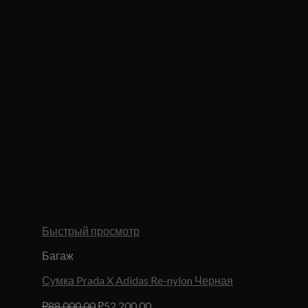
Быстрый просмотр
Багаж
Сумка Prada X Adidas Re-nylon Черная
Первоначальная
Текущая
₽
88,000.00
₽
52,200.00