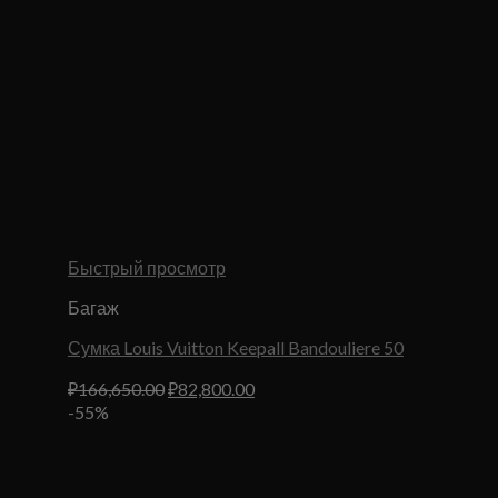
Быстрый просмотр
Багаж
Сумка Louis Vuitton Keepall Bandouliere 50
Первоначальная
Текущая
₽
166,650.00
₽
82,800.00
цена
цена:
-55%
составляла
₽82,800.00.
₽166,650.00.