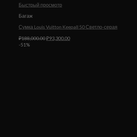
Быстрый просмотр
Багаж
Сумка Louis Vuitton Keepall 50 Светло-серая
Первоначальная
Текущая
₽
188,000.00
₽
93,300.00
цена
цена:
-51%
составляла
₽93,300.00.
₽188,000.00.