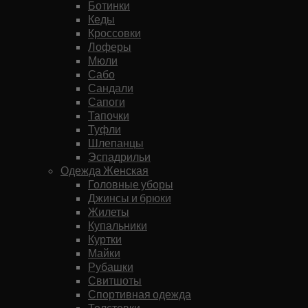
Ботинки
Кеды
Кроссовки
Лоферы
Мюли
Сабо
Сандали
Сапоги
Тапочки
Туфли
Шлепанцы
Эспадрильи
Одежда Женская
Головные уборы
Джинсы и брюки
Жилеты
Купальники
Куртки
Майки
Рубашки
Свитшоты
Спортивная одежда
Толстовки