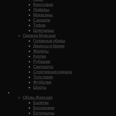
Кроссовки
Лоферы
Мокасины
Сандали
Туфли
Шлепанцы
Одежда Мужская
Головные уборы
Джинсы и брюки
Жилеты
Куртки
Рубашки
Свитшоты
Спортивная одежда
Толстовки
Футболки
Шорты
Женское
Обувь Женская
Балетки
Босоножки
Ботильоны