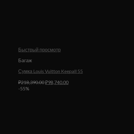
Быстрый просмотр
Багаж
Сумка Louis Vuitton Keepall 55
Первоначальная
Текущая
₽
218,390.00
₽
98,740.00
цена
цена:
-55%
составляла
₽98,740.00.
₽218,390.00.