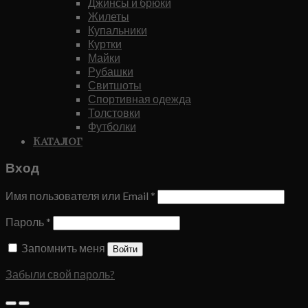
Джинсы и брюки
Жилеты
Купальники
Куртки
Майки
Рубашки
Свитшоты
Спортивная одежда
Толстовки
Футболки
Каталог
Вход
Имя пользователя или Email
*
Пароль
*
Запомнить меня
Войти
Забыли свой пароль?