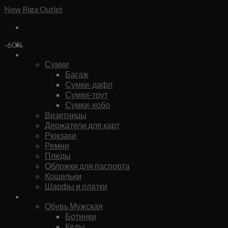
Skip
New Riga Outlet
to
content
Бренды
-60%
Сумки и аксессуары
Сумки
Багаж
Сумки-дафл
Сумки-тоут
Сумки-хобо
Визитницы
Держатели для карт
Рюкзаки
Ремни
Пледы
Обложки для паспорта
Кошельки
Шарфы и платки
Мужское
Обувь Мужская
Ботинки
Кеды