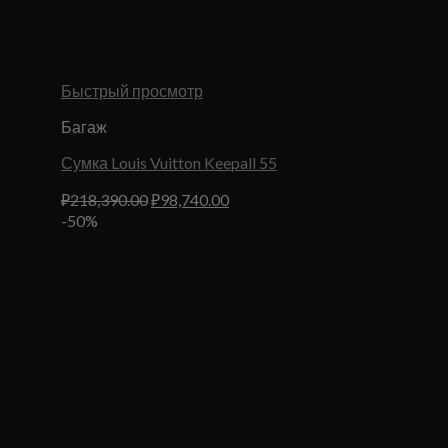
Быстрый просмотр
Багаж
Сумка Louis Vuitton Keepall 55
Первоначальная
Текущая
₽
218,390.00
₽
98,740.00
цена
цена:
-50%
составляла
₽98,740.00.
₽218,390.00.