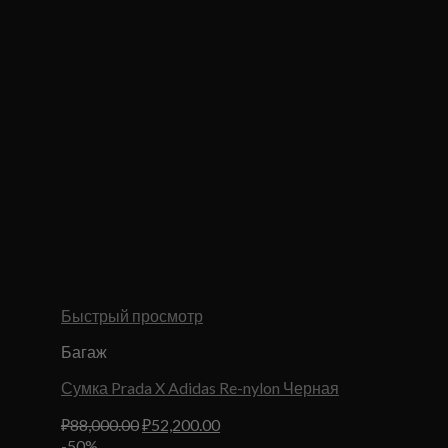
Быстрый просмотр
Багаж
Сумка Prada X Adidas Re-nylon Черная
Первоначальная
Текущая
₽
88,000.00
₽
52,200.00
цена
цена:
-50%