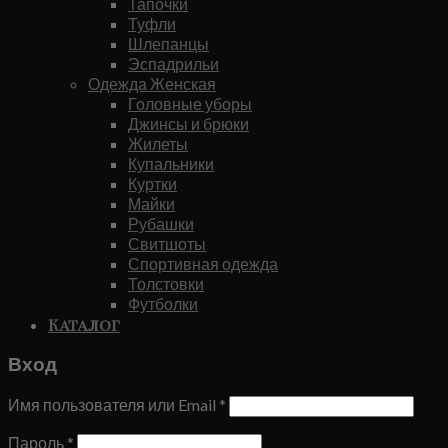
Тапочки
Туфли
Шлепанцы
Эспадрильи
Одежда Женская
Головные уборы
Джинсы и брюки
Жилеты
Купальники
Куртки
Майки
Рубашки
Свитшоты
Спортивная одежда
Толстовки
Футболки
Каталог
Вход
Имя пользователя или Email
*
Пароль
*