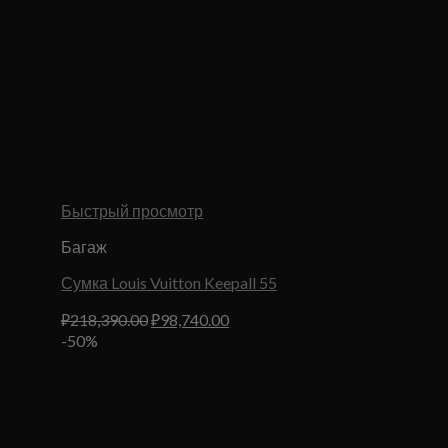
Быстрый просмотр
Багаж
Сумка Louis Vuitton Keepall 55
Первоначальная
Текущая
₽
218,390.00
₽
98,740.00
цена
цена:
-50%
составляла
₽98,740.00.
₽218,390.00.