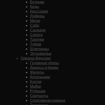
Ботинки
Кеды
Кроссовки
Лоферы
Мюли
Сабо
Сандали
Сапоги
Тапочки
Туфли
Шлепанцы
Эспадрильи
Одежда Женская
Головные уборы
Джинсы и брюки
Жилеты
Купальники
Куртки
Майки
Рубашки
Свитшоты
Спортивная одежда
Толстовки