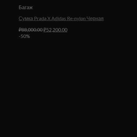
Багаж
Сумка Prada X Adidas Re-nylon Черная
Первоначальная
Текущая
₽
88,000.00
₽
52,200.00
цена
цена:
-50%
составляла
₽52,200.00.
₽88,000.00.