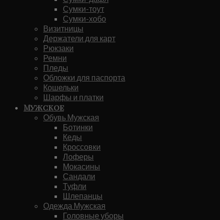
Сумки-тоут
Сумки-хобо
Визитницы
Держатели для карт
Рюкзаки
Ремни
Пледы
Обложки для паспорта
Кошельки
Шарфы и платки
Мужское
Обувь Мужская
Ботинки
Кеды
Кроссовки
Лоферы
Мокасины
Сандали
Туфли
Шлепанцы
Одежда Мужская
Головные уборы