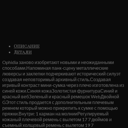
Описание
Детали
Ophidia заново изобретают новыми и неожиданными
способами.Напоминая панк-сцену металлические
люверсы и заклепки подчеркивают исторический силуэт
создавая неповторимый архивный стиль.Создавая
игривый контраст мини-сумка через плечо изготовлена ​​из
синей кожи.Синяя кожаЗолотистая фурнитураСиний и
красный вебЗеленый и красный ремешок WebДвойной
GЭтот стиль продается с дополнительным плечевым
ремнем который можно прикрепить к сумке с помощью
пряжки.Внутри: 1 карман на молнииРегулируемый
кожаный плечевой ремень с вылетом 17 7 дюймов и
съемный холщовый ремень с вылетом 19 7