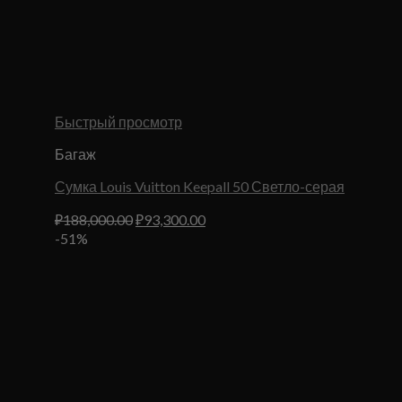
Быстрый просмотр
Багаж
Сумка Louis Vuitton Keepall 50 Светло-серая
Первоначальная
Текущая
₽
188,000.00
₽
93,300.00
цена
цена:
-51%
составляла
₽93,300.00.
₽188,000.00.