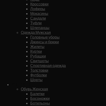
Кроссовки
Лоферы
Мокасины
Сандали
Туфли
Шлепанцы
Одежда Мужская
Головные уборы
Джинсы и брюки
Жилеты
Куртки
Рубашки
Свитшоты
Спортивная одежда
Толстовки
Футболки
Шорты
Женское
Обувь Женская
Балетки
Босоножки
Ботильоны