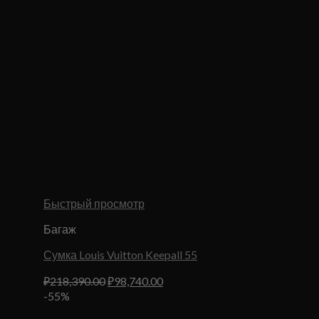
Быстрый просмотр
Багаж
Сумка Louis Vuitton Keepall 55
Первоначальная
Текущая
₽
218,390.00
₽
98,740.00
цена
цена:
-55%
составляла
₽98,740.00.