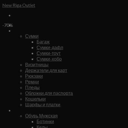
Skip
New Riga Outlet
to
content
Бренды
-70%
Сумки и аксессуары
Сумки
Багаж
Сумки-дафл
Сумки-тоут
Сумки-хобо
Визитницы
Держатели для карт
Рюкзаки
Ремни
Пледы
Обложки для паспорта
Кошельки
Шарфы и платки
Мужское
Обувь Мужская
Ботинки
Кеды