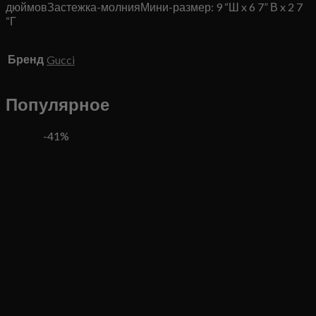
дюймовЗастежка-молнияМини-размер: 9 “Ш x 6 7” В x 2 7
“Г
Бренд
Gucci
Популярное
-41%