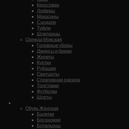
Кроссовки
Лоферы
Мокасины
Сандали
Туфли
Шлепанцы
Одежда Мужская
Головные уборы
Джинсы и брюки
Жилеты
Куртки
Рубашки
Свитшоты
Спортивная одежда
Толстовки
Футболки
Шорты
Женское
Обувь Женская
Балетки
Босоножки
Ботильоны