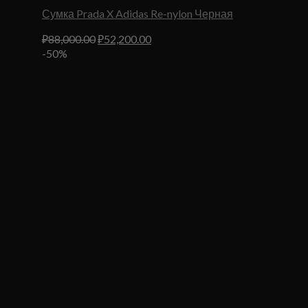
Сумка Prada X Adidas Re-nylon Черная
Первоначальная
Текущая
₽
88,000.00
₽
52,200.00
цена
цена:
-50%
составляла
₽52,200.00.
₽88,000.00.