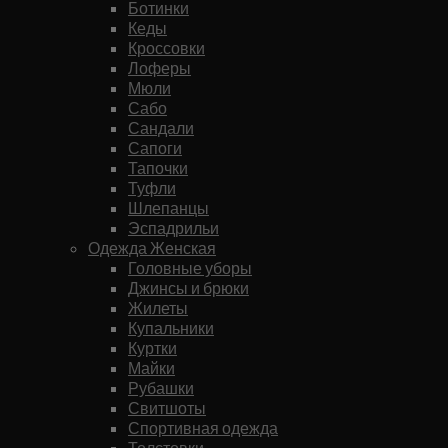
Ботинки
Кеды
Кроссовки
Лоферы
Мюли
Сабо
Сандали
Сапоги
Тапочки
Туфли
Шлепанцы
Эспадрильи
Одежда Женская
Головные уборы
Джинсы и брюки
Жилеты
Купальники
Куртки
Майки
Рубашки
Свитшоты
Спортивная одежда
Толстовки