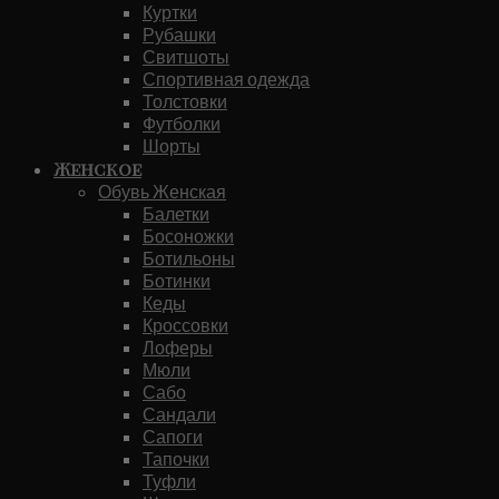
Куртки
Рубашки
Свитшоты
Спортивная одежда
Толстовки
Футболки
Шорты
Женское
Обувь Женская
Балетки
Босоножки
Ботильоны
Ботинки
Кеды
Кроссовки
Лоферы
Мюли
Сабо
Сандали
Сапоги
Тапочки
Туфли