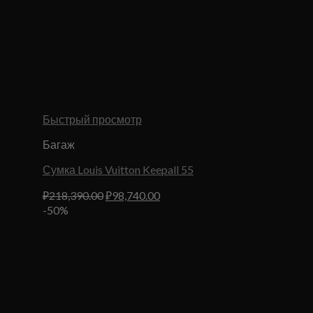
Быстрый просмотр
Багаж
Сумка Louis Vuitton Keepall 55
Первоначальная
Текущая
₽
218,390.00
₽
98,740.00
цена
цена:
-50%
составляла
₽98,740.00.
₽218,390.00.