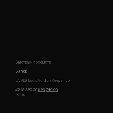
Быстрый просмотр
Багаж
Сумка Louis Vuitton Keepall 55
Первоначальная
Текущая
₽
218,390.00
₽
98,740.00
цена
цена:
-55%
составляла
₽98,740.00.
₽218,390.00.