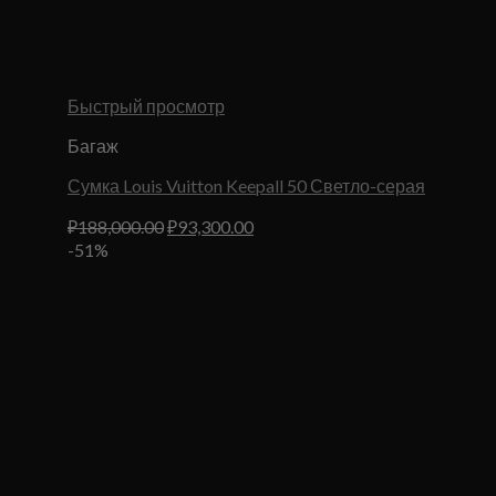
Быстрый просмотр
Багаж
Сумка Louis Vuitton Keepall 50 Светло-серая
Первоначальная
Текущая
₽
188,000.00
₽
93,300.00
цена
цена:
-51%
составляла
₽93,300.00.
₽188,000.00.