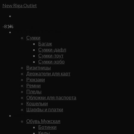
Skip
New Riga Outlet
to
content
Бренды
-81%
Сумки и аксессуары
Сумки
Багаж
Сумки-дафл
Сумки-тоут
Сумки-хобо
Визитницы
Держатели для карт
Рюкзаки
Ремни
Пледы
Обложки для паспорта
Кошельки
Шарфы и платки
Мужское
Обувь Мужская
Ботинки
Кеды