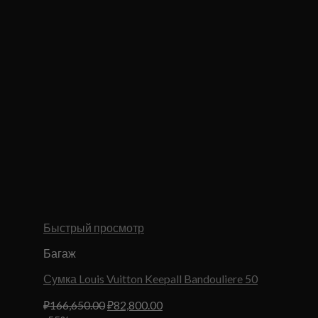
Быстрый просмотр
Багаж
Сумка Louis Vuitton Keepall Bandouliere 50
Первоначальная
Текущая
₽
166,650.00
₽
82,800.00
цена
цена: