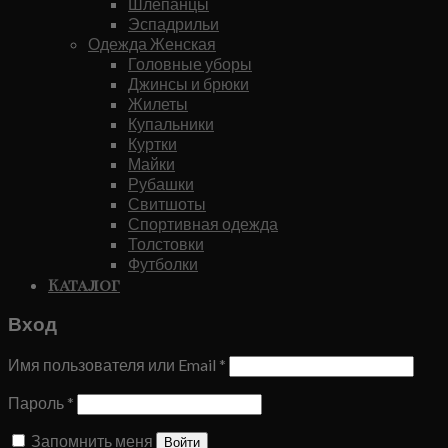
Шлепанцы
Эспадрильи
Одежда Женская
Головные уборы
Джинсы и брюки
Жилеты
Купальники
Куртки
Майки
Рубашки
Свитшоты
Спортивная одежда
Толстовки
Футболки
Каталог
Вход
Имя пользователя или Email
*
Пароль
*
Запомнить меня
Войти