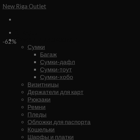
Skip
New Riga Outlet
to
content
Бренды
Сумки и аксессуары
-62%
Сумки
Багаж
Сумки-дафл
Сумки-тоут
Сумки-хобо
Визитницы
Держатели для карт
Рюкзаки
Ремни
Пледы
Обложки для паспорта
Кошельки
Шарфы и платки