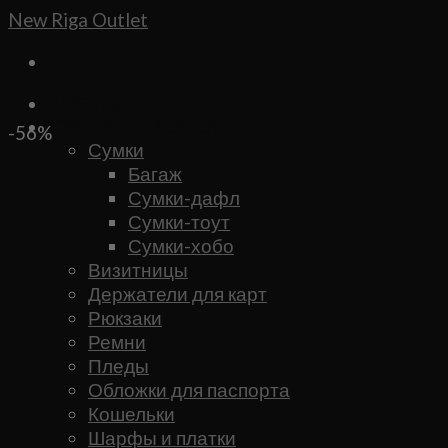
Skip
New Riga Outlet
to
content
Бренды
Сумки и аксессуары
-56%
Сумки
Багаж
Сумки-дафл
Сумки-тоут
Сумки-хобо
Визитницы
Держатели для карт
Рюкзаки
Ремни
Пледы
Обложки для паспорта
Кошельки
Шарфы и платки