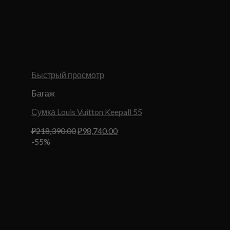
Быстрый просмотр
Багаж
Сумка Louis Vuitton Keepall 55
Первоначальная
Текущая
₽
218,390.00
₽
98,740.00
цена
цена:
-55%
составляла
₽98,740.00.
₽218,390.00.