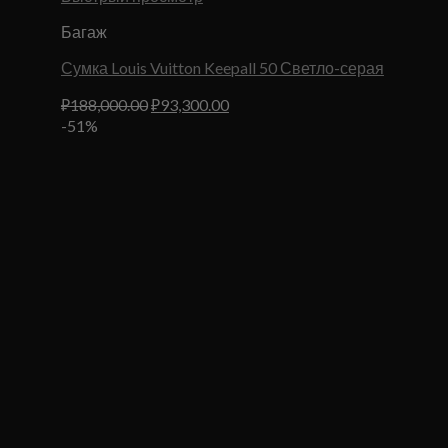
Багаж
Сумка Louis Vuitton Keepall 50 Светло-серая
Первоначальная
Текущая
₽
188,000.00
₽
93,300.00
цена
цена:
-51%
составляла
₽93,300.00.
₽188,000.00.