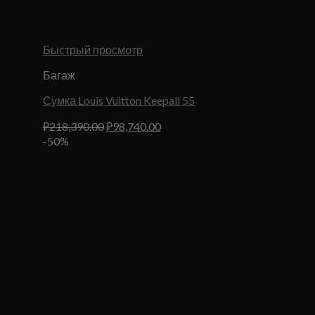
Быстрый просмотр
Багаж
Сумка Louis Vuitton Keepall 55
Первоначальная
Текущая
₽
218,390.00
₽
98,740.00
цена
цена:
-50%
составляла
₽98,740.00.
₽218,390.00.