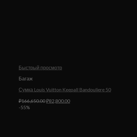
Быстрый просмотр
Багаж
Сумка Louis Vuitton Keepall Bandouliere 50
Первоначальная
Текущая
₽
166,650.00
₽
82,800.00
цена
цена:
-55%
составляла
₽82,800.00.
₽166,650.00.