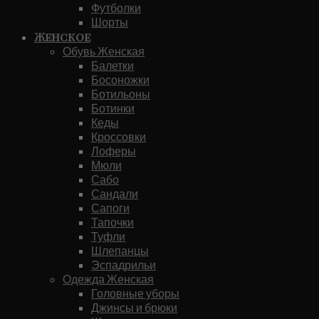
Футболки
Шорты
Женское
Обувь Женская
Балетки
Босоножки
Ботильоны
Ботинки
Кеды
Кроссовки
Лоферы
Мюли
Сабо
Сандали
Сапоги
Тапочки
Туфли
Шлепанцы
Эспадрильи
Одежда Женская
Головные уборы
Джинсы и брюки