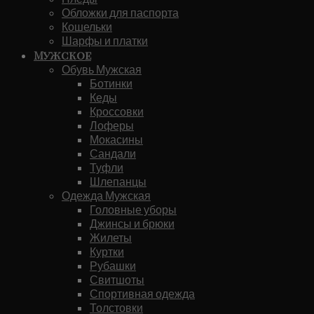
Обложки для паспорта
Кошельки
Шарфы и платки
Мужское
Обувь Мужская
Ботинки
Кеды
Кроссовки
Лоферы
Мокасины
Сандали
Туфли
Шлепанцы
Одежда Мужская
Головные уборы
Джинсы и брюки
Жилеты
Куртки
Рубашки
Свитшоты
Спортивная одежда
Толстовки