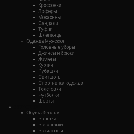
Кроссовки
Лоферы
Мокасины
Сандали
Туфли
Шлепанцы
Одежда Мужская
Головные уборы
Джинсы и брюки
Жилеты
Куртки
Рубашки
Свитшоты
Спортивная одежда
Толстовки
Футболки
Шорты
Женское
Обувь Женская
Балетки
Босоножки
Ботильоны