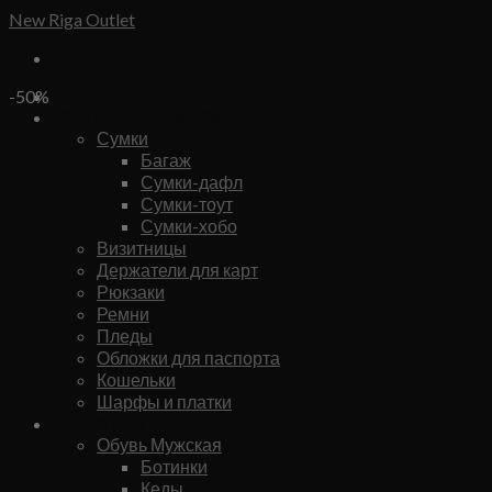
Skip
New Riga Outlet
to
content
Бренды
-50%
Сумки и аксессуары
Сумки
Багаж
Сумки-дафл
Сумки-тоут
Сумки-хобо
Визитницы
Держатели для карт
Рюкзаки
Ремни
Пледы
Обложки для паспорта
Кошельки
Шарфы и платки
Мужское
Обувь Мужская
Ботинки
Кеды