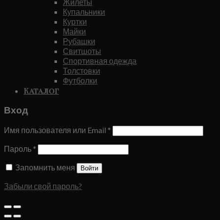
Жилеты
Купальники
Куртки
Майки
Рубашки
Свитшоты
Спортивная одежда
Толстовки
Футболки
Каталог
Вход
Имя пользователя или Email
*
Пароль
*
Запомнить меня
Войти
Забыли свой пароль?