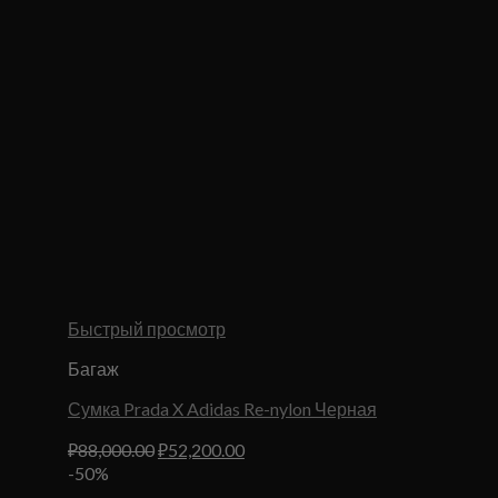
Быстрый просмотр
Багаж
Сумка Prada X Adidas Re-nylon Черная
Первоначальная
Текущая
₽
88,000.00
₽
52,200.00
цена
цена:
-50%
составляла
₽52,200.00.