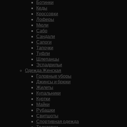
Ботинки
Кеды
Кроссовки
Лоферы
Мюли
Сабо
Сандали
Сапоги
Тапочки
Туфли
Шлепанцы
Эспадрильи
Одежда Женская
Головные уборы
Джинсы и брюки
Жилеты
Купальники
Куртки
Майки
Рубашки
Свитшоты
Спортивная одежда
Толстовки