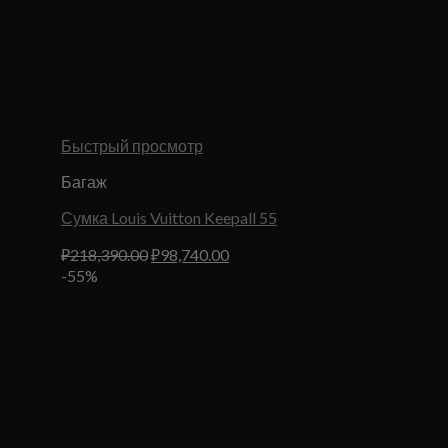
Быстрый просмотр
Багаж
Сумка Louis Vuitton Keepall 55
Первоначальная
Текущая
₽
218,390.00
₽
98,740.00
цена
цена:
-55%
составляла
₽98,740.00.
₽218,390.00.