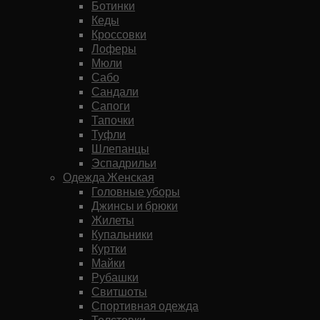
Ботинки
Кеды
Кроссовки
Лоферы
Мюли
Сабо
Сандали
Сапоги
Тапочки
Туфли
Шлепанцы
Эспадрильи
Одежда Женская
Головные уборы
Джинсы и брюки
Жилеты
Купальники
Куртки
Майки
Рубашки
Свитшоты
Спортивная одежда
Толстовки