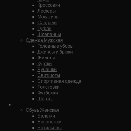
Кроссовки
Лоферы
Мокасины
Сандали
Туфли
Шлепанцы
Одежда Мужская
Головные уборы
Джинсы и брюки
Жилеты
Куртки
Рубашки
Свитшоты
Спортивная одежда
Толстовки
Футболки
Шорты
Женское
Обувь Женская
Балетки
Босоножки
Ботильоны