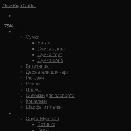
Skip
New Riga Outlet
to
content
Бренды
-75%
Сумки и аксессуары
Сумки
Багаж
Сумки-дафл
Сумки-тоут
Сумки-хобо
Визитницы
Держатели для карт
Рюкзаки
Ремни
Пледы
Обложки для паспорта
Кошельки
Шарфы и платки
Мужское
Обувь Мужская
Ботинки
Кеды