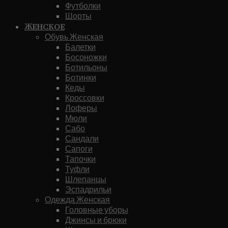
Футболки
Шорты
Женское
Обувь Женская
Балетки
Босоножки
Ботильоны
Ботинки
Кеды
Кроссовки
Лоферы
Мюли
Сабо
Сандали
Сапоги
Тапочки
Туфли
Шлепанцы
Эспадрильи
Одежда Женская
Головные уборы
Джинсы и брюки