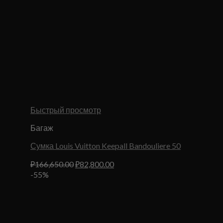
Быстрый просмотр
Багаж
Сумка Louis Vuitton Keepall Bandouliere 50
Первоначальная
Текущая
₽
166,650.00
₽
82,800.00
цена
цена:
-55%
составляла
₽82,800.00.
₽166,650.00.