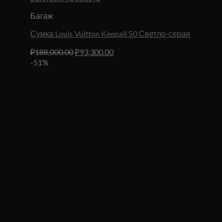
Багаж
Сумка Louis Vuitton Keepall 50 Светло-серая
Первоначальная
Текущая
₽
188,000.00
₽
93,300.00
цена
цена:
-51%
составляла
₽93,300.00.
₽188,000.00.