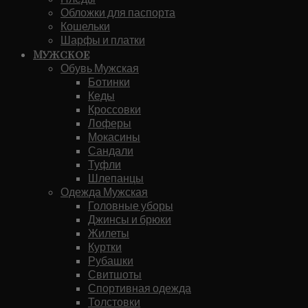
Обложки для паспорта
Кошельки
Шарфы и платки
Мужское
Обувь Мужская
Ботинки
Кеды
Кроссовки
Лоферы
Мокасины
Сандали
Туфли
Шлепанцы
Одежда Мужская
Головные уборы
Джинсы и брюки
Жилеты
Куртки
Рубашки
Свитшоты
Спортивная одежда
Толстовки