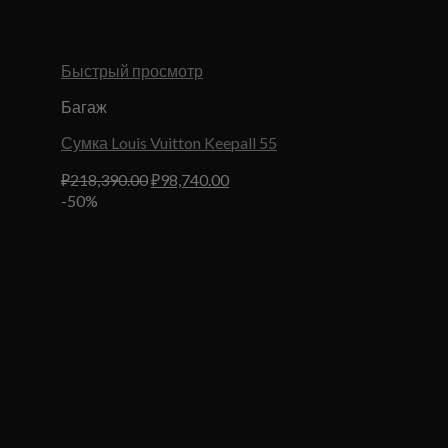
Быстрый просмотр
Багаж
Сумка Louis Vuitton Keepall 55
Первоначальная
Текущая
₽
218,390.00
₽
98,740.00
цена
цена:
-50%
составляла
₽98,740.00.
₽218,390.00.