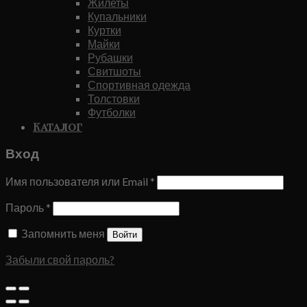
Жилеты
Купальники
Куртки
Майки
Рубашки
Свитшоты
Спортивная одежда
Толстовки
Футболки
Каталог
Вход
Имя пользователя или Email
*
Пароль
*
Запомнить меня
Войти
Забыли свой пароль?