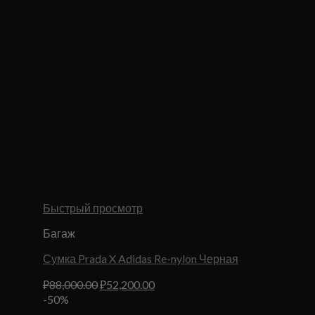
Быстрый просмотр
Багаж
Сумка Prada X Adidas Re-nylon Черная
Первоначальная
Текущая
₽
88,000.00
₽
52,200.00
цена
цена:
-50%
составляла
₽52,200.00.