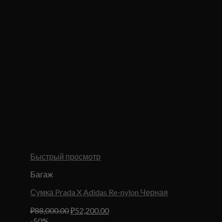
Быстрый просмотр
Багаж
Сумка Prada X Adidas Re-nylon Черная
Первоначальная
Текущая
₽
88,000.00
₽
52,200.00
цена
цена:
-50%