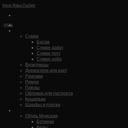
Skip
New Riga Outlet
to
content
Бренды
-55%
Сумки и аксессуары
Сумки
Багаж
Сумки-дафл
Сумки-тоут
Сумки-хобо
Визитницы
Держатели для карт
Рюкзаки
Ремни
Пледы
Обложки для паспорта
Кошельки
Шарфы и платки
Мужское
Обувь Мужская
Ботинки
Кеды