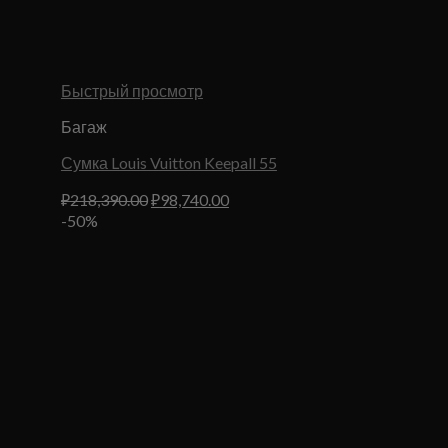
Быстрый просмотр
Багаж
Сумка Louis Vuitton Keepall 55
Первоначальная
Текущая
₽
218,390.00
₽
98,740.00
цена
цена:
-50%
составляла
₽98,740.00.
₽218,390.00.