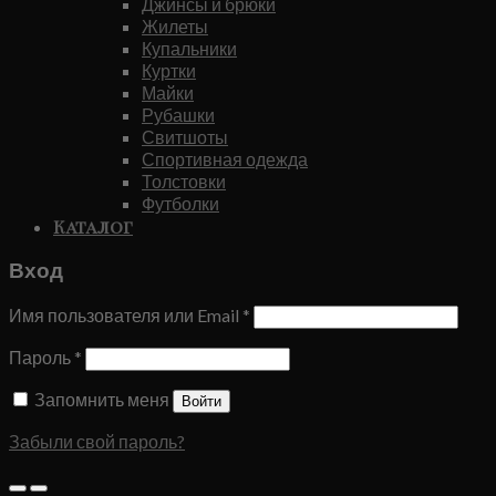
Джинсы и брюки
Жилеты
Купальники
Куртки
Майки
Рубашки
Свитшоты
Спортивная одежда
Толстовки
Футболки
Каталог
Вход
Имя пользователя или Email
*
Пароль
*
Запомнить меня
Войти
Забыли свой пароль?