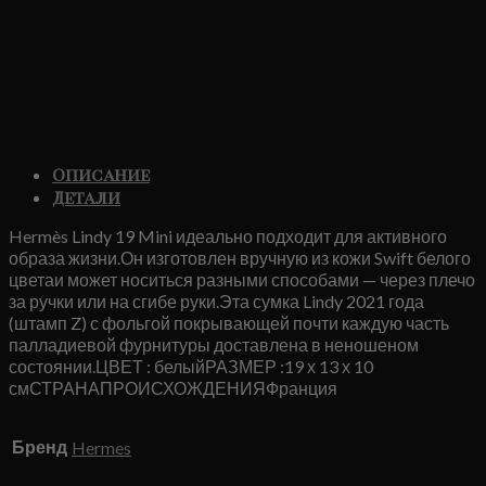
Описание
Детали
Hermès Lindy 19 Mini идеально подходит для активного
образа жизни.Он изготовлен вручную из кожи Swift белого
цветаи может носиться разными способами — через плечо
за ручки или на сгибе руки.Эта сумка Lindy 2021 года
(штамп Z) с фольгой покрывающей почти каждую часть
палладиевой фурнитуры доставлена ​​в неношеном
состоянии.ЦВЕТ : белыйРАЗМЕР :19 х 13 х 10
смСТРАНАПРОИСХОЖДЕНИЯФранция
Бренд
Hermes