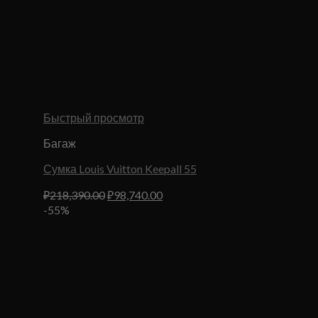
Быстрый просмотр
Багаж
Сумка Louis Vuitton Keepall 55
Первоначальная
Текущая
₽
218,390.00
₽
98,740.00
цена
цена:
-55%
составляла
₽98,740.00.
₽218,390.00.