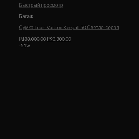
Быстрый просмотр
Багаж
Сумка Louis Vuitton Keepall 50 Светло-серая
Первоначальная
Текущая
₽
188,000.00
₽
93,300.00
цена
цена:
-51%
составляла
₽93,300.00.
₽188,000.00.