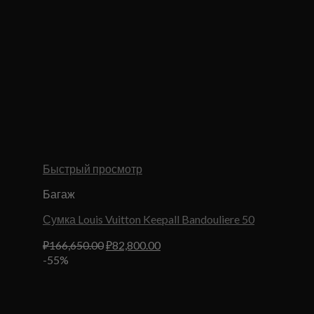
Быстрый просмотр
Багаж
Сумка Louis Vuitton Keepall Bandouliere 50
Первоначальная
Текущая
₽
166,650.00
₽
82,800.00
цена
цена:
-55%
составляла
₽82,800.00.
₽166,650.00.