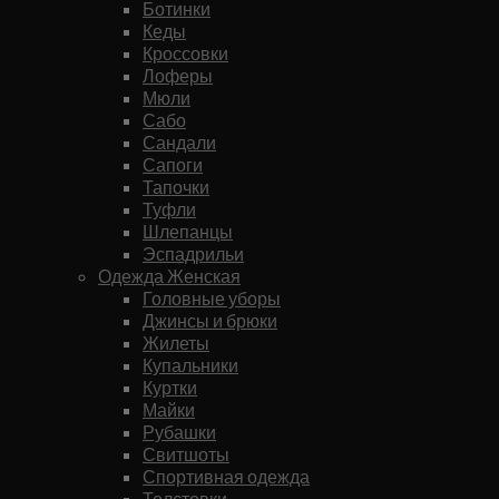
Ботинки
Кеды
Кроссовки
Лоферы
Мюли
Сабо
Сандали
Сапоги
Тапочки
Туфли
Шлепанцы
Эспадрильи
Одежда Женская
Головные уборы
Джинсы и брюки
Жилеты
Купальники
Куртки
Майки
Рубашки
Свитшоты
Спортивная одежда
Толстовки