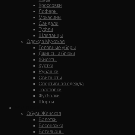
Кроссовки
Лоферы
Мокасины
Сандали
Туфли
Шлепанцы
Одежда Мужская
Головные уборы
Джинсы и брюки
Жилеты
Куртки
Рубашки
Свитшоты
Спортивная одежда
Толстовки
Футболки
Шорты
Женское
Обувь Женская
Балетки
Босоножки
Ботильоны