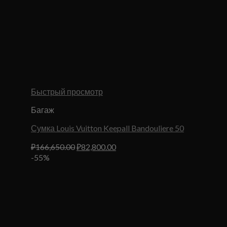
Быстрый просмотр
Багаж
Сумка Louis Vuitton Keepall Bandouliere 50
Первоначальная
Текущая
₽
166,650.00
₽
82,800.00
цена
цена:
-55%
составляла
₽82,800.00.
₽166,650.00.