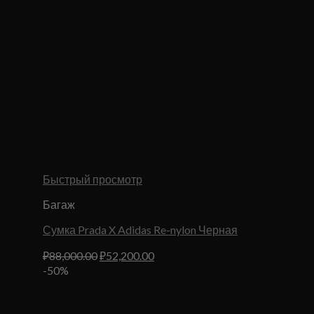
Быстрый просмотр
Багаж
Сумка Prada X Adidas Re-nylon Черная
Первоначальная
Текущая
₽
88,000.00
₽
52,200.00
цена
цена:
-50%
составляла
₽52,200.00.
₽88,000.00.