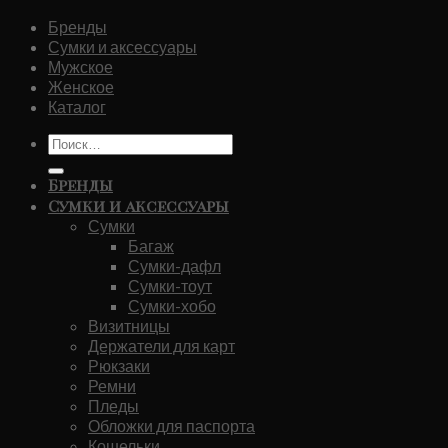
цена
цена:
Бренды
составляла
₽82,400.00.
Сумки и аксессуары
₽166,650.00.
Мужское
Женское
Каталог
Искать:
Бренды
Сумки и аксессуары
Сумки
Багаж
Сумки-дафл
Сумки-тоут
Сумки-хобо
Визитницы
Держатели для карт
Рюкзаки
Ремни
Пледы
Обложки для паспорта
Кошельки