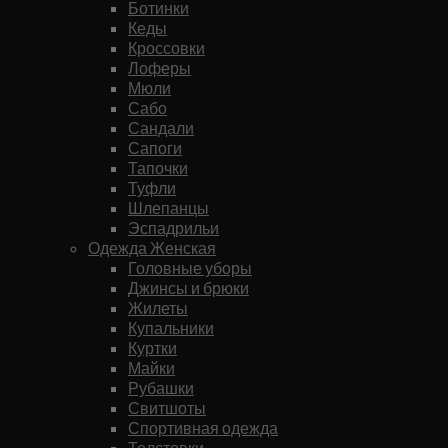
Ботинки
Кеды
Кроссовки
Лоферы
Мюли
Сабо
Сандали
Сапоги
Тапочки
Туфли
Шлепанцы
Эспадрильи
Одежда Женская
Головные уборы
Джинсы и брюки
Жилеты
Купальники
Куртки
Майки
Рубашки
Свитшоты
Спортивная одежда
Толстовки