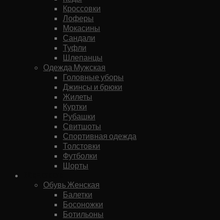
Кроссовки
Лоферы
Мокасины
Сандали
Туфли
Шлепанцы
Одежда Мужская
Головные уборы
Джинсы и брюки
Жилеты
Куртки
Рубашки
Свитшоты
Спортивная одежда
Толстовки
Футболки
Шорты
Женское
Обувь Женская
Балетки
Босоножки
Ботильоны