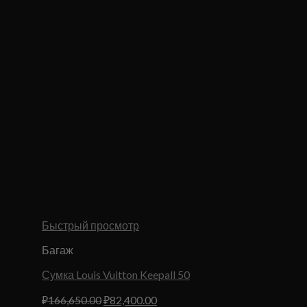
Быстрый просмотр
Багаж
Сумка Louis Vuitton Keepall 50
Первоначальная
Текущая
₽
166,650.00
₽
82,400.00