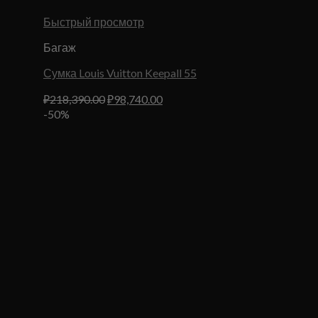
Быстрый просмотр
Багаж
Сумка Louis Vuitton Keepall 55
Первоначальная
Текущая
₽
218,390.00
₽
98,740.00
цена
цена:
-50%
составляла
₽98,740.00.
₽218,390.00.