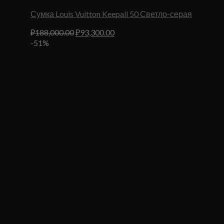
Сумка Louis Vuitton Keepall 50 Светло-серая
Первоначальная
Текущая
₽
188,000.00
₽
93,300.00
цена
цена:
-51%
составляла
₽93,300.00.
₽188,000.00.