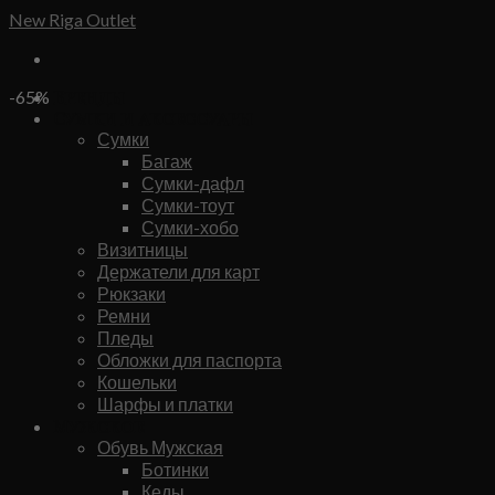
Skip
New Riga Outlet
to
content
Бренды
-65%
Сумки и аксессуары
Сумки
Багаж
Сумки-дафл
Сумки-тоут
Сумки-хобо
Визитницы
Держатели для карт
Рюкзаки
Ремни
Пледы
Обложки для паспорта
Кошельки
Шарфы и платки
Мужское
Обувь Мужская
Ботинки
Кеды