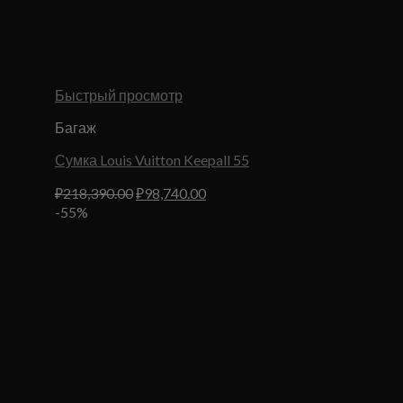
Быстрый просмотр
Багаж
Сумка Louis Vuitton Keepall 55
Первоначальная
Текущая
₽
218,390.00
₽
98,740.00
цена
цена:
-55%
составляла
₽98,740.00.
₽218,390.00.