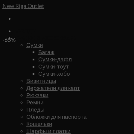
Skip
New Riga Outlet
to
content
Бренды
Сумки и аксессуары
-65%
Сумки
Багаж
Сумки-дафл
Сумки-тоут
Сумки-хобо
Визитницы
Держатели для карт
Рюкзаки
Ремни
Пледы
Обложки для паспорта
Кошельки
Шарфы и платки