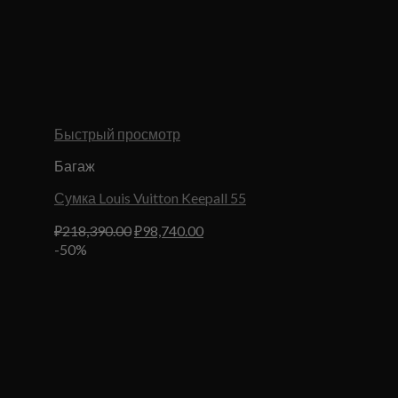
Быстрый просмотр
Багаж
Сумка Louis Vuitton Keepall 55
Первоначальная
Текущая
₽
218,390.00
₽
98,740.00
цена
цена:
-50%
составляла
₽98,740.00.
₽218,390.00.