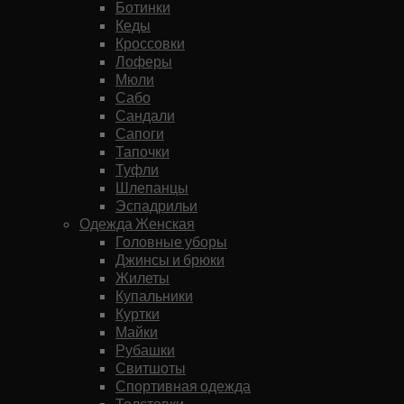
Ботинки
Кеды
Кроссовки
Лоферы
Мюли
Сабо
Сандали
Сапоги
Тапочки
Туфли
Шлепанцы
Эспадрильи
Одежда Женская
Головные уборы
Джинсы и брюки
Жилеты
Купальники
Куртки
Майки
Рубашки
Свитшоты
Спортивная одежда
Толстовки