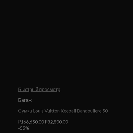
Быстрый просмотр
Багаж
Сумка Louis Vuitton Keepall Bandouliere 50
Первоначальная
Текущая
₽
166,650.00
₽
82,800.00
цена
цена:
-55%
составляла