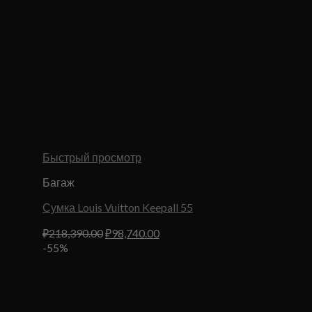
Быстрый просмотр
Багаж
Сумка Louis Vuitton Keepall 55
Первоначальная
Текущая
₽
218,390.00
₽
98,740.00
цена
цена:
-55%
составляла
₽98,740.00.
₽218,390.00.