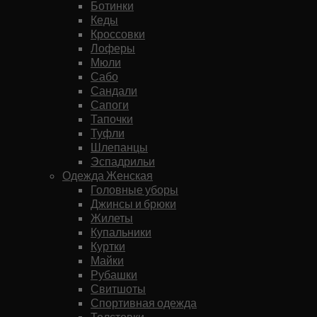
Ботинки
Кеды
Кроссовки
Лоферы
Мюли
Сабо
Сандали
Сапоги
Тапочки
Туфли
Шлепанцы
Эспадрильи
Одежда Женская
Головные уборы
Джинсы и брюки
Жилеты
Купальники
Куртки
Майки
Рубашки
Свитшоты
Спортивная одежда
Толстовки