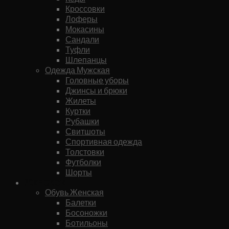
Кроссовки
Лоферы
Мокасины
Сандали
Туфли
Шлепанцы
Одежда Мужская
Головные уборы
Джинсы и брюки
Жилеты
Куртки
Рубашки
Свитшоты
Спортивная одежда
Толстовки
Футболки
Шорты
Женское
Обувь Женская
Балетки
Босоножки
Ботильоны