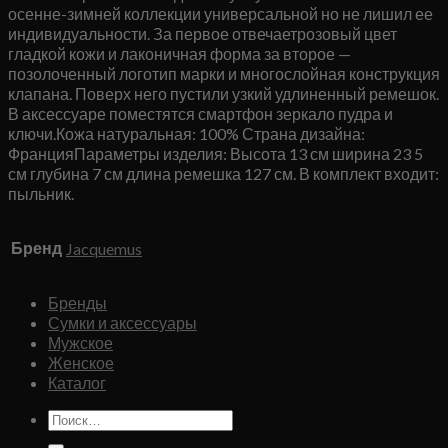
осенне-зимней коллекции универсальной но не лишил ее
индивидуальности. За первое отвечаетрозовый цвет
гладкой кожи и лаконичная форма за второе —
позолоченный логотип марки и многослойная конструкция
клапана. Поверх него пустили узкий удлиненный ремешок.
В аксессуаре поместятся смартфон зеркало пудра и
ключи.Кожа натуральная: 100% Страна дизайна:
ФранцияПараметры изделия: Высота 13 см ширина 23 5
см глубина 7 см длина ремешка 127 см. В комплект входит:
пыльник.
Бренд
Jacquemus
Бренды
Сумки и аксессуары
Мужское
Женское
Каталог
Искать: