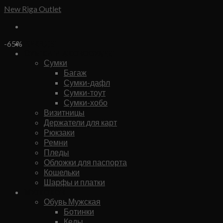
Skip
New Riga Outlet
to
content
Бренды
-65%
Сумки и аксессуары
Сумки
Багаж
Сумки-дафл
Сумки-тоут
Сумки-хобо
Визитницы
Держатели для карт
Рюкзаки
Ремни
Пледы
Обложки для паспорта
Кошельки
Шарфы и платки
Мужское
Обувь Мужская
Ботинки
Кеды