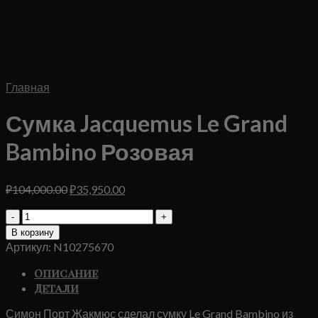
Главная
Сумка Jacquemus Le Grand
Bambino Розовая
Первоначальная
Текущая
₽
104,000.00
₽
35,950.00
цена
цена:
Количество
составляла
₽35,950.00.
товара
₽104,000.00.
В корзину
Сумка
Артикул:
N10275670
Jacquemus
Le
Описание
Grand
Детали
Bambino
Розовая
Симон Порт Жакмюс сделал сумку Le Grand Bambino из