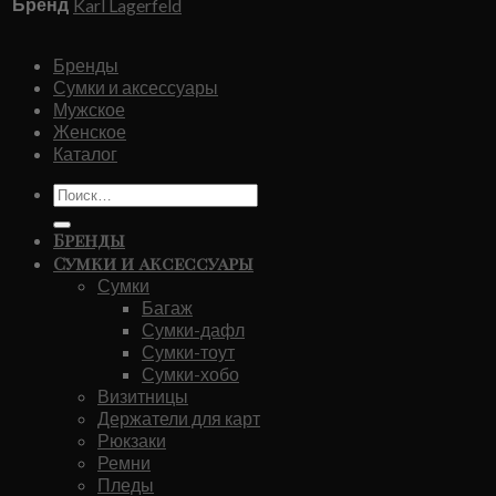
Бренд
Karl Lagerfeld
Бренды
Сумки и аксессуары
Мужское
Женское
Каталог
Искать:
Бренды
Сумки и аксессуары
Сумки
Багаж
Сумки-дафл
Сумки-тоут
Сумки-хобо
Визитницы
Держатели для карт
Рюкзаки
Ремни
Пледы