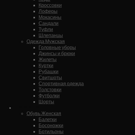
Кроссовки
Лоферы
Мокасины
Сандали
Туфли
Шлепанцы
Одежда Мужская
Головные уборы
Джинсы и брюки
Жилеты
Куртки
Рубашки
Свитшоты
Спортивная одежда
Толстовки
Футболки
Шорты
Женское
Обувь Женская
Балетки
Босоножки
Ботильоны