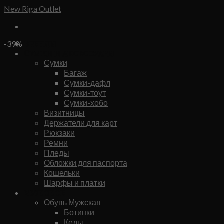
Skip
New Riga Outlet
to
content
Бренды
-39%
Сумки и аксессуары
Сумки
Багаж
Сумки-дафл
Сумки-тоут
Сумки-хобо
Визитницы
Держатели для карт
Рюкзаки
Ремни
Пледы
Обложки для паспорта
Кошельки
Шарфы и платки
Мужское
Обувь Мужская
Ботинки
Кеды