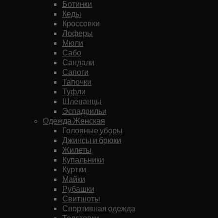
Ботинки
Кеды
Кроссовки
Лоферы
Мюли
Сабо
Сандали
Сапоги
Тапочки
Туфли
Шлепанцы
Эспадрильи
Одежда Женская
Головные уборы
Джинсы и брюки
Жилеты
Купальники
Куртки
Майки
Рубашки
Свитшоты
Спортивная одежда
Толстовки