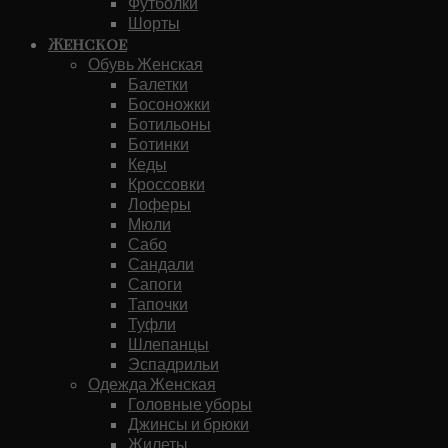
Футболки
Шорты
Женское
Обувь Женская
Балетки
Босоножки
Ботильоны
Ботинки
Кеды
Кроссовки
Лоферы
Мюли
Сабо
Сандали
Сапоги
Тапочки
Туфли
Шлепанцы
Эспадрильи
Одежда Женская
Головные уборы
Джинсы и брюки
Жилеты