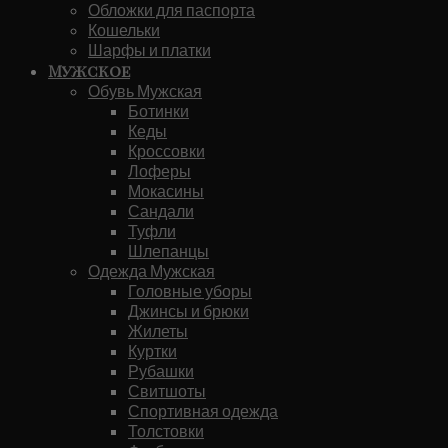
Обложки для паспорта
Кошельки
Шарфы и платки
Мужское
Обувь Мужская
Ботинки
Кеды
Кроссовки
Лоферы
Мокасины
Сандали
Туфли
Шлепанцы
Одежда Мужская
Головные уборы
Джинсы и брюки
Жилеты
Куртки
Рубашки
Свитшоты
Спортивная одежда
Толстовки