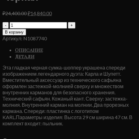
Первоначальная
Текущая
₽
24,400.00
₽
14,840.00
цена
цена:
Количество
составляла
₽14,840.00.
товара
₽24,400.00.
В корзину
Сумка
Артикул:
N1087740
Karl
Lagerfeld
Описание
K
Детали
Черная
Эта гладкая черная сумка-шоппер украшена спереди
изображением легендарного дуэта: Карла и Шупетт.
Вместительный аксессуар из технического сафьяна
оформлен застежкой-молнией сверху и множеством
внутренних карманов для безопасного хранения.
Технический сафьян. Кожаный кант. Сверху: застежка-
молния. Внутренний карман на молнии. Два прорезных
кармана. Спереди: пластинка с логотипом
KARL.Параметры изделия: Высота 29 см ширина 47 см. В
комплект входит: пыльник.