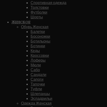
Спортивная одежда
Толстовки
Футболки
Шорты
Женское
Обувь Женская
Балетки
Босоножки
Ботильоны
Ботинки
Кеды
Кроссовки
Лоферы
Мюли
Сабо
Сандали
Сапоги
Тапочки
Туфли
Шлепанцы
Эспадрильи
Одежда Женская