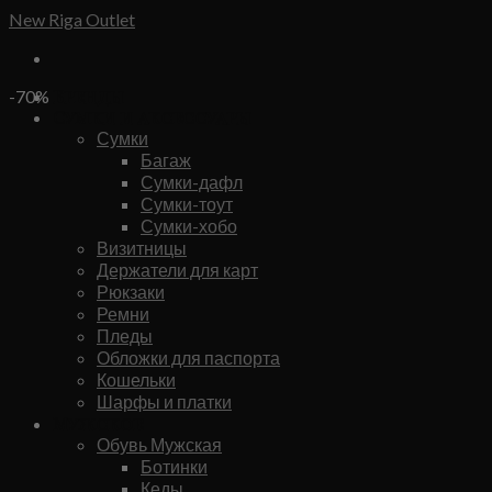
Skip
New Riga Outlet
to
content
Бренды
-70%
Сумки и аксессуары
Сумки
Багаж
Сумки-дафл
Сумки-тоут
Сумки-хобо
Визитницы
Держатели для карт
Рюкзаки
Ремни
Пледы
Обложки для паспорта
Кошельки
Шарфы и платки
Мужское
Обувь Мужская
Ботинки
Кеды