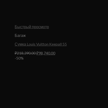
Быстрый просмотр
Багаж
Сумка Louis Vuitton Keepall 55
Первоначальная
Текущая
₽
218,390.00
₽
98,740.00
цена
цена:
-50%
составляла
₽98,740.00.
₽218,390.00.