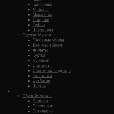
Кроссовки
Лоферы
Мокасины
Сандали
Туфли
Шлепанцы
Одежда Мужская
Головные уборы
Джинсы и брюки
Жилеты
Куртки
Рубашки
Свитшоты
Спортивная одежда
Толстовки
Футболки
Шорты
Женское
Обувь Женская
Балетки
Босоножки
Ботильоны