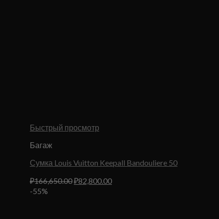
Быстрый просмотр
Багаж
Сумка Louis Vuitton Keepall Bandouliere 50
Первоначальная
Текущая
₽
166,650.00
₽
82,800.00
цена
цена:
-55%
составляла
₽82,800.00.
₽166,650.00.