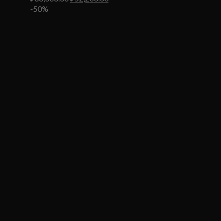
цена
цена:
-50%
составляла
₽52,200.00.
₽88,000.00.