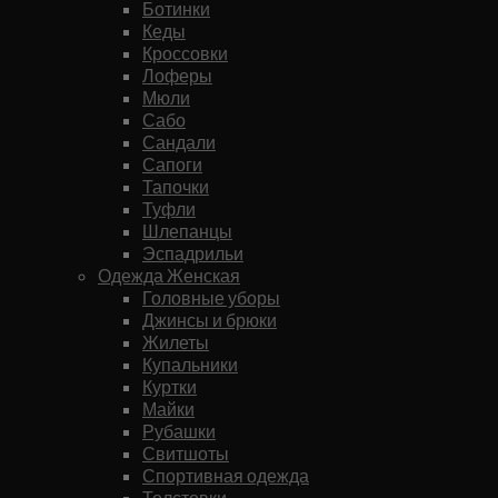
Ботинки
Кеды
Кроссовки
Лоферы
Мюли
Сабо
Сандали
Сапоги
Тапочки
Туфли
Шлепанцы
Эспадрильи
Одежда Женская
Головные уборы
Джинсы и брюки
Жилеты
Купальники
Куртки
Майки
Рубашки
Свитшоты
Спортивная одежда
Толстовки