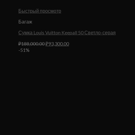
Быстрый просмотр
Багаж
Сумка Louis Vuitton Keepall 50 Светло-серая
Первоначальная
Текущая
₽
188,000.00
₽
93,300.00
цена
цена:
-51%
составляла
₽93,300.00.
₽188,000.00.