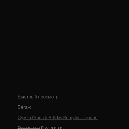
Быстрый просмотр
Багаж
Сумка Prada X Adidas Re-nylon Черная
Первоначальная
Текущая
₽
88,000.00
₽
52,200.00