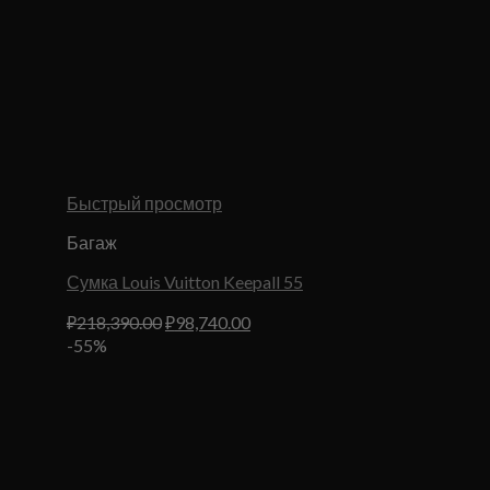
Быстрый просмотр
Багаж
Сумка Louis Vuitton Keepall 55
Первоначальная
Текущая
₽
218,390.00
₽
98,740.00
цена
цена:
-55%
составляла
₽98,740.00.
₽218,390.00.