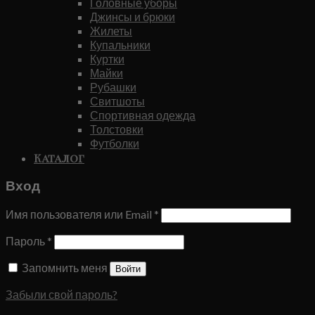
Головные уборы
Джинсы и брюки
Жилеты
Купальники
Куртки
Майки
Рубашки
Свитшоты
Спортивная одежда
Толстовки
Футболки
Каталог
Вход
Имя пользователя или Email
*
Пароль
*
Запомнить меня
Войти
Забыли свой пароль?