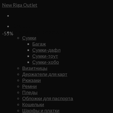
Skip
New Riga Outlet
to
content
Бренды
Сумки и аксессуары
-55%
Сумки
Багаж
Сумки-дафл
Сумки-тоут
Сумки-хобо
Визитницы
Держатели для карт
Рюкзаки
Ремни
Пледы
Обложки для паспорта
Кошельки
Шарфы и платки