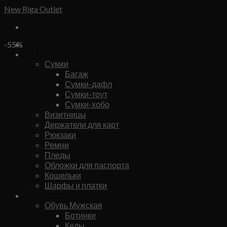
Skip
New Riga Outlet
to
content
Бренды
-55%
Сумки и аксессуары
Сумки
Багаж
Сумки-дафл
Сумки-тоут
Сумки-хобо
Визитницы
Держатели для карт
Рюкзаки
Ремни
Пледы
Обложки для паспорта
Кошельки
Шарфы и платки
Мужское
Обувь Мужская
Ботинки
Кеды