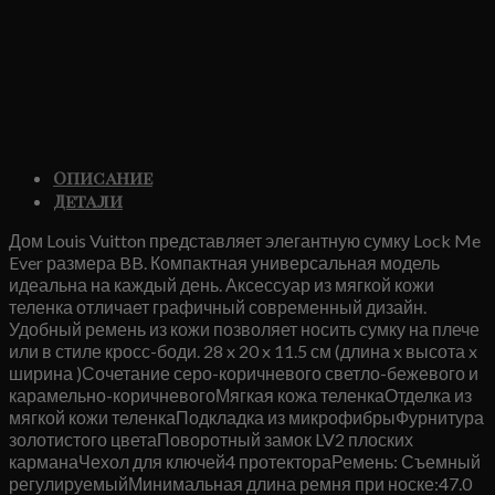
Описание
Детали
Дом Louis Vuitton представляет элегантную сумку Lock Me
Ever размера BB. Компактная универсальная модель
идеальна на каждый день. Аксессуар из мягкой кожи
теленка отличает графичный современный дизайн.
Удобный ремень из кожи позволяет носить сумку на плече
или в стиле кросс-боди. 28 x 20 x 11.5 см (длина x высота x
ширина )Сочетание серо-коричневого светло-бежевого и
карамельно-коричневогоМягкая кожа теленкаОтделка из
мягкой кожи теленкаПодкладка из микрофибрыФурнитура
золотистого цветаПоворотный замок LV2 плоских
карманаЧехол для ключей4 протектораРемень: Съемный
регулируемыйМинимальная длина ремня при носке:47.0