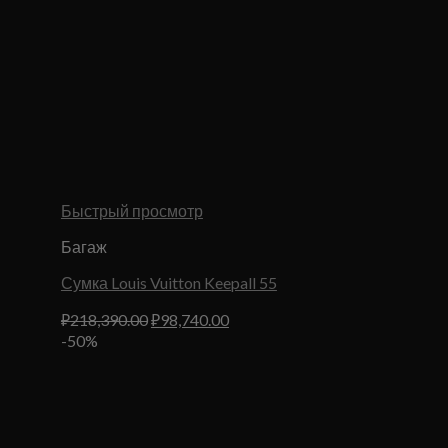
Быстрый просмотр
Багаж
Сумка Louis Vuitton Keepall 55
Первоначальная
Текущая
₽
218,390.00
₽
98,740.00
цена
цена:
-50%
составляла
₽98,740.00.
₽218,390.00.