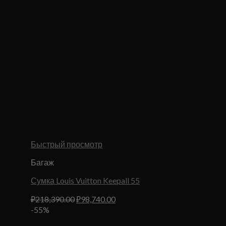
Быстрый просмотр
Багаж
Сумка Louis Vuitton Keepall 55
Первоначальная
Текущая
₽
218,390.00
₽
98,740.00
цена
цена:
-55%
составляла
₽98,740.00.