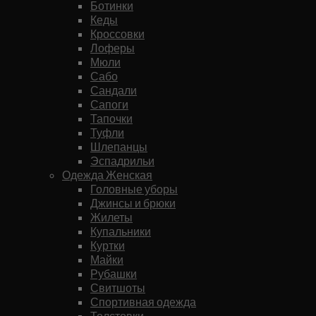
Ботинки
Кеды
Кроссовки
Лоферы
Мюли
Сабо
Сандали
Сапоги
Тапочки
Туфли
Шлепанцы
Эспадрильи
Одежда Женская
Головные уборы
Джинсы и брюки
Жилеты
Купальники
Куртки
Майки
Рубашки
Свитшоты
Спортивная одежда
Толстовки