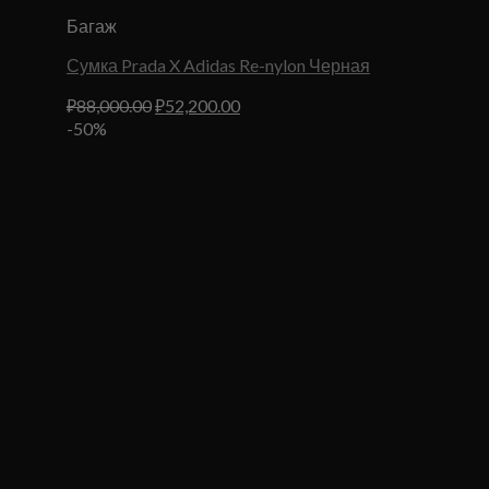
Багаж
Сумка Prada X Adidas Re-nylon Черная
Первоначальная
Текущая
₽
88,000.00
₽
52,200.00
цена
цена:
-50%
составляла
₽52,200.00.
₽88,000.00.