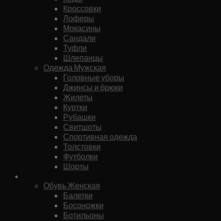
Кроссовки
Лоферы
Мокасины
Сандали
Туфли
Шлепанцы
Одежда Мужская
Головные уборы
Джинсы и брюки
Жилеты
Куртки
Рубашки
Свитшоты
Спортивная одежда
Толстовки
Футболки
Шорты
Женское
Обувь Женская
Балетки
Босоножки
Ботильоны