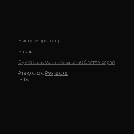
Быстрый просмотр
Багаж
Сумка Louis Vuitton Keepall 50 Светло-серая
Первоначальная
Текущая
₽
188,000.00
₽
93,300.00
цена
цена:
-51%
составляла
₽93,300.00.
₽188,000.00.