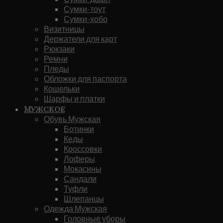
Сумки-тоут
Сумки-хобо
Визитницы
Держатели для карт
Рюкзаки
Ремни
Пледы
Обложки для паспорта
Кошельки
Шарфы и платки
Мужское
Обувь Мужская
Ботинки
Кеды
Кроссовки
Лоферы
Мокасины
Сандали
Туфли
Шлепанцы
Одежда Мужская
Головные уборы