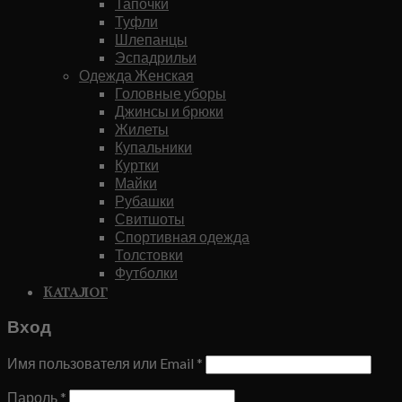
Тапочки
Туфли
Шлепанцы
Эспадрильи
Одежда Женская
Головные уборы
Джинсы и брюки
Жилеты
Купальники
Куртки
Майки
Рубашки
Свитшоты
Спортивная одежда
Толстовки
Футболки
Каталог
Вход
Имя пользователя или Email
*
Пароль
*