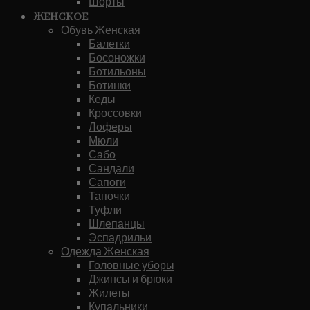
Шорты
Женское
Обувь Женская
Балетки
Босоножки
Ботильоны
Ботинки
Кеды
Кроссовки
Лоферы
Мюли
Сабо
Сандали
Сапоги
Тапочки
Туфли
Шлепанцы
Эспадрильи
Одежда Женская
Головные уборы
Джинсы и брюки
Жилеты
Купальники