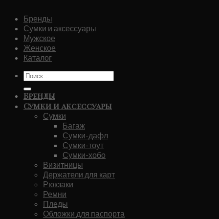
Бренды
Сумки и аксессуары
Мужское
Женское
Каталог
Искать:
Бренды
Сумки и аксессуары
Сумки
Багаж
Сумки-дафл
Сумки-тоут
Сумки-хобо
Визитницы
Держатели для карт
Рюкзаки
Ремни
Пледы
Обложки для паспорта