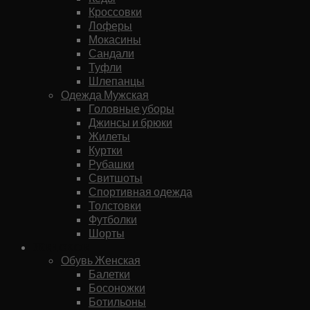
Кроссовки
Лоферы
Мокасины
Сандали
Туфли
Шлепанцы
Одежда Мужская
Головные уборы
Джинсы и брюки
Жилеты
Куртки
Рубашки
Свитшоты
Спортивная одежда
Толстовки
Футболки
Шорты
Женское
Обувь Женская
Балетки
Босоножки
Ботильоны