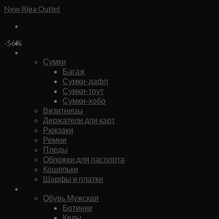
Skip
New Riga Outlet
to
content
Бренды
-56%
Сумки и аксессуары
Сумки
Багаж
Сумки-дафл
Сумки-тоут
Сумки-хобо
Визитницы
Держатели для карт
Рюкзаки
Ремни
Пледы
Обложки для паспорта
Кошельки
Шарфы и платки
Мужское
Обувь Мужская
Ботинки
Кеды