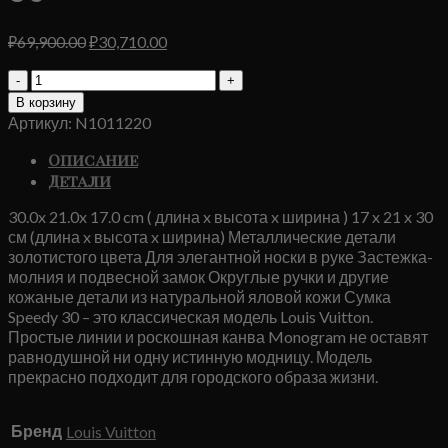
Первоначальная
Текущая
₽
69,900.00
₽
30,710.00
цена
цена:
Количество
составляла
₽30,710.00.
товара
₽69,900.00.
В корзину
Сумка
Артикул:
N1011220
Louis
Vuitton
Описание
Speedy
Детали
30
30.0x 21.0x 17.0 cm ( длина x высота x ширина ) 17 x 21 x 30
см (длина x высота x ширина) Металлические детали
золотистого цвета Для элегантной носки в руке Застежка-
молния и подвесной замок Округлые ручки и другие
кожаные детали из натуральной яловой кожи Сумка
Speedy 30 – это классическая модель Louis Vuitton.
Простые линии и роскошная канва Monogram не оставят
равнодушной ни одну истинную модницу. Модель
прекрасно подходит для городского образа жизни.
Бренд
Louis Vuitton