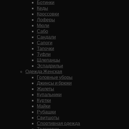
Ботинки
Кеды
Кроссовки
Лоферы
Мюли
Сабо
Сандали
Сапоги
Тапочки
Туфли
Шлепанцы
Эспадрильи
Одежда Женская
Головные уборы
Джинсы и брюки
Жилеты
Купальники
Куртки
Майки
Рубашки
Свитшоты
Спортивная одежда
Толстовки