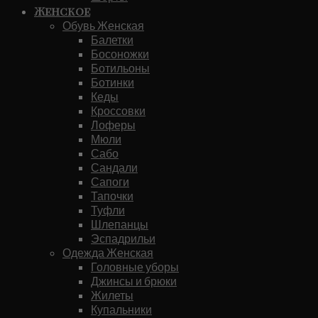
Женское
Обувь Женская
Балетки
Босоножки
Ботильоны
Ботинки
Кеды
Кроссовки
Лоферы
Мюли
Сабо
Сандали
Сапоги
Тапочки
Туфли
Шлепанцы
Эспадрильи
Одежда Женская
Головные уборы
Джинсы и брюки
Жилеты
Купальники