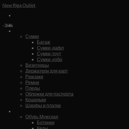
Skip
New Riga Outlet
to
content
Бренды
-36%
Сумки и аксессуары
Сумки
Багаж
Сумки-дафл
Сумки-тоут
Сумки-хобо
Визитницы
Держатели для карт
Рюкзаки
Ремни
Пледы
Обложки для паспорта
Кошельки
Шарфы и платки
Мужское
Обувь Мужская
Ботинки
Кеды