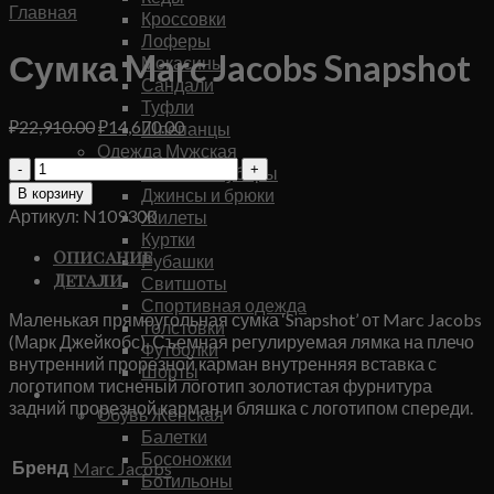
Главная
Кроссовки
Лоферы
Сумка Marc Jacobs Snapshot
Мокасины
Сандали
Туфли
Первоначальная
Текущая
₽
22,910.00
₽
14,670.00
Шлепанцы
цена
цена:
Одежда Мужская
Количество
составляла
₽14,670.00.
Головные уборы
товара
₽22,910.00.
Джинсы и брюки
В корзину
Сумка
Артикул:
N109300
Жилеты
Marc
Куртки
Jacobs
Описание
Рубашки
Snapshot
Детали
Свитшоты
Спортивная одежда
Маленькая прямоугольная сумка ‘Snapshot’ от Marc Jacobs
Толстовки
(Марк Джейкобс). Съемная регулируемая лямка на плечо
Футболки
внутренний прорезной карман внутренняя вставка с
Шорты
логотипом тисненый логотип золотистая фурнитура
Женское
задний прорезной карман и бляшка с логотипом спереди.
Обувь Женская
Балетки
Босоножки
Бренд
Marc Jacobs
Ботильоны