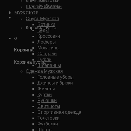
Кошельки
Футболки
Шарфы и платки
Каталог
Мужское
0
Обувь Мужская
Ботинки
Корзина пуста.
Кеды
Кроссовки
0
Лоферы
Мокасины
Корзина
Сандали
Туфли
Корзина пуста.
Шлепанцы
Одежда Мужская
Головные уборы
Джинсы и брюки
Жилеты
Куртки
Рубашки
Свитшоты
Спортивная одежда
Толстовки
Футболки
Шорты