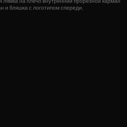
ая лямка на плечо внутренний прорезной карман
н и бляшка с логотипом спереди.