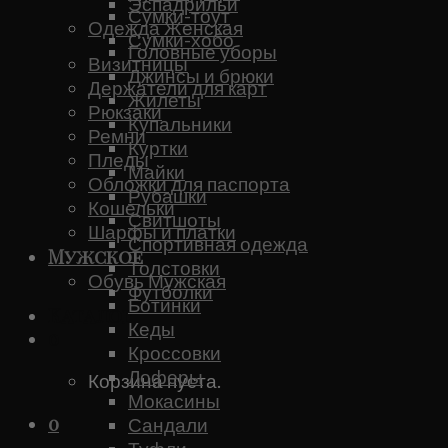
Эспадрильи
Сумки-тоут
Одежда Женская
Сумки-хобо
Головные уборы
Визитницы
Джинсы и брюки
Держатели для карт
Жилеты
Рюкзаки
Купальники
Ремни
Куртки
Пледы
Майки
Обложки для паспорта
Рубашки
Кошельки
Свитшоты
Шарфы и платки
Спортивная одежда
Мужское
Толстовки
Обувь Мужская
Футболки
Ботинки
Каталог
Кеды
0
Кроссовки
Лоферы
Корзина пуста.
Мокасины
0
Сандали