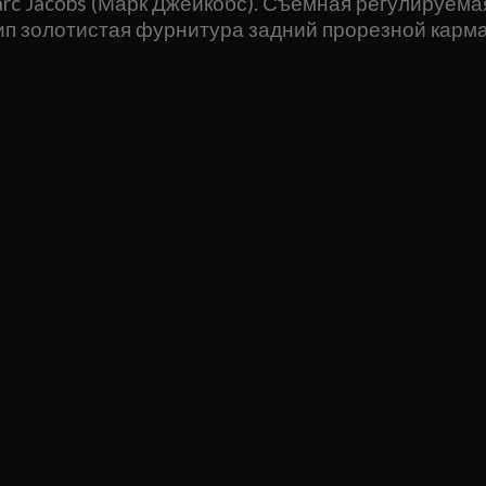
arc Jacobs (Марк Джейкобс). Съемная регулируем
ип золотистая фурнитура задний прорезной карма