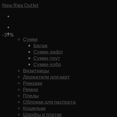
Skip
New Riga Outlet
to
content
Бренды
Сумки и аксессуары
-39%
Сумки
Багаж
Сумки-дафл
Сумки-тоут
Сумки-хобо
Визитницы
Держатели для карт
Рюкзаки
Ремни
Пледы
Обложки для паспорта
Кошельки
Шарфы и платки