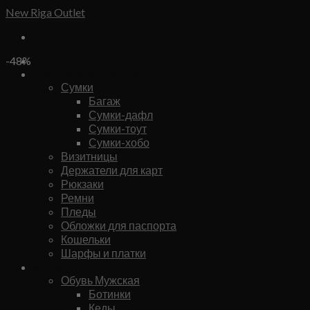
Skip
New Riga Outlet
to
content
Бренды
-48%
Сумки и аксессуары
Сумки
Багаж
Сумки-дафл
Сумки-тоут
Сумки-хобо
Визитницы
Держатели для карт
Рюкзаки
Ремни
Пледы
Обложки для паспорта
Кошельки
Шарфы и платки
Мужское
Обувь Мужская
Ботинки
Кеды