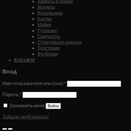
Джинсы и брюки
Жилеты
Купальники
Куртки
Майки
Рубашки
Свитшоты
Спортивная одежда
Толстовки
Футболки
Каталог
Вход
Имя пользователя или Email
*
Пароль
*
Запомнить меня
Войти
Забыли свой пароль?