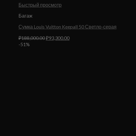
Быстрый просмотр
Багаж
Сумка Louis Vuitton Keepall 50 Светло-серая
Первоначальная
Текущая
₽
188,000.00
₽
93,300.00
цена
цена:
-51%
составляла
₽93,300.00.
₽188,000.00.