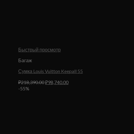
Быстрый просмотр
Багаж
Сумка Louis Vuitton Keepall 55
Первоначальная
Текущая
₽
218,390.00
₽
98,740.00
цена
цена:
-55%
составляла
₽98,740.00.
₽218,390.00.