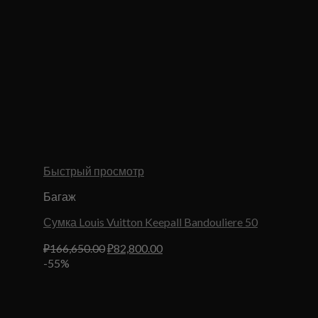
Быстрый просмотр
Багаж
Сумка Louis Vuitton Keepall Bandouliere 50
Первоначальная
Текущая
₽
166,650.00
₽
82,800.00
цена
цена:
-55%
составляла
₽82,800.00.
₽166,650.00.