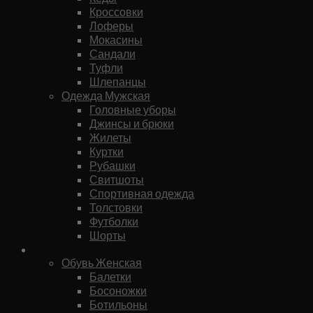
Кроссовки
Лоферы
Мокасины
Сандали
Туфли
Шлепанцы
Одежда Мужская
Головные уборы
Джинсы и брюки
Жилеты
Куртки
Рубашки
Свитшоты
Спортивная одежда
Толстовки
Футболки
Шорты
Женское
Обувь Женская
Балетки
Босоножки
Ботильоны