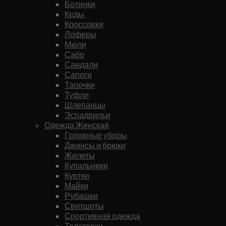
Ботинки
Кеды
Кроссовки
Лоферы
Мюли
Сабо
Сандали
Сапоги
Тапочки
Туфли
Шлепанцы
Эспадрильи
Одежда Женская
Головные уборы
Джинсы и брюки
Жилеты
Купальники
Куртки
Майки
Рубашки
Свитшоты
Спортивная одежда
Толстовки