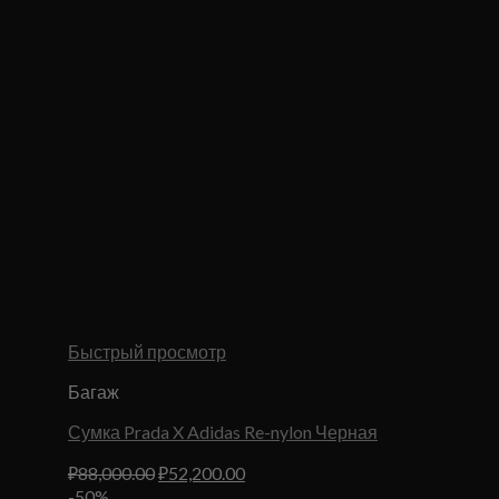
Быстрый просмотр
Багаж
Сумка Prada X Adidas Re-nylon Черная
Первоначальная
Текущая
₽
88,000.00
₽
52,200.00
цена
цена:
-50%