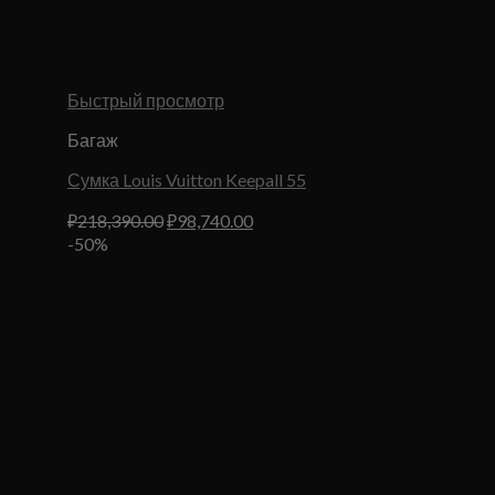
Быстрый просмотр
Багаж
Сумка Louis Vuitton Keepall 55
Первоначальная
Текущая
₽
218,390.00
₽
98,740.00
цена
цена:
-50%
составляла
₽98,740.00.
₽218,390.00.