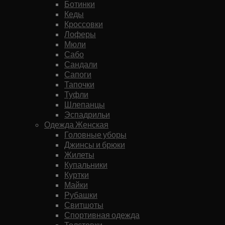
Ботинки
Кеды
Кроссовки
Лоферы
Мюли
Сабо
Сандали
Сапоги
Тапочки
Туфли
Шлепанцы
Эспадрильи
Одежда Женская
Головные уборы
Джинсы и брюки
Жилеты
Купальники
Куртки
Майки
Рубашки
Свитшоты
Спортивная одежда
Толстовки