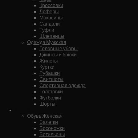
Кроссовки
Лоферы
Мокасины
Сандали
Туфли
Шлепанцы
Одежда Мужская
Головные уборы
Джинсы и брюки
Жилеты
Куртки
Рубашки
Свитшоты
Спортивная одежда
Толстовки
Футболки
Шорты
Женское
Обувь Женская
Балетки
Босоножки
Ботильоны