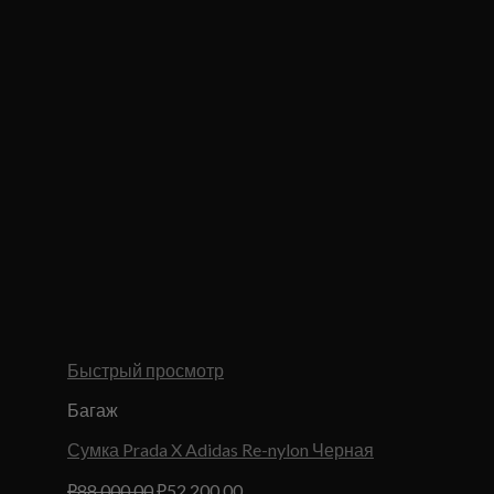
Быстрый просмотр
Багаж
Сумка Prada X Adidas Re-nylon Черная
Первоначальная
Текущая
₽
88,000.00
₽
52,200.00