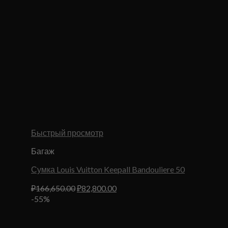
Быстрый просмотр
Багаж
Сумка Louis Vuitton Keepall Bandouliere 50
Первоначальная
Текущая
₽
166,650.00
₽
82,800.00
цена
цена:
-55%
составляла
₽82,800.00.
₽166,650.00.