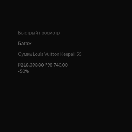
Быстрый просмотр
Багаж
Сумка Louis Vuitton Keepall 55
Первоначальная
Текущая
₽
218,390.00
₽
98,740.00
цена
цена:
-50%
составляла
₽98,740.00.
₽218,390.00.