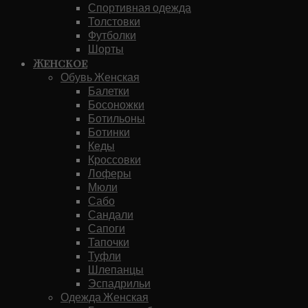
Спортивная одежда
Толстовки
Футболки
Шорты
Женское
Обувь Женская
Балетки
Босоножки
Ботильоны
Ботинки
Кеды
Кроссовки
Лоферы
Мюли
Сабо
Сандали
Сапоги
Тапочки
Туфли
Шлепанцы
Эспадрильи
Одежда Женская