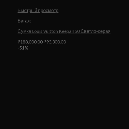
Быстрый просмотр
Багаж
Сумка Louis Vuitton Keepall 50 Светло-серая
Первоначальная
Текущая
₽
188,000.00
₽
93,300.00
цена
цена:
-51%
составляла
₽93,300.00.
₽188,000.00.