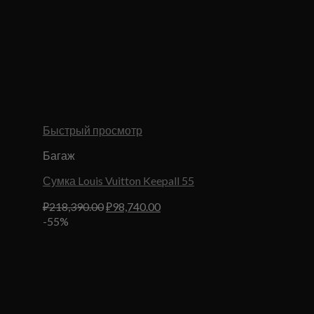
Быстрый просмотр
Багаж
Сумка Louis Vuitton Keepall 55
Первоначальная
Текущая
₽
218,390.00
₽
98,740.00
цена
цена:
-55%
составляла
₽98,740.00.
₽218,390.00.