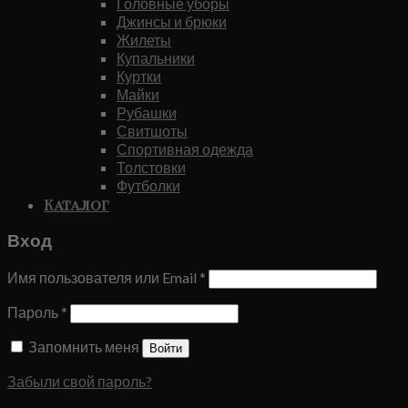
Головные уборы
Джинсы и брюки
Жилеты
Купальники
Куртки
Майки
Рубашки
Свитшоты
Спортивная одежда
Толстовки
Футболки
Каталог
Вход
Имя пользователя или Email
*
Пароль
*
Запомнить меня
Войти
Забыли свой пароль?