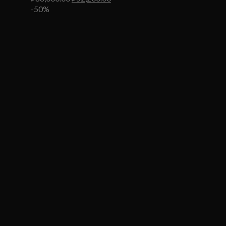
цена
цена:
-50%
составляла
₽52,200.00.
₽88,000.00.