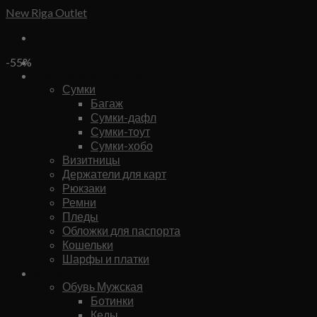
Skip
New Riga Outlet
to
content
Бренды
-55%
Сумки и аксессуары
Сумки
Багаж
Сумки-дафл
Сумки-тоут
Сумки-хобо
Визитницы
Держатели для карт
Рюкзаки
Ремни
Пледы
Обложки для паспорта
Кошельки
Шарфы и платки
Мужское
Обувь Мужская
Ботинки
Кеды