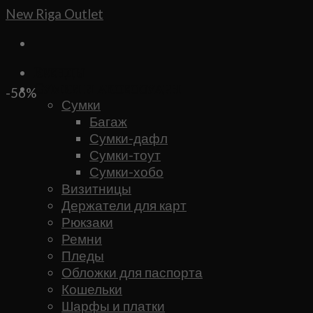
Skip
New Riga Outlet
to
content
Бренды
Сумки и аксессуары
-56%
Сумки
Багаж
Сумки-дафл
Сумки-тоут
Сумки-хобо
Визитницы
Держатели для карт
Рюкзаки
Ремни
Пледы
Обложки для паспорта
Кошельки
Шарфы и платки