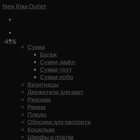
Skip
New Riga Outlet
to
content
Бренды
Сумки и аксессуары
-45%
Сумки
Багаж
Сумки-дафл
Сумки-тоут
Сумки-хобо
Визитницы
Держатели для карт
Рюкзаки
Ремни
Пледы
Обложки для паспорта
Кошельки
Шарфы и платки