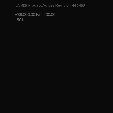
Сумка Prada X Adidas Re-nylon Черная
Первоначальная
Текущая
₽
88,000.00
₽
52,200.00
цена
цена:
-50%
составляла
₽52,200.00.
₽88,000.00.