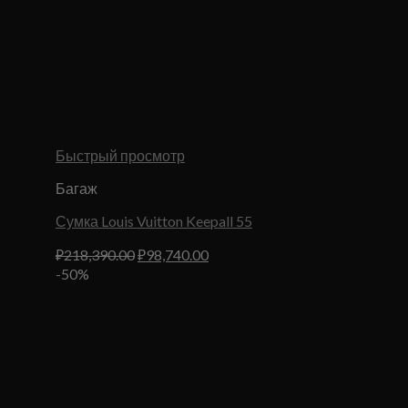
Быстрый просмотр
Багаж
Сумка Louis Vuitton Keepall 55
Первоначальная
Текущая
₽
218,390.00
₽
98,740.00
цена
цена:
-50%
составляла
₽98,740.00.
₽218,390.00.