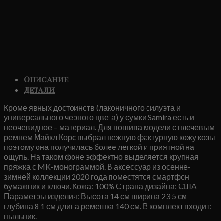
Описание
Детали
Кроме явных достоинств (лаконичного силуэта и
универсального черного цвета) у сумки Samira есть и
неочевидное – материал. Для пошива модели с плечевым
ремнем Майкл Корс выбрал нежную фактурную кожу козы
поэтому она получилась более легкой и приятной на
ощупь. На таком фоне эффектно выделяется крупная
пряжка с MK-монограммой. В аксессуар из осенне-
зимней коллекции 2020 года поместятся смартфон
бумажник и ключи. Кожа: 100% Страна дизайна: США
Параметры изделия: Высота 14 см ширина 23 5 см
глубина 8 1 см длина ремешка 140 см. В комплект входит:
пыльник.