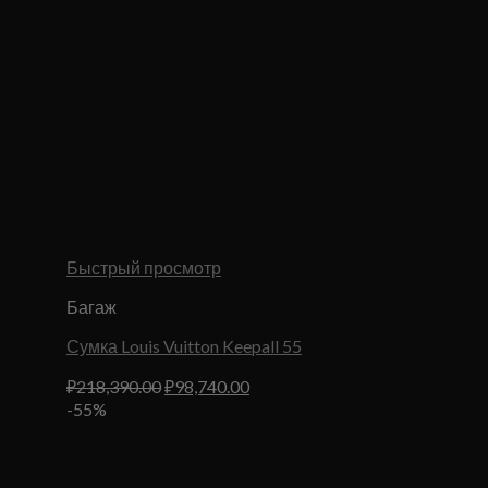
Быстрый просмотр
Багаж
Сумка Louis Vuitton Keepall 55
Первоначальная
Текущая
₽
218,390.00
₽
98,740.00
цена
цена:
-55%
составляла
₽98,740.00.
₽218,390.00.