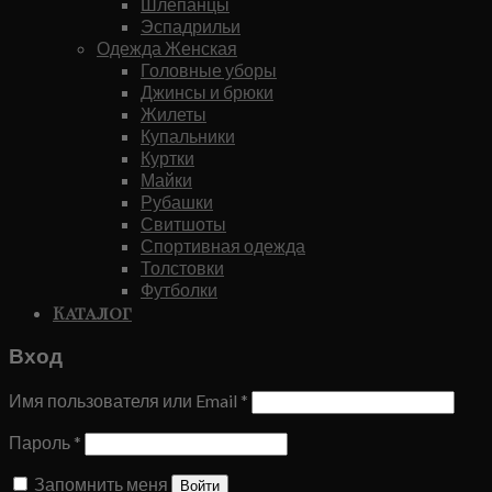
Шлепанцы
Эспадрильи
Одежда Женская
Головные уборы
Джинсы и брюки
Жилеты
Купальники
Куртки
Майки
Рубашки
Свитшоты
Спортивная одежда
Толстовки
Футболки
Каталог
Вход
Имя пользователя или Email
*
Пароль
*
Запомнить меня
Войти