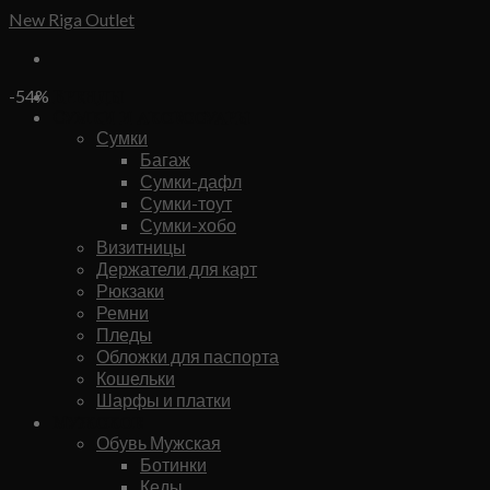
Skip
New Riga Outlet
to
content
Бренды
-54%
Сумки и аксессуары
Сумки
Багаж
Сумки-дафл
Сумки-тоут
Сумки-хобо
Визитницы
Держатели для карт
Рюкзаки
Ремни
Пледы
Обложки для паспорта
Кошельки
Шарфы и платки
Мужское
Обувь Мужская
Ботинки
Кеды