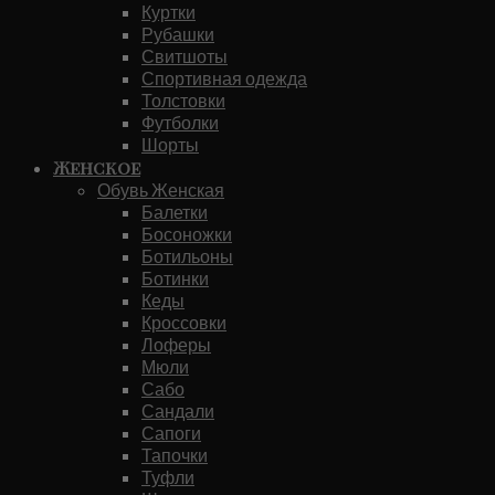
Куртки
Рубашки
Свитшоты
Спортивная одежда
Толстовки
Футболки
Шорты
Женское
Обувь Женская
Балетки
Босоножки
Ботильоны
Ботинки
Кеды
Кроссовки
Лоферы
Мюли
Сабо
Сандали
Сапоги
Тапочки
Туфли