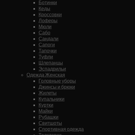
Ботинки
Кеды
Кроссовки
Лоферы
Мюли
Сабо
Сандали
Сапоги
Тапочки
Туфли
Шлепанцы
Эспадрильи
Одежда Женская
Головные уборы
Джинсы и брюки
Жилеты
Купальники
Куртки
Майки
Рубашки
Свитшоты
Спортивная одежда
Толстовки