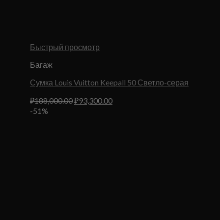
Быстрый просмотр
Багаж
Сумка Louis Vuitton Keepall 50 Светло-серая
Первоначальная
Текущая
₽
188,000.00
₽
93,300.00
цена
цена:
-51%
составляла
₽93,300.00.
₽188,000.00.