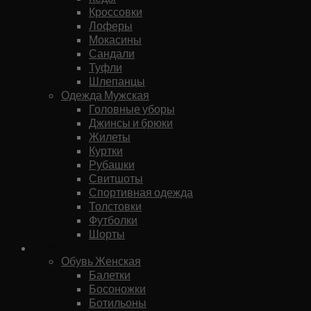
Кроссовки
Лоферы
Мокасины
Сандали
Туфли
Шлепанцы
Одежда Мужская
Головные уборы
Джинсы и брюки
Жилеты
Куртки
Рубашки
Свитшоты
Спортивная одежда
Толстовки
Футболки
Шорты
Женское
Обувь Женская
Балетки
Босоножки
Ботильоны