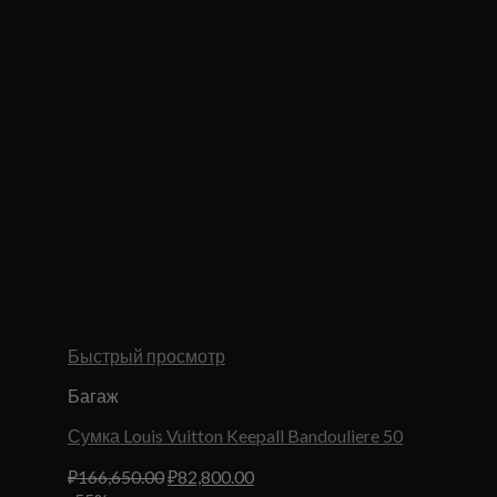
Быстрый просмотр
Багаж
Сумка Louis Vuitton Keepall Bandouliere 50
Первоначальная
Текущая
₽
166,650.00
₽
82,800.00
цена
цена: