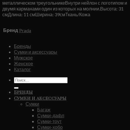
металлическом треугольникеВнутри нейлон с логотипом и
двумя карманами один из которых на молнии.Высота: 31
смДлина: 11 смШирина: 39смТкань/Кожа
Бренд
Prada
Бренды
Сумки и аксессуары
Мужское
Женское
Каталог
Искать:
Бренды
Сумки и аксессуары
Сумки
Багаж
Сумки-дафл
Сумки-тоут
Сумки-хобо