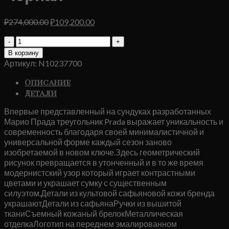
Первоначальная
Текущая
₽
274,000.00
₽
109,200.00
цена
цена:
Количество
составляла
₽109,200.00.
товара
₽274,000.00.
В корзину
Сумка
Артикул:
N10237700
Prada
Symbole
Описание
Черная
Детали
Впервые представленный на сундуках разработанных
Марио Прада треугольник Prada выражает уникальность и
современность благодаря своей минималистичной и
универсальной форме каждый сезон заново
изобретаемой в новом ключе.Здесь геометрический
рисунок превращается в утонченный и в то же время
модернистский узор который играет контрастными
цветами и украшает сумку с существенным
силуэтом.Детали из культовой сафьяновой кожи бренда
украшаютДетали из сафьянаРучки из вышитой
тканиСъемный кожаный брелокМеталлическая
отделкаЛоготип на переднем эмалированном