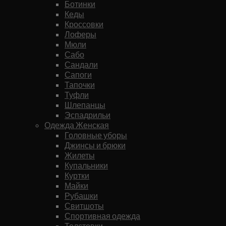
Ботинки
Кеды
Кроссовки
Лоферы
Мюли
Сабо
Сандали
Сапоги
Тапочки
Туфли
Шлепанцы
Эспадрильи
Одежда Женская
Головные уборы
Джинсы и брюки
Жилеты
Купальники
Куртки
Майки
Рубашки
Свитшоты
Спортивная одежда
Толстовки