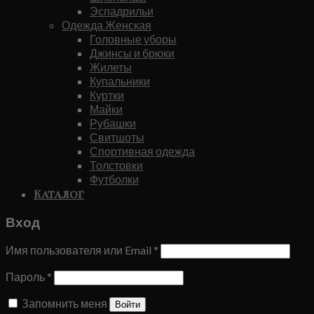
Эспадрильи
Одежда Женская
Головные уборы
Джинсы и брюки
Жилеты
Купальники
Куртки
Майки
Рубашки
Свитшоты
Спортивная одежда
Толстовки
Футболки
Каталог
Вход
Имя пользователя или Email
*
Пароль
*
Запомнить меня
Войти