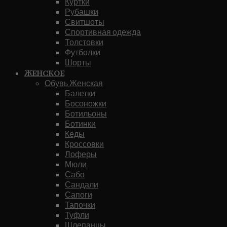
Куртки
Рубашки
Свитшоты
Спортивная одежда
Толстовки
Футболки
Шорты
Женское
Обувь Женская
Балетки
Босоножки
Ботильоны
Ботинки
Кеды
Кроссовки
Лоферы
Мюли
Сабо
Сандали
Сапоги
Тапочки
Туфли
Шлепанцы