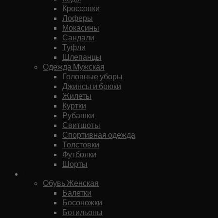
Кроссовки
Лоферы
Мокасины
Сандали
Туфли
Шлепанцы
Одежда Мужская
Головные уборы
Джинсы и брюки
Жилеты
Куртки
Рубашки
Свитшоты
Спортивная одежда
Толстовки
Футболки
Шорты
Женское
Обувь Женская
Балетки
Босоножки
Ботильоны