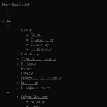
Skip
New Riga Outlet
to
content
Бренды
-60%
Сумки и аксессуары
Сумки
Багаж
Сумки-дафл
Сумки-тоут
Сумки-хобо
Визитницы
Держатели для карт
Рюкзаки
Ремни
Пледы
Обложки для паспорта
Кошельки
Шарфы и платки
Мужское
Обувь Мужская
Ботинки
Кеды