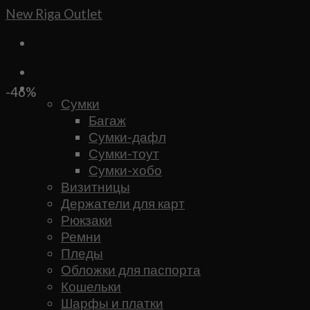
Skip
New Riga Outlet
to
content
Бренды
Сумки и аксессуары
-46%
Сумки
Багаж
Сумки-дафл
Сумки-тоут
Сумки-хобо
Визитницы
Держатели для карт
Рюкзаки
Ремни
Пледы
Обложки для паспорта
Кошельки
Шарфы и платки