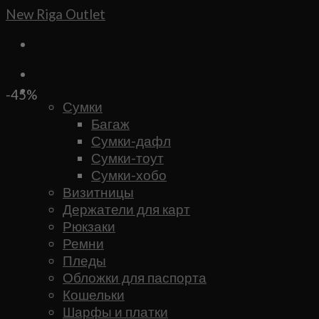
Skip
New Riga Outlet
to
content
Бренды
Сумки и аксессуары
-45%
Сумки
Багаж
Сумки-дафл
Сумки-тоут
Сумки-хобо
Визитницы
Держатели для карт
Рюкзаки
Ремни
Пледы
Обложки для паспорта
Кошельки
Шарфы и платки