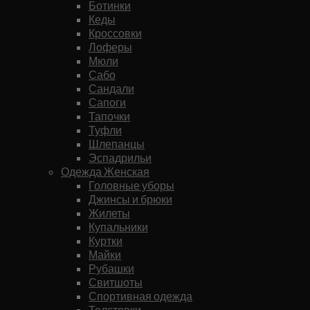
Ботинки
Кеды
Кроссовки
Лоферы
Мюли
Сабо
Сандали
Сапоги
Тапочки
Туфли
Шлепанцы
Эспадрильи
Одежда Женская
Головные уборы
Джинсы и брюки
Жилеты
Купальники
Куртки
Майки
Рубашки
Свитшоты
Спортивная одежда
Толстовки