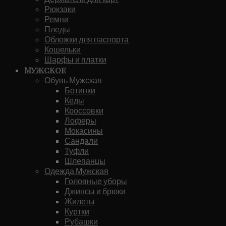
Рюкзаки
Ремни
Пледы
Обложки для паспорта
Кошельки
Шарфы и платки
Мужское
Обувь Мужская
Ботинки
Кеды
Кроссовки
Лоферы
Мокасины
Сандали
Туфли
Шлепанцы
Одежда Мужская
Головные уборы
Джинсы и брюки
Жилеты
Куртки
Рубашки