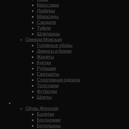
Кроссовки
Лоферы
Мокасины
Сандали
Туфли
Шлепанцы
Одежда Мужская
Головные уборы
Джинсы и брюки
Жилеты
Куртки
Рубашки
Свитшоты
Спортивная одежда
Толстовки
Футболки
Шорты
Женское
Обувь Женская
Балетки
Босоножки
Ботильоны