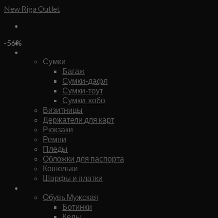
Skip
New Riga Outlet
to
content
Бренды
-56%
Сумки и аксессуары
Сумки
Багаж
Сумки-дафл
Сумки-тоут
Сумки-хобо
Визитницы
Держатели для карт
Рюкзаки
Ремни
Пледы
Обложки для паспорта
Кошельки
Шарфы и платки
Мужское
Обувь Мужская
Ботинки
Кеды