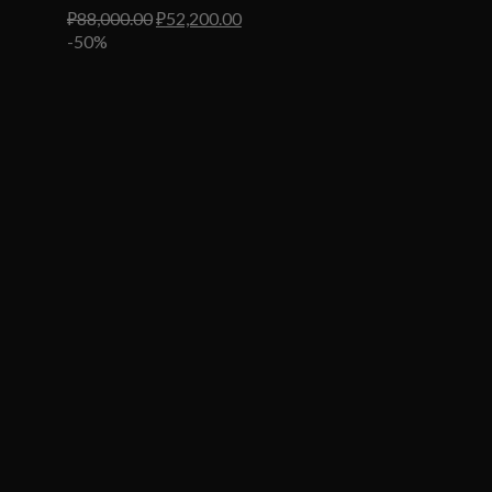
Первоначальная
Текущая
₽
88,000.00
₽
52,200.00
цена
цена:
-50%
составляла
₽52,200.00.
₽88,000.00.