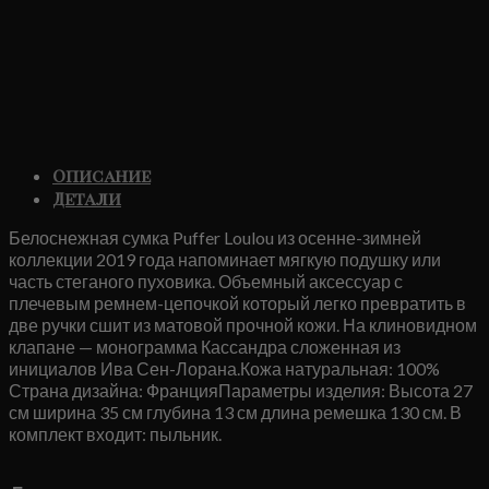
Описание
Детали
Белоснежная сумка Puffer Loulou из осенне-зимней
коллекции 2019 года напоминает мягкую подушку или
часть стеганого пуховика. Объемный аксессуар с
плечевым ремнем-цепочкой который легко превратить в
две ручки сшит из матовой прочной кожи. На клиновидном
клапане — монограмма Кассандра сложенная из
инициалов Ива Сен-Лорана.Кожа натуральная: 100%
Страна дизайна: ФранцияПараметры изделия: Высота 27
см ширина 35 см глубина 13 см длина ремешка 130 см. В
комплект входит: пыльник.