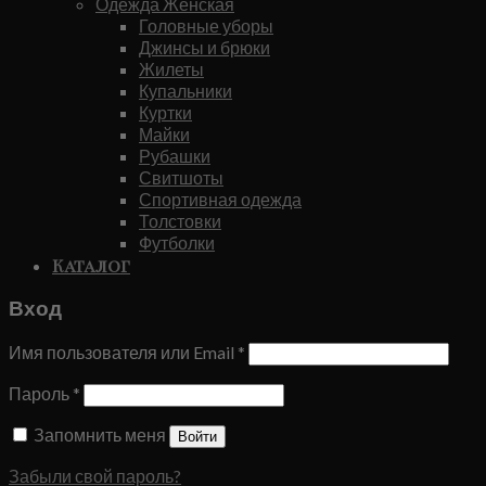
Одежда Женская
Головные уборы
Джинсы и брюки
Жилеты
Купальники
Куртки
Майки
Рубашки
Свитшоты
Спортивная одежда
Толстовки
Футболки
Каталог
Вход
Имя пользователя или Email
*
Пароль
*
Запомнить меня
Войти
Забыли свой пароль?