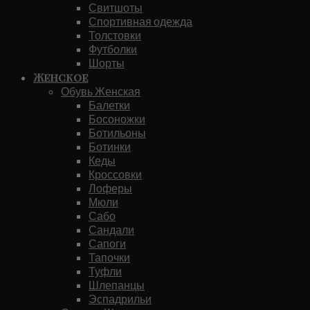
Свитшоты
Спортивная одежда
Толстовки
Футболки
Шорты
Женское
Обувь Женская
Балетки
Босоножки
Ботильоны
Ботинки
Кеды
Кроссовки
Лоферы
Мюли
Сабо
Сандали
Сапоги
Тапочки
Туфли
Шлепанцы
Эспадрильи