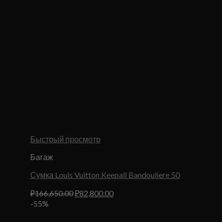
Быстрый просмотр
Багаж
Сумка Louis Vuitton Keepall Bandouliere 50
Первоначальная
Текущая
₽
166,650.00
₽
82,800.00
цена
цена:
-55%
составляла
₽82,800.00.