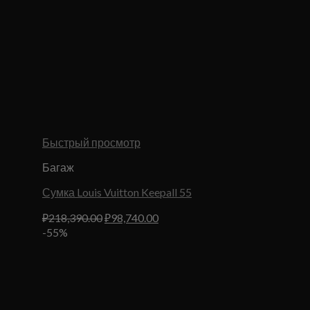
Быстрый просмотр
Багаж
Сумка Louis Vuitton Keepall 55
Первоначальная
Текущая
₽
218,390.00
₽
98,740.00
цена
цена:
-55%
составляла
₽98,740.00.
₽218,390.00.