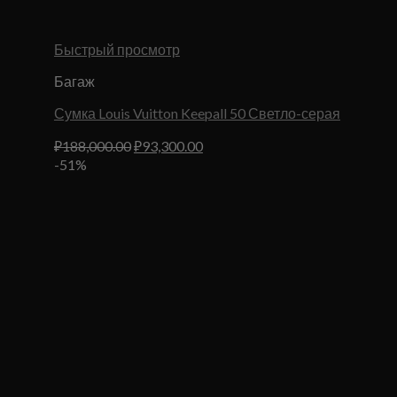
Быстрый просмотр
Багаж
Сумка Louis Vuitton Keepall 50 Светло-серая
Первоначальная
Текущая
₽
188,000.00
₽
93,300.00
цена
цена:
-51%
составляла
₽93,300.00.
₽188,000.00.