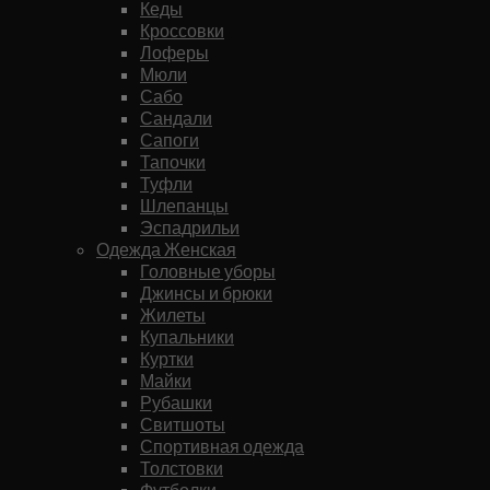
Кеды
Кроссовки
Лоферы
Мюли
Сабо
Сандали
Сапоги
Тапочки
Туфли
Шлепанцы
Эспадрильи
Одежда Женская
Головные уборы
Джинсы и брюки
Жилеты
Купальники
Куртки
Майки
Рубашки
Свитшоты
Спортивная одежда
Толстовки
Футболки