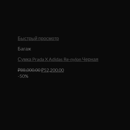
Быстрый просмотр
Багаж
Сумка Prada X Adidas Re-nylon Черная
Первоначальная
Текущая
₽
88,000.00
₽
52,200.00
цена
цена:
-50%
составляла
₽52,200.00.
₽88,000.00.