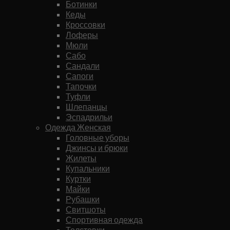
Ботинки
Кеды
Кроссовки
Лоферы
Мюли
Сабо
Сандали
Сапоги
Тапочки
Туфли
Шлепанцы
Эспадрильи
Одежда Женская
Головные уборы
Джинсы и брюки
Жилеты
Купальники
Куртки
Майки
Рубашки
Свитшоты
Спортивная одежда
Толстовки