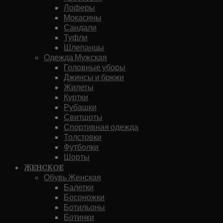
Лоферы
Мокасины
Сандали
Туфли
Шлепанцы
Одежда Мужская
Головные уборы
Джинсы и брюки
Жилеты
Куртки
Рубашки
Свитшоты
Спортивная одежда
Толстовки
Футболки
Шорты
Женское
Обувь Женская
Балетки
Босоножки
Ботильоны
Ботинки