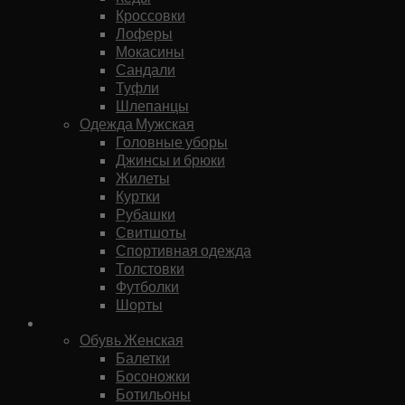
Кроссовки
Лоферы
Мокасины
Сандали
Туфли
Шлепанцы
Одежда Мужская
Головные уборы
Джинсы и брюки
Жилеты
Куртки
Рубашки
Свитшоты
Спортивная одежда
Толстовки
Футболки
Шорты
Женское
Обувь Женская
Балетки
Босоножки
Ботильоны