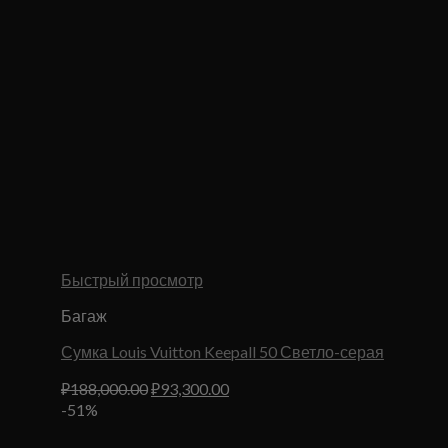
Быстрый просмотр
Багаж
Сумка Louis Vuitton Keepall 50 Светло-серая
Первоначальная
Текущая
₽
188,000.00
₽
93,300.00
цена
цена:
-51%
составляла
₽93,300.00.
₽188,000.00.