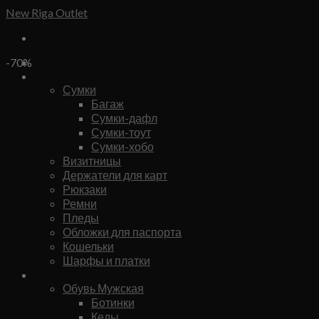
Skip
New Riga Outlet
to
content
Бренды
-70%
Сумки и аксессуары
Сумки
Багаж
Сумки-дафл
Сумки-тоут
Сумки-хобо
Визитницы
Держатели для карт
Рюкзаки
Ремни
Пледы
Обложки для паспорта
Кошельки
Шарфы и платки
Мужское
Обувь Мужская
Ботинки
Кеды