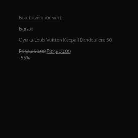
Быстрый просмотр
Багаж
Сумка Louis Vuitton Keepall Bandouliere 50
Первоначальная
Текущая
₽
166,650.00
₽
82,800.00
цена
цена:
-55%
составляла
₽82,800.00.
₽166,650.00.