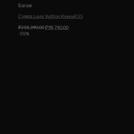
Багаж
Сумка Louis Vuitton Keepall 55
Первоначальная
Текущая
₽
218,390.00
₽
98,740.00
цена
цена:
-55%
составляла
₽98,740.00.
₽218,390.00.