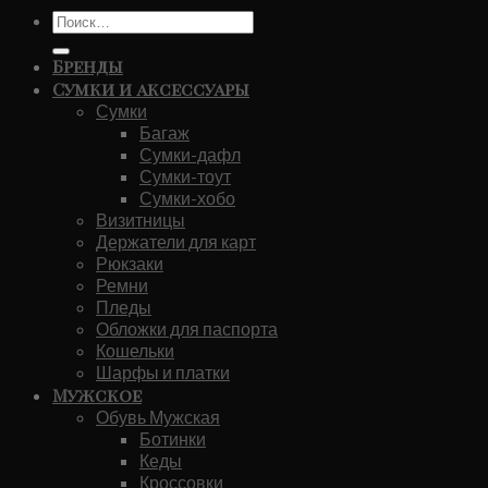
Искать:
Бренды
Сумки и аксессуары
Сумки
Багаж
Сумки-дафл
Сумки-тоут
Сумки-хобо
Визитницы
Держатели для карт
Рюкзаки
Ремни
Пледы
Обложки для паспорта
Кошельки
Шарфы и платки
Мужское
Обувь Мужская
Ботинки
Кеды
Кроссовки