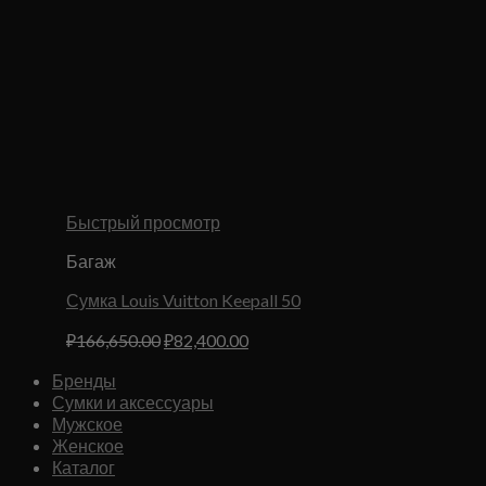
Быстрый просмотр
Багаж
Сумка Louis Vuitton Keepall 50
Первоначальная
Текущая
₽
166,650.00
₽
82,400.00
цена
цена:
Бренды
составляла
₽82,400.00.
Сумки и аксессуары
₽166,650.00.
Мужское
Женское
Каталог